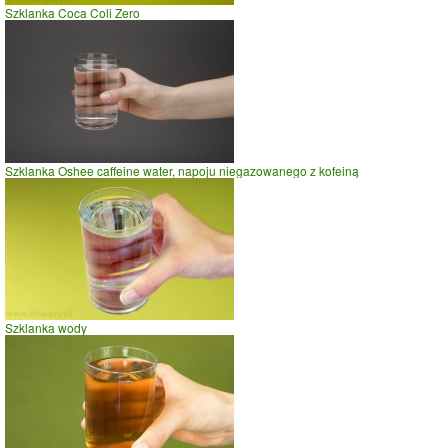
Szklanka Coca Coli Zero
Szklanka Oshee caffeine water, napoju niegazowanego z kofeiną
Szklanka wody