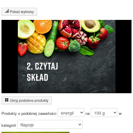
Pokaż wykresy
Wykres składu produktu
Pozostałe
(100%)
100%
Wykres źródeł energii produktu
Ukryj podobne produkty
Inne ważenia tego produktu:
Produkty o podobnej zawartości
na
w
kategorii