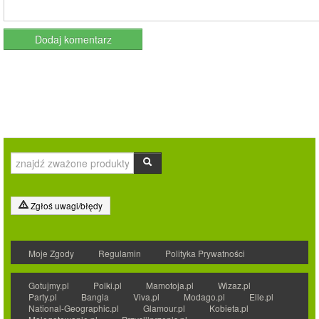
Zgłoś uwagi/błędy
Moje Zgody
Regulamin
Polityka Prywatności
Gotujmy.pl
Polki.pl
Mamotoja.pl
Wizaz.pl
Party.pl
Bangla
Viva.pl
Modago.pl
Elle.pl
National-Geographic.pl
Glamour.pl
Kobieta.pl