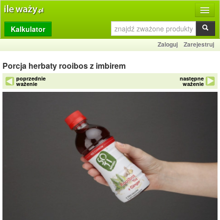
Kalkulator
Produkty
Zaloguj
Zarejestruj
Dziennik
Porcja herbaty rooibos z imbirem
Przelicznik
poprzednie
następne
ważenie
ważenie
Porównywarka
Porady
Słownik
O stronie
Kontakt