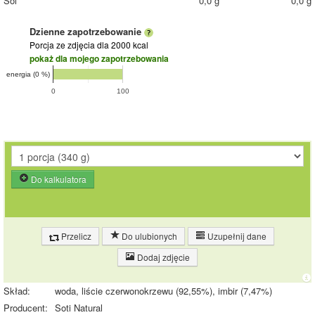
Sól
0,0 g
0,0 g
Dzienne zapotrzebowanie
Porcja ze zdjęcia
dla 2000 kcal
pokaż dla mojego zapotrzebowania
energia (0 %)
0
100
Do kalkulatora
Przelicz
Do ulubionych
Uzupełnij dane
Dodaj zdjęcie
Skład:
woda, liście czerwonokrzewu (92,55%), imbir (7,47%)
Producent:
Soti Natural