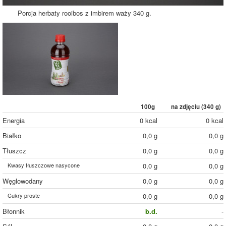
Porcja herbaty rooibos z imbirem waży 340 g.
100g
na zdjęciu (
340
g)
Energia
0 kcal
0 kcal
Białko
0,0 g
0,0 g
Tłuszcz
0,0 g
0,0 g
Kwasy tłuszczowe nasycone
0,0 g
0,0 g
Węglowodany
0,0 g
0,0 g
Cukry proste
0,0 g
0,0 g
Błonnik
b.d.
-