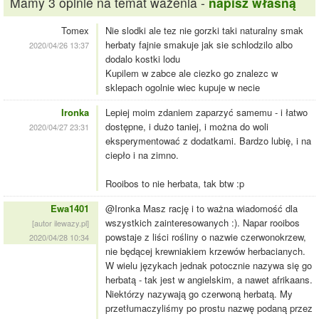
Mamy 3 opinie na temat ważenia -
napisz własną
Tomex
Nie slodki ale tez nie gorzki taki naturalny smak
herbaty fajnie smakuje jak sie schlodzilo albo
2020/04/26 13:37
dodalo kostki lodu
Kupilem w zabce ale ciezko go znalezc w
sklepach ogolnie wiec kupuje w necie
Ironka
Lepiej moim zdaniem zaparzyć samemu - i łatwo
dostępne, i dużo taniej, i można do woli
2020/04/27 23:31
eksperymentować z dodatkami. Bardzo lubię, i na
ciepło i na zimno.
Rooibos to nie herbata, tak btw :p
Ewa1401
@Ironka Masz rację i to ważna wiadomość dla
wszystkich zainteresowanych :). Napar rooibos
[autor ilewazy.pl]
powstaje z liści rośliny o nazwie czerwonokrzew,
2020/04/28 10:34
nie będącej krewniakiem krzewów herbacianych.
W wielu językach jednak potocznie nazywa się go
herbatą - tak jest w angielskim, a nawet afrikaans.
Niektórzy nazywają go czerwoną herbatą. My
przetłumaczyliśmy po prostu nazwę podaną przez