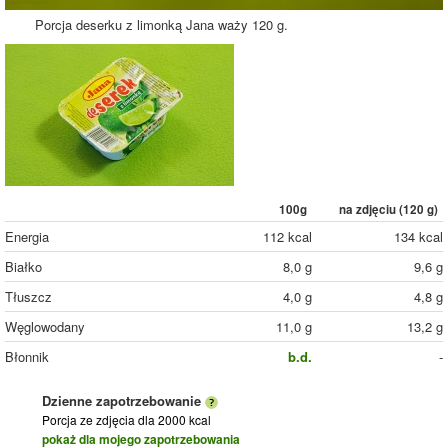
Porcja deserku z limonką Jana waży 120 g.
100g
na zdjęciu (
120
g)
Energia
112 kcal
134 kcal
Białko
8,0 g
9,6 g
Tłuszcz
4,0 g
4,8 g
Węglowodany
11,0 g
13,2 g
Błonnik
b.d.
-
Dzienne zapotrzebowanie
Porcja ze zdjęcia
dla 2000 kcal
pokaż dla mojego zapotrzebowania