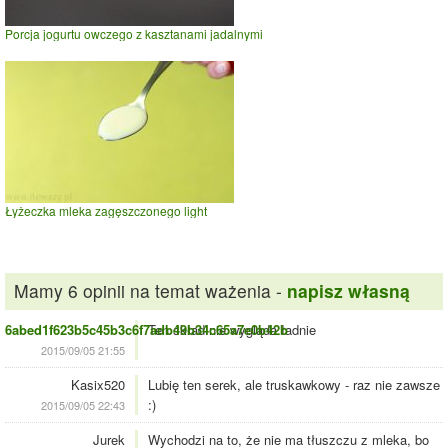
Porcja jogurtu owczego z kasztanami jadalnymi
Łyżeczka mleka zagęszczonego light
Mamy 6 opinii na temat ważenia -
napisz własną
6abed1f623b5c45b3c6f7adb49b34c65a7e0b42b
Ten skład nie wygląda ładnie
2015/09/05 21:55
Kasix520
Lubię ten serek, ale truskawkowy - raz nie zawsze
:)
2015/09/05 22:43
Jurek
Wychodzi na to, że nie ma tłuszczu z mleka, bo