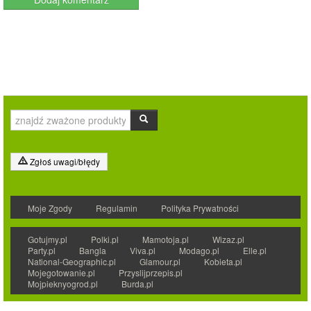
Zgłoś uwagi/błędy
Moje Zgody
Regulamin
Polityka Prywatności
Gotujmy.pl
Polki.pl
Mamotoja.pl
Wizaz.pl
Party.pl
Bangla
Viva.pl
Modago.pl
Elle.pl
National-Geographic.pl
Glamour.pl
Kobieta.pl
Mojegotowanie.pl
Przyslijprzepis.pl
Mojpieknyogrod.pl
Burda.pl