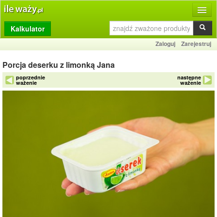
Kalkulator
Produkty
Zaloguj
Zarejestruj
Dziennik
Porcja deserku z limonką Jana
Przelicznik
poprzednie
następne
ważenie
ważenie
Porównywarka
Porady
Słownik
O stronie
Kontakt