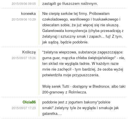
zastąpili go tłuszczem roślinnym.
2015/09/06 09:05
konewka
Nie cierpię serków tej firmy. Próbowałam
czekoladowego, waniliowego i truskawkowego i
2015/09/06 10:29
obiecałam sobie, że już więcej się nie skuszę.
Galaretowata konsystencja (chyba przesadzają z
żelatyną) i sztuczny smak i zapach... fuj! Z tym,
jak sądzę, będzie podobnie.
Króliczę
"żelatyna wieprzowa, substancje zagęszczające:
guma guar, mączka chleba świętojańskiego" - nie,
2015/09/07 15:26
ten skład nie wygląda ładnie. W każdym razie
mnie nie zachęcił - tym bardziej, że osoba wyżej
potwierdziła moje przypuszczenia.
Wolę serek Tutti - dostępny w Biedronce, albo taki
200-gramowy z Rolmlecza.
Olcia86
podobnie jest z jogurtem bakomy"polskie
smaki".żelatyny tyle że wygląda i smakuje jak
2015/09/07 17:23
galaretka....