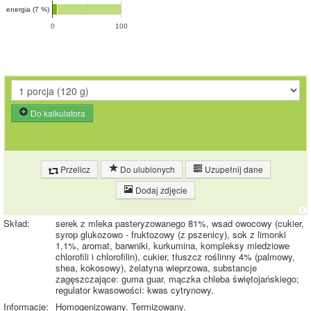
energia (7 %)
0
100
Do kalkulatora
Przelicz
Do ulubionych
Uzupełnij dane
Dodaj zdjęcie
Skład:
serek z mleka pasteryzowanego 81%, wsad owocowy (cukier,
syrop glukozowo - fruktozowy (z pszenicy), sok z limonki
1,1%, aromat, barwniki, kurkumina, kompleksy miedziowe
chlorofili i chlorofilin), cukier, tłuszcz roślinny 4% (palmowy,
shea, kokosowy), żelatyna wieprzowa, substancje
zagęszczające: guma guar, mączka chleba świętojańskiego;
regulator kwasowości: kwas cytrynowy.
Informacje:
Homogenizowany. Termizowany.