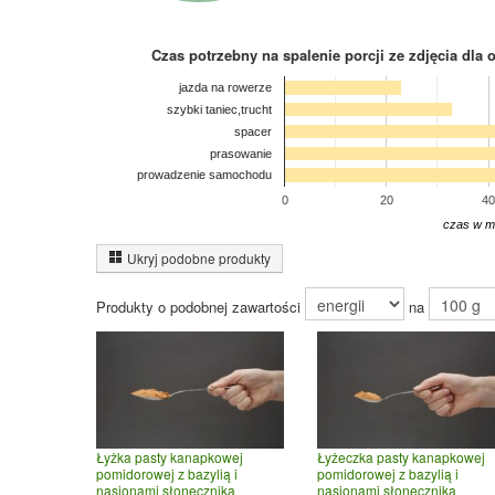
Czas potrzebny na spalenie porcji ze zdjęcia
dla 
jazda na rowerze
szybki taniec,trucht
spacer
prasowanie
prowadzenie samochodu
0
20
40
czas w m
Ukryj podobne produkty
Produkty o podobnej zawartości
na
Łyżka pasty kanapkowej
Łyżeczka pasty kanapkowej
pomidorowej z bazylią i
pomidorowej z bazylią i
nasionami słonecznika
nasionami słonecznika