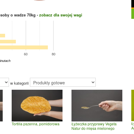
osoby o wadze
70
kg -
zobacz dla swojej wagi
60
80
inutach
w kategorii
Ł
Tortilla pszenna, pomidorowa
Łyżeczka przyprawy Vegeta
A
Natur do mięsa mielonego