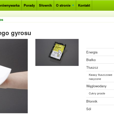
orównywarka
Porady
Słownik
O stronie
Kontakt
ros
ego gyrosu
Energia
Białko
Tłuszcz
Kwasy tłuszczowe
nasycone
Węglowodany
Cukry proste
Błonnik
Sól