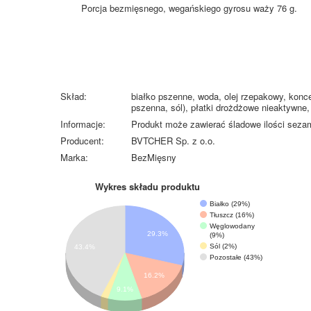
Porcja bezmięsnego, wegańskiego gyrosu waży 76 g.
Skład:
białko pszenne, woda, olej rzepakowy, konc
pszenna, sól), płatki drożdżowe nieaktywne, 
Informacje:
Produkt może zawierać śladowe ilości sezam
Producent:
BVTCHER Sp. z o.o.
Marka:
BezMięsny
Wykres składu produktu
Białko (29%)
Tłuszcz (16%)
Węglowodany
29.3%
(9%)
Sól (2%)
43.4%
Pozostałe (43%)
16.2%
9.1%