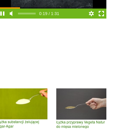
0:19 / 1:31
yżka substancji żelującej
Łyżka przyprawy Vegeta Natur
gar-Agar
do mięsa mielonego