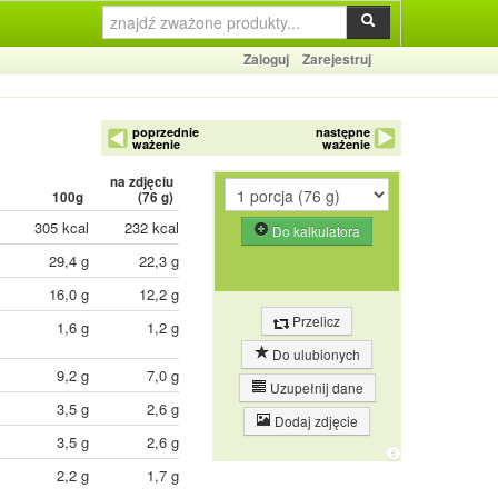
Zaloguj
Zarejestruj
poprzednie
następne
ważenie
ważenie
na zdjęciu
100g
(
76
g)
305 kcal
232 kcal
Do kalkulatora
29,4 g
22,3 g
16,0 g
12,2 g
Przelicz
1,6 g
1,2 g
Do ulubionych
9,2 g
7,0 g
Uzupełnij dane
3,5 g
2,6 g
Dodaj zdjęcie
3,5 g
2,6 g
2,2 g
1,7 g