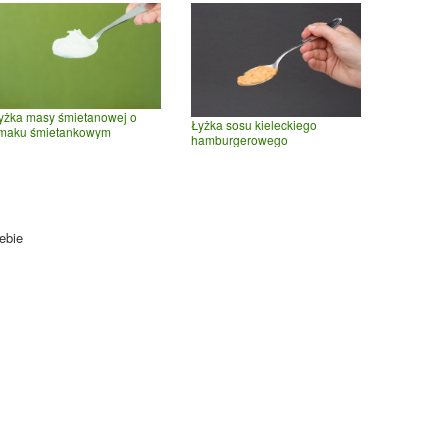
yżka masy śmietanowej o
Łyżka sosu kieleckiego
maku śmietankowym
hamburgerowego
ebie