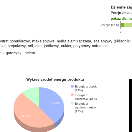
Dzienne za
Porcja ze zd
pokaż dla m
energia (12 %)
0
entrat pomidorowy, mąka sojowa, mąka ziemniaczana, sos sojowy (składniki:
olej rzepakowy, sól, ocet jabłkowy, cukier, przyprawy naturalne
u, gorczycy i selera.
Wykres źródeł energii produktu
Energia z białek
(39%)
12.1%
Energia z
tłuszczów (48%)
39.4%
Energia z
węglowodanów
(12%)
48.5%