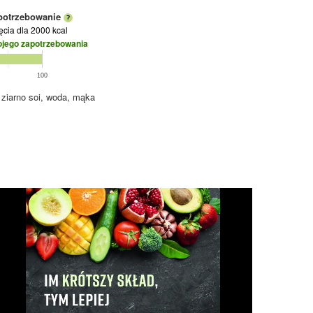
potrzebowanie
jęcia
dla 2000 kcal
ojego zapotrzebowania
100
 ziarno soi, woda, mąka