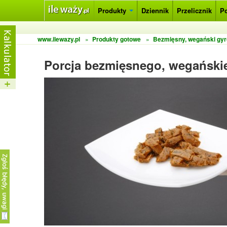
Produkty
Dziennik
Przelicznik
P
www.ilewazy.pl
»
Produkty gotowe
»
Bezmięsny, wegański gy
Porcja bezmięsnego, wegański