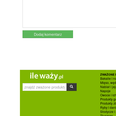
ZWAŻONE 
Bakalie i n
Mięso, węd
Nabiał i jaj
Napoje
Owoce i ic
Produkty g
Produkty 
Ryby i dan
Słodycze i
Tłuszcze