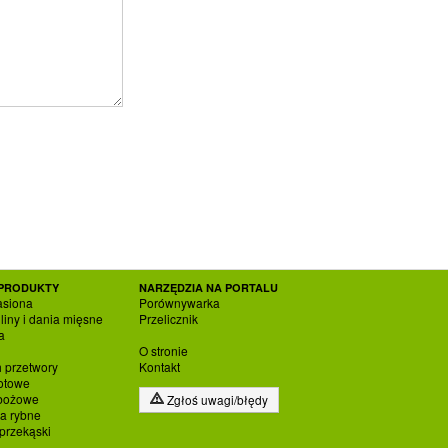
PRODUKTY
NARZĘDZIA NA PORTALU
asiona
Porównywarka
liny i dania mięsne
Przelicznik
a
O stronie
h przetwory
Kontakt
otowe
zbożowe
Zgłoś uwagi/błędy
ia rybne
 przekąski