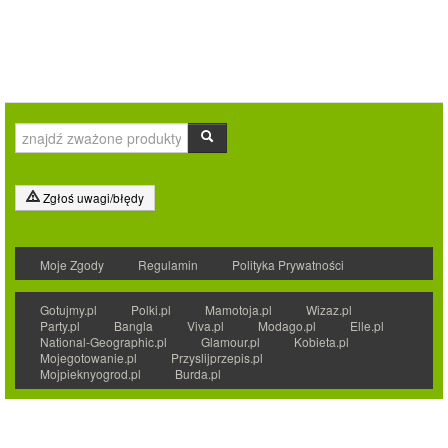
Zgłoś uwagi/błędy
Moje Zgody
Regulamin
Polityka Prywatności
Gotujmy.pl
Polki.pl
Mamotoja.pl
Wizaz.pl
Party.pl
Bangla
Viva.pl
Modago.pl
Elle.pl
National-Geographic.pl
Glamour.pl
Kobieta.pl
Mojegotowanie.pl
Przyslijprzepis.pl
Mojpieknyogrod.pl
Burda.pl