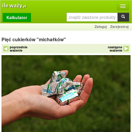
Kalkulator
Produkty
Zaloguj
Zarejestruj
Dziennik
Pięć cukierków "michałków"
Przelicznik
poprzednie
następne
ważenie
ważenie
Porównywarka
Porady
Słownik
O stronie
Kontakt