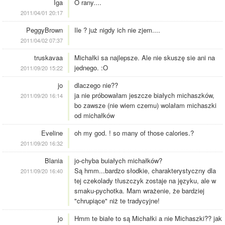
Iga
O rany....
2011/04/01 20:17
PeggyBrown
Ile ? już nigdy ich nie zjem....
2011/04/02 07:37
truskavaa
Michałki sa najlepsze. Ale nie skuszę sie ani na
jednego. :O
2011/09/20 15:22
jo
dlaczego nie??
ja nie próbowałam jeszcze białych michaszków,
2011/09/20 16:14
bo zawsze (nie wiem czemu) wolałam michaszki
od michałków
Eveline
oh my god. ! so many of those calories.?
2011/09/20 16:32
Blania
jo-chyba buiałych michałków?
Są hmm...bardzo słodkie, charakterystyczny dla
2011/09/20 16:40
tej czekolady tłuszczyk zostaje na języku, ale w
smaku-pychotka. Mam wrażenie, że bardziej
"chrupiące" niż te tradycyjne!
jo
Hmm te białe to są Michałki a nie Michaszki?? jak