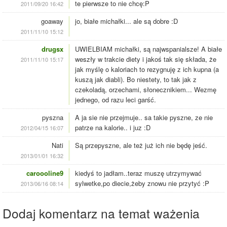
te pierwsze to nie chcę:P
2011/09/20 16:42
goaway
jo, białe michałki... ale są dobre :D
2011/11/10 15:12
drugsx
UWIELBIAM michałki, są najwspanialsze! A białe
weszły w trakcie diety i jakoś tak się składa, że
2011/11/10 15:17
jak myślę o kaloriach to rezygnuję z ich kupna (a
kuszą jak diabli). Bo niestety, to tak jak z
czekoladą, orzechami, słonecznikiem... Wezmę
jednego, od razu leci garść.
pyszna
A ja sie nie przejmuje.. sa takie pyszne, ze nie
patrze na kalorie.. i juz :D
2012/04/15 16:07
Nati
Są przepyszne, ale też już ich nie będę jeść.
2013/01/01 16:32
caroooline9
kiedyś to jadłam..teraz muszę utrzymywać
sylwetke,po diecie,żeby znowu nie przytyć :P
2013/06/16 08:14
Dodaj komentarz na temat ważenia