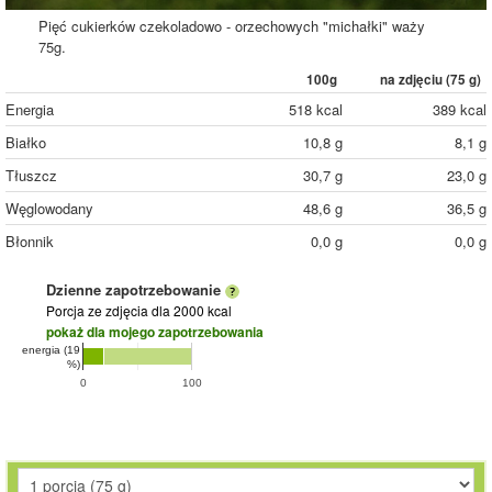
Pięć cukierków czekoladowo - orzechowych "michałki" waży
75g.
100g
na zdjęciu (
75
g)
Energia
518 kcal
389 kcal
Białko
10,8 g
8,1 g
Tłuszcz
30,7 g
23,0 g
Węglowodany
48,6 g
36,5 g
Błonnik
0,0 g
0,0 g
Dzienne zapotrzebowanie
Porcja ze zdjęcia
dla 2000 kcal
pokaż dla mojego zapotrzebowania
energia (19
%)
0
100