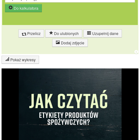
Do kalkulatora
Przelicz
Do ulubionych
Uzupełnij dane
Dodaj zdjęcie
Pokaż wykresy
Wykres składu produktu
Białko (11%)
Tłuszcz (31%)
9.9%
10.9%
Węglowodany
(49%)
Pozostałe (10%)
30.7%
48.5%
Wykres źródeł energii produktu