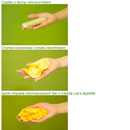
Ciastko z dynią i słonecznikiem
Chałwa sezamowa o smaku waniliowym
Garść chipsów ziemniaczanych Ser z Cebulą Lay's Appetite