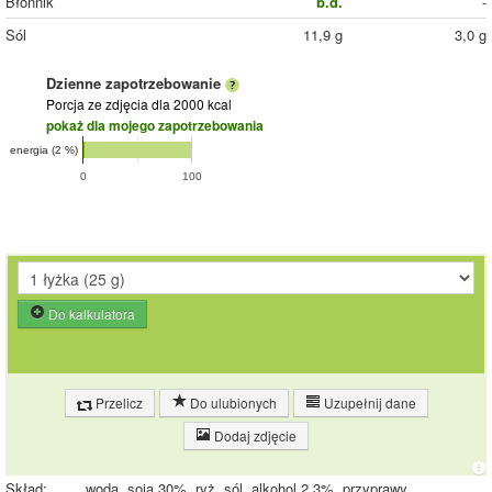
Błonnik
b.d.
-
Sól
11,9 g
3,0 g
Dzienne zapotrzebowanie
Porcja ze zdjęcia
dla 2000 kcal
pokaż dla mojego zapotrzebowania
energia (2 %)
0
100
Do kalkulatora
Przelicz
Do ulubionych
Uzupełnij dane
Dodaj zdjęcie
Skład:
woda, soja 30%, ryż, sól, alkohol 2,3%, przyprawy