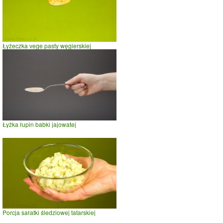
Łyżeczka vege pasty węgierskiej
Łyżka łupin babki jajowatej
Porcja sałatki śledziowej tatarskiej