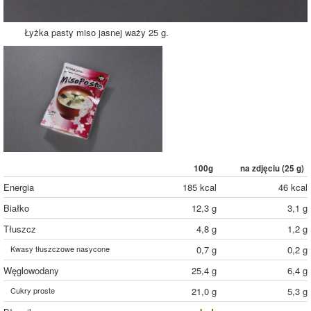
Łyżka pasty miso jasnej waży 25 g.
100g
na zdjęciu (
25
g)
Energia
185 kcal
46 kcal
Białko
12,3 g
3,1 g
Tłuszcz
4,8 g
1,2 g
Kwasy tłuszczowe nasycone
0,7 g
0,2 g
Węglowodany
25,4 g
6,4 g
Cukry proste
21,0 g
5,3 g