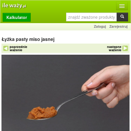
Kalkulator
Produkty
Zaloguj
Zarejestruj
Dziennik
Łyżka pasty miso jasnej
Przelicznik
poprzednie
następne
ważenie
ważenie
Porównywarka
Porady
Słownik
O stronie
Kontakt