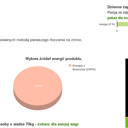
Dzienne za
Porcja ze zd
pokaż dla m
energia (4 %)
0
 siewnych metodą pierwszego tłoczenia na zimno.
Wykres źródeł energii produktu
Energia z
tłuszczów (100%)
100%
osoby o wadze
70
kg -
zobacz dla swojej wagi