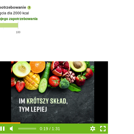
potrzebowanie
jęcia
dla 2000 kcal
ojego zapotrzebowania
100
0:19 / 1:31