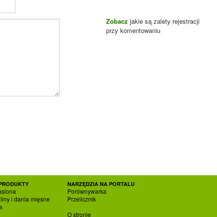
Zobacz
jakie są zalety rejestracji
przy komentowaniu
PRODUKTY
NARZĘDZIA NA PORTALU
asiona
Porównywarka
liny i dania mięsne
Przelicznik
a
O stronie