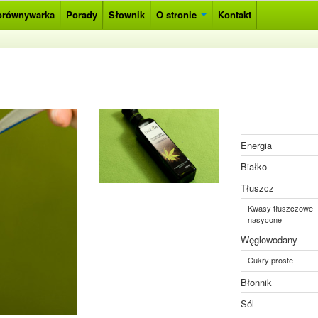
orównywarka
Porady
Słownik
O stronie
Kontakt
Energia
Białko
Tłuszcz
Kwasy tłuszczowe
nasycone
Węglowodany
Cukry proste
Błonnik
Sól