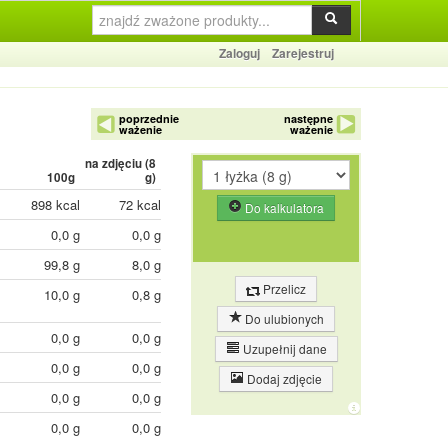
Zaloguj
Zarejestruj
poprzednie
następne
ważenie
ważenie
na zdjęciu (
8
100g
g)
898 kcal
72 kcal
Do kalkulatora
0,0 g
0,0 g
99,8 g
8,0 g
Przelicz
10,0 g
0,8 g
Do ulubionych
0,0 g
0,0 g
Uzupełnij dane
0,0 g
0,0 g
Dodaj zdjęcie
0,0 g
0,0 g
0,0 g
0,0 g