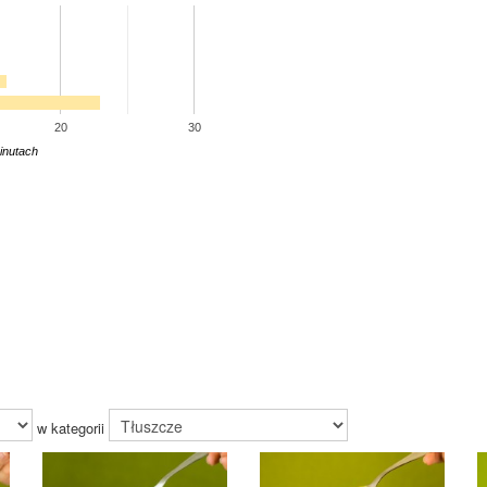
20
30
inutach
w kategorii