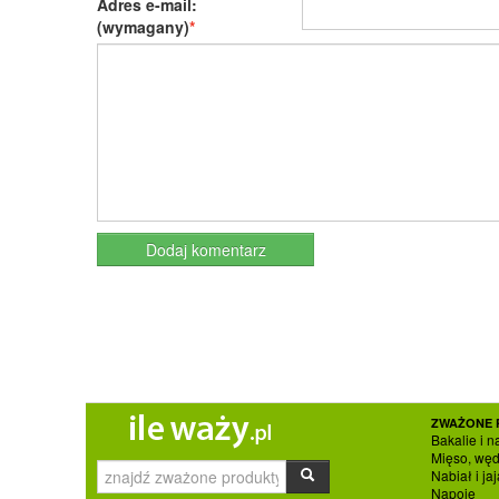
Adres e-mail:
(wymagany)
ZWAŻONE 
Bakalie i n
Mięso, węd
Nabiał i jaj
Napoje