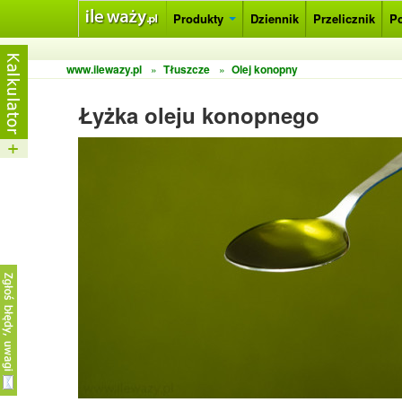
Produkty
Dziennik
Przelicznik
P
www.ilewazy.pl
»
Tłuszcze
»
Olej konopny
Łyżka oleju konopnego