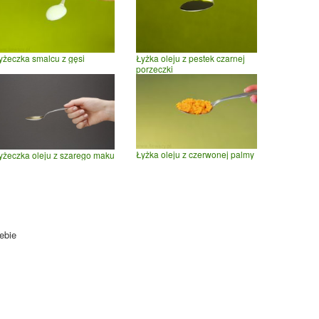
yżeczka smalcu z gęsi
Łyżka oleju z pestek czarnej
porzeczki
Łyżka oleju z czerwonej palmy
yżeczka oleju z szarego maku
ebie