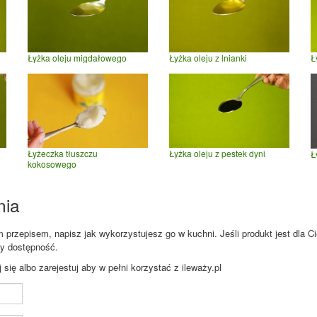
Łyżka oleju migdałowego
Łyżka oleju z lnianki
Ł
Łyżeczka tłuszczu
Łyżka oleju z pestek dyni
Ł
kokosowego
nia
przepisem, napisz jak wykorzystujesz go w kuchni. Jeśli produkt jest dla Ci
zy dostępność.
ię albo zarejestuj aby w pełni korzystać z ileważy.pl