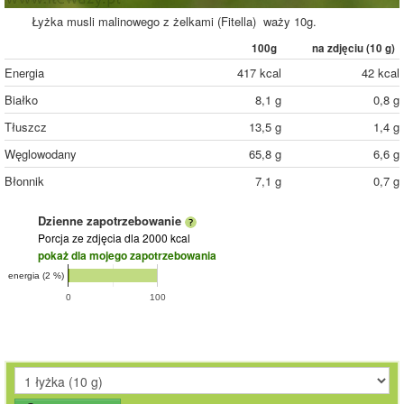
Łyżka musli malinowego z żelkami (Fitella) waży 10g.
100g
na zdjęciu (
10
g)
Energia
417 kcal
42 kcal
Białko
8,1 g
0,8 g
Tłuszcz
13,5 g
1,4 g
Węglowodany
65,8 g
6,6 g
Błonnik
7,1 g
0,7 g
Dzienne zapotrzebowanie
Porcja ze zdjęcia
dla 2000 kcal
pokaż dla mojego zapotrzebowania
energia (2 %)
0
100