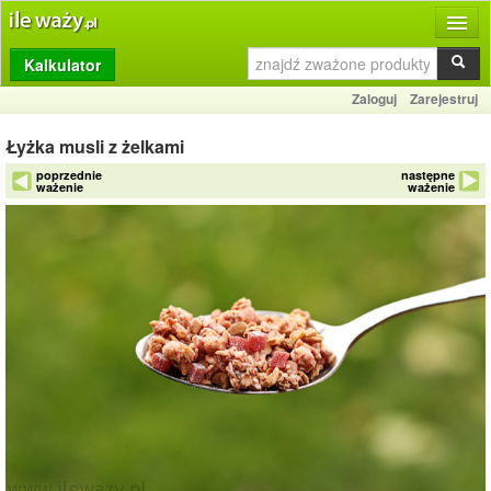
Kalkulator
Produkty
Zaloguj
Zarejestruj
Dziennik
Łyżka musli z żelkami
Przelicznik
poprzednie
następne
ważenie
ważenie
Porównywarka
Porady
Słownik
O stronie
Kontakt