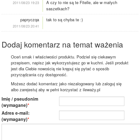
A czy to nie są te Fitelle, ale w małych
2011/08/23 19:23
saszetkach?
papryczqa
tak to są chyba te :)
2011/08/23 20:41
Dodaj komentarz na temat ważenia
Oceń smak i właściwości produktu. Podziel się ciekawym
przepisem, napisz jak wykorzystujesz go w kuchni. Jeśli produkt
jest dla Ciebie nowością nie krępuj się pytać o sposób
przyrządzania czy dostępność.
Możesz dodać komentarz jako niezalogowany lub zaloguj się
albo zarejestuj aby w pełni korzystać z ileważy.pl
Imię / pseudonim
(wymagane)
Adres e-mail:
(wymagany)