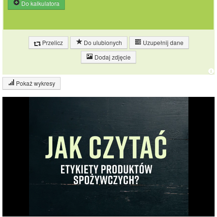
Do kalkulatora
Przelicz
Do ulubionych
Uzupełnij dane
Dodaj zdjęcie
Pokaż wykresy
Wykres składu produktu
Białko (8%)
Tłuszcz (14%)
12.9%
Węglowodany
13.9%
(66%)
Pozostałe (13%)
65.3%
Wykres źródeł energii produktu