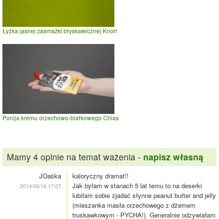
Łyżka jasnej zasmażki błyskawicznej Knorr
Porcja kremu orzechowo-białkowego Chias
Mamy 4 opinie na temat ważenia -
napisz własną
JOaśka
kaloryczny dramat!!
Jak byłam w stanach 5 lat temu to na deserki
2014/06/16 17:07
lubiłam sobie zjadać słynne peanut butter and jelly
(mieszanka masła orzechowego z dżemem
truskawkowym - PYCHA!). Generalnie odzywiałam