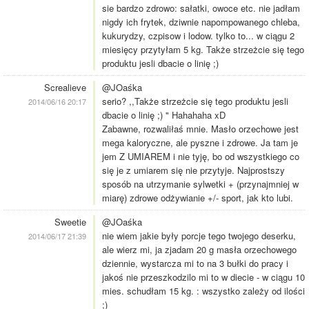
sie bardzo zdrowo: sałatki, owoce etc. nie jadłam
nigdy ich frytek, dziwnie napompowanego chleba,
kukurydzy, czpisow i lodow. tylko to... w ciągu 2
miesięcy przytyłam 5 kg. Także strzeżcie się tego
produktu jesli dbacie o linię ;)
Screalieve
@JOaśka
serio? ,,Także strzeżcie się tego produktu jesli
2014/06/16 20:17
dbacie o linię ;) " Hahahaha xD
Zabawne, rozwaliłaś mnie. Masło orzechowe jest
mega kaloryczne, ale pyszne i zdrowe. Ja tam je
jem Z UMIAREM i nie tyję, bo od wszystkiego co
się je z umiarem się nie przytyje. Najprostszy
sposób na utrzymanie sylwetki + (przynajmniej w
miarę) zdrowe odżywianie +/- sport, jak kto lubi.
Sweetie
@JOaśka
nie wiem jakie były porcje tego twojego deserku,
2014/06/17 21:39
ale wierz mi, ja zjadam 20 g masła orzechowego
dziennie, wystarcza mi to na 3 bułki do pracy i
jakoś nie przeszkodzilo mi to w diecie - w ciągu 10
mies. schudłam 15 kg. : wszystko zależy od ilości
;)