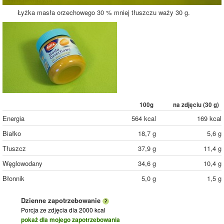
Łyżka masła orzechowego 30 % mniej tłuszczu waży 30 g.
100g
na zdjęciu (
30
g)
Energia
564 kcal
169 kcal
Białko
18,7 g
5,6 g
Tłuszcz
37,9 g
11,4 g
Węglowodany
34,6 g
10,4 g
Błonnik
5,0 g
1,5 g
Dzienne zapotrzebowanie
Porcja ze zdjęcia
dla 2000 kcal
pokaż dla mojego zapotrzebowania