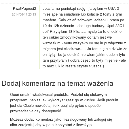
KwatPaproci2
Joasia ma poniekąd rację - ja byłam w USA 3
miesiące na śniadanie lub kolacje 2 tosty z tym
2014/06/17 23:13
masłem. Cały dzień zdrowym jedzeniu, praca po
10 do 12h dziennie - obsługa budowy. Upał 33C i
co? Przytyłam 18 kilo. Ja myślę że to chodzi o
ten cukier zmodyfikowany co tam jest we
wszytskim - serio wszysko co się kupi włącznie z
mięsem jest słodkawe... . Ja tam się nie dziwię że
oni tyją - bo ja do dziś nie wiem jakim cudem tyle
tam przytyłam ( dobra część to były mięsnie - ale
to max 5 kilo reszta czysty tłuszcz )
Dodaj komentarz na temat ważenia
Oceń smak i właściwości produktu. Podziel się ciekawym
przepisem, napisz jak wykorzystujesz go w kuchni. Jeśli produkt
jest dla Ciebie nowością nie krępuj się pytać o sposób
przyrządzania czy dostępność.
Możesz dodać komentarz jako niezalogowany lub zaloguj się
albo zarejestuj aby w pełni korzystać z ileważy.pl