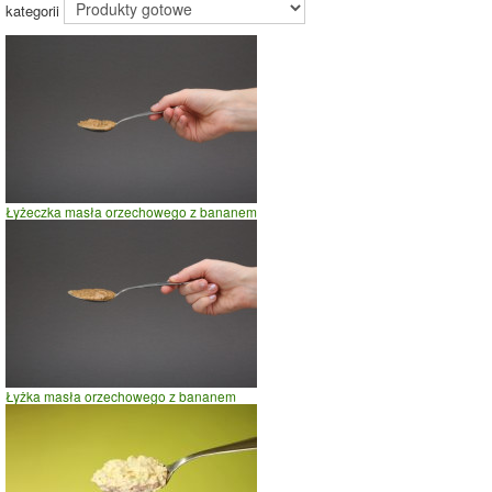
kategorii
62%
Łyżeczka masła orzechowego 30 % mniej tłuszczu
Czas potrzebny na spalenie porcji ze zdjęcia
dla osoby o
wadze
70
kg -
zobacz dla swojej wagi
jazda na rowerze
szybki taniec,trucht
Łyżeczka masła orzechowego z bananem
spacer
prasowanie
prowadzenie samochodu
0
20
40
czas w minutach
Łyżka masła orzechowego z bananem