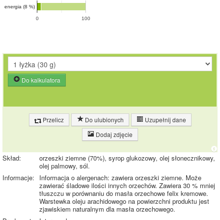
energia (8 %)
0
100
Do kalkulatora
Przelicz
Do ulubionych
Uzupełnij dane
Dodaj zdjęcie
Skład:
orzeszki ziemne (70%), syrop glukozowy, olej słonecznikowy,
olej palmowy, sól.
Informacje:
Informacja o alergenach: zawiera orzeszki ziemne. Może
zawierać śladowe ilości innych orzechów. Zawiera 30 % mniej
tłuszczu w porównaniu do masła orzechowe felix kremowe.
Warstewka oleju arachidowego na powierzchni produktu jest
zjawiskiem naturalnym dla masła orzechowego.