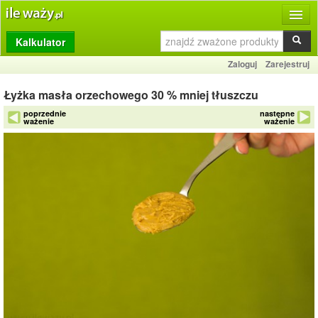
Kalkulator
Produkty
Zaloguj
Zarejestruj
Dziennik
Łyżka masła orzechowego 30 % mniej tłuszczu
Przelicznik
poprzednie
następne
ważenie
ważenie
Porównywarka
Porady
Słownik
O stronie
Kontakt