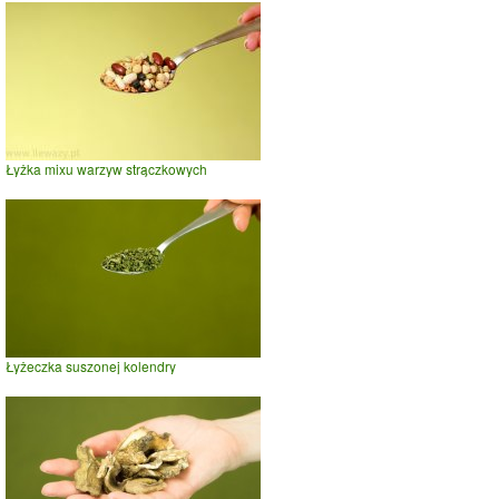
Łyżka mixu warzyw strączkowych
Łyżeczka suszonej kolendry