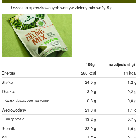
Łyżeczka sproszkowanych warzyw zielony mix waży 5 g.
100g
na zdjęciu (
5
g)
Energia
286 kcal
14 kcal
Białko
24,0 g
1,2 g
Tłuszcz
3,9 g
0,2 g
Kwasy tłuszczowe nasycone
0,8 g
0,0 g
Węglowodany
21,3 g
1,1 g
Cukry proste
13,2 g
0,7 g
Błonnik
32,0 g
1,6 g
Sól
1,7 g
0,1 g