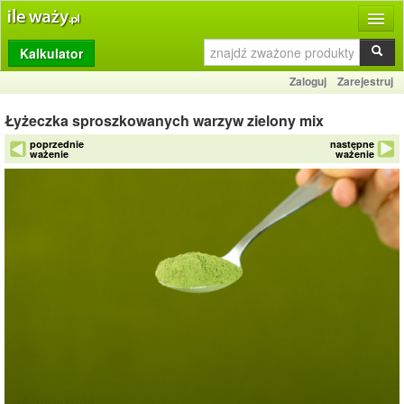
Kalkulator
Produkty
Zaloguj
Zarejestruj
Dziennik
Łyżeczka sproszkowanych warzyw zielony mix
Przelicznik
poprzednie
następne
ważenie
ważenie
Porównywarka
Porady
Słownik
O stronie
Kontakt