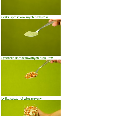
Łyżka sproszkowanych brokułów
Łyżeczka sproszkowanych brokułów
Łyżka suszonej włoszczyzny