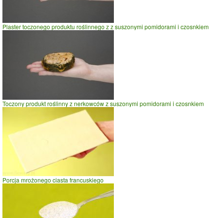
wadze
70
kg -
zobacz dla swojej wagi
jazda na rowerze
Plaster toczonego produktu roślinnego z z suszonymi pomidorami i czosnkiem
szybki taniec,trucht
spacer
prasowanie
prowadzenie samochodu
0
2
4
Łyżka mąki z pestek arbuza
czas w minutach
Toczony produkt roślinny z nerkowców z suszonymi pomidorami i czosnkiem
Porcja mrożonego ciasta francuskiego