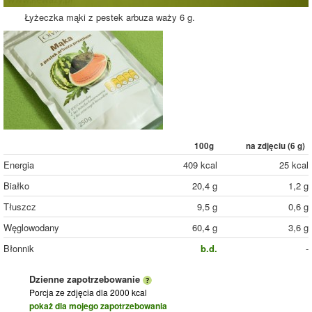
Łyżeczka mąki z pestek arbuza waży 6 g.
100g
na zdjęciu (
6
g)
Energia
409 kcal
25 kcal
Białko
20,4 g
1,2 g
Tłuszcz
9,5 g
0,6 g
Węglowodany
60,4 g
3,6 g
Błonnik
b.d.
-
Dzienne zapotrzebowanie
Porcja ze zdjęcia
dla 2000 kcal
pokaż dla mojego zapotrzebowania