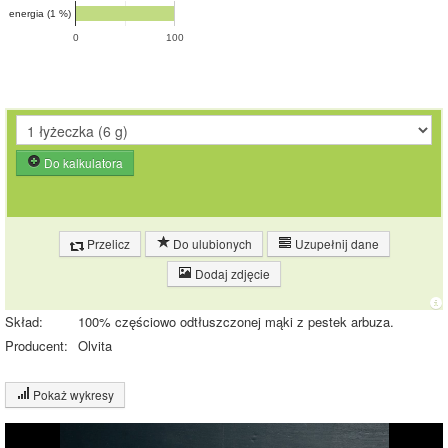
energia (1 %)
0
100
Do kalkulatora
Przelicz
Do ulubionych
Uzupełnij dane
Dodaj zdjęcie
Skład:
100% częściowo odtłuszczonej mąki z pestek arbuza.
Producent:
Olvita
Pokaż wykresy
Wykres składu produktu
Białko (20%)