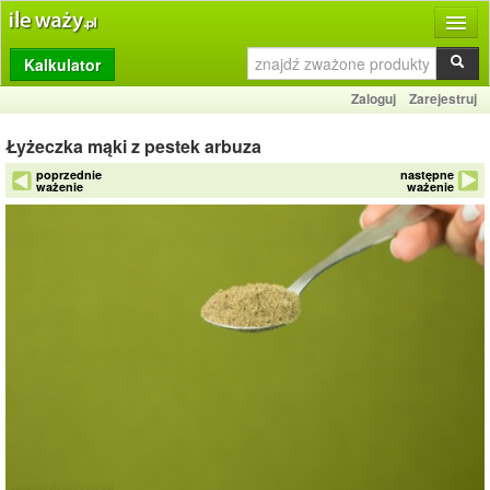
Kalkulator
Produkty
Zaloguj
Zarejestruj
Dziennik
Łyżeczka mąki z pestek arbuza
Przelicznik
poprzednie
następne
ważenie
ważenie
Porównywarka
Porady
Słownik
O stronie
Kontakt