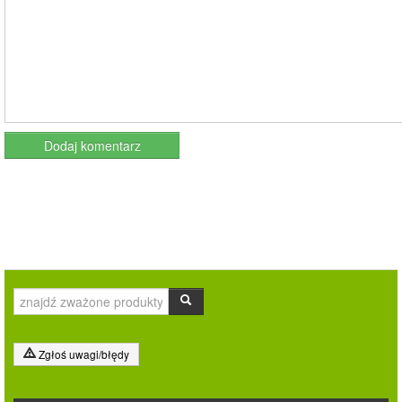
Zgłoś uwagi/błędy