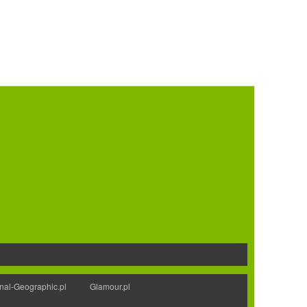
nal-Geographic.pl
Glamour.pl