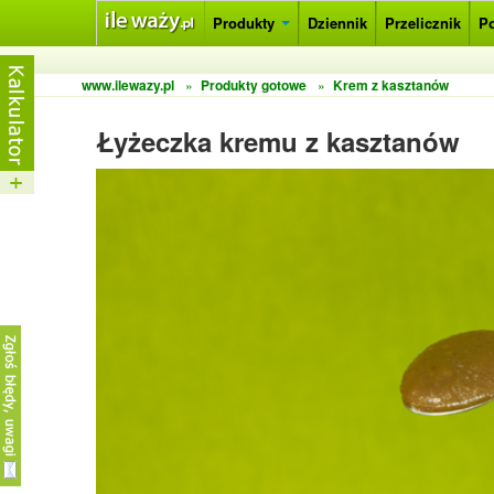
Produkty
Dziennik
Przelicznik
P
www.ilewazy.pl
»
Produkty gotowe
»
Krem z kasztanów
Łyżeczka kremu z kasztanów