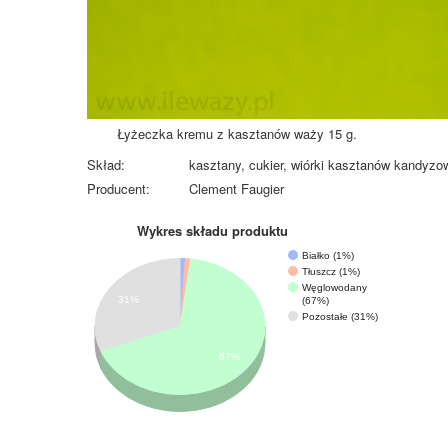
Łyżeczka kremu z kasztanów waży 15 g.
Skład:
kasztany, cukier, wiórki kasztanów kandyzo
Producent:
Clement Faugier
Wykres składu produktu
Białko (1%)
Tłuszcz (1%)
Węglowodany
31%
(67%)
Pozostałe (31%)
67%