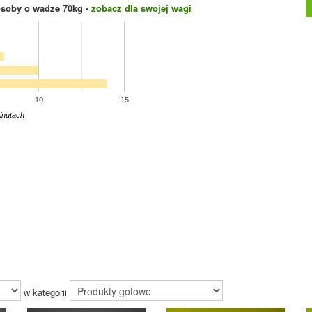
osoby o wadze
70
kg -
zobacz dla swojej wagi
10
15
inutach
w kategorii