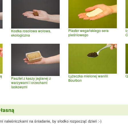
Plaster wegańskiego sera
Ł
Kostka rosołowa wołowa,
pleśniowego
C
ekologiczna
rą
Łyżeczka mielonej wanilii
Q
Pasztet z kaszy jaglanej z
Bourbon
warzywami i orzechami
laskowymi
własną
 naleśniczkami na śniadanie, by słodko rozpocząć dzień :-)