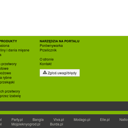
PRODUKTY
NARZĘDZIA NA PORTALU
asiona
Porównywarka
liny i dania mięsne
Przelicznik
a
O stronie
h przetwory
Kontakt
otowe
zbożowe
Zgłoś uwagi/błędy
ia rybne
 przekąski
ich przetwory
rzez Izabelę
pl
Party.pl
Bangla
Viva.pl
Modago.pl
Elle.pl
Natio
pl
Mojpieknyogrod.pl
Burda.pl