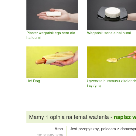
Plaster wegańskiego sera ala
Wegański ser ala halloumi
halloumi
Hot Dog
Łyżeczka hummusu z kolend
i cytryną
Mamy 1 opinia na temat ważenia -
napisz 
Aron
Jest przepyszny, polecam z domowymi
2013/03/05 07:36