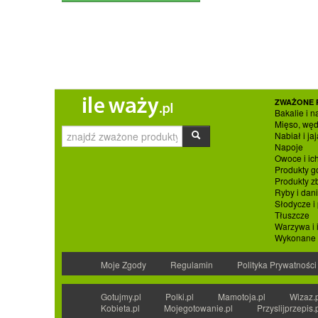
ZWAŻONE 
Bakalie i n
Mięso, węd
Nabiał i jaj
Napoje
Owoce i ic
Produkty g
Produkty 
Ryby i dan
Słodycze i
Tłuszcze
Warzywa i 
Wykonane p
Moje Zgody
Regulamin
Polityka Prywatności
Gotujmy.pl
Polki.pl
Mamotoja.pl
Wizaz.
Kobieta.pl
Mojegotowanie.pl
Przyslijprzepis.