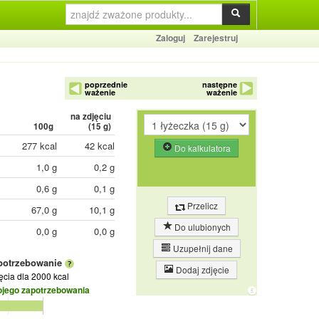
Zaloguj
Zarejestruj
poprzednie
następne
ważenie
ważenie
na zdjęciu
100g
(
15
g)
277 kcal
42 kcal
Do kalkulatora
1,0 g
0,2 g
0,6 g
0,1 g
Przelicz
67,0 g
10,1 g
Do ulubionych
0,0 g
0,0 g
Uzupełnij dane
potrzebowanie
Dodaj zdjęcie
jęcia
dla 2000 kcal
ojego zapotrzebowania