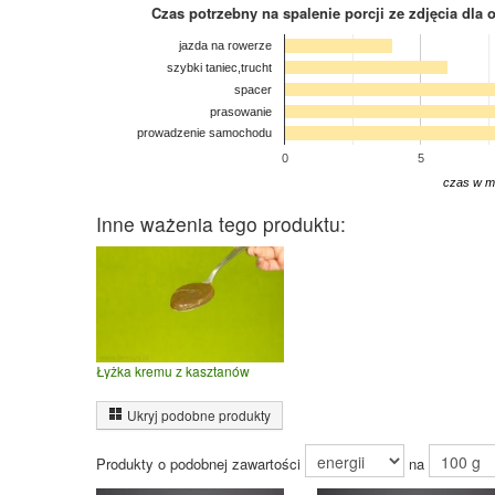
Czas potrzebny na spalenie porcji ze zdjęcia
dla 
jazda na rowerze
szybki taniec,trucht
spacer
prasowanie
prowadzenie samochodu
0
5
czas w m
Inne ważenia tego produktu:
Łyżka kremu z kasztanów
Ukryj podobne produkty
Produkty o podobnej zawartości
na