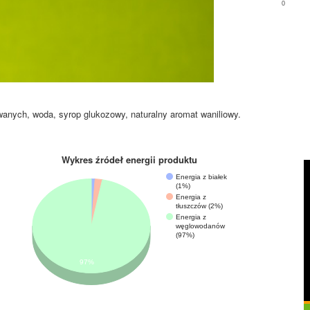
0
wanych, woda, syrop glukozowy, naturalny aromat waniliowy.
Wykres źródeł energii produktu
Energia z białek
(1%)
Energia z
tłuszczów (2%)
Energia z
węglowodanów
(97%)
97%