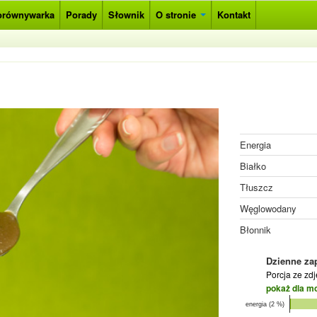
orównywarka
Porady
Słownik
O stronie
Kontakt
Energia
Białko
Tłuszcz
Węglowodany
Błonnik
Dzienne za
Porcja ze zd
pokaż dla m
energia (2 %)