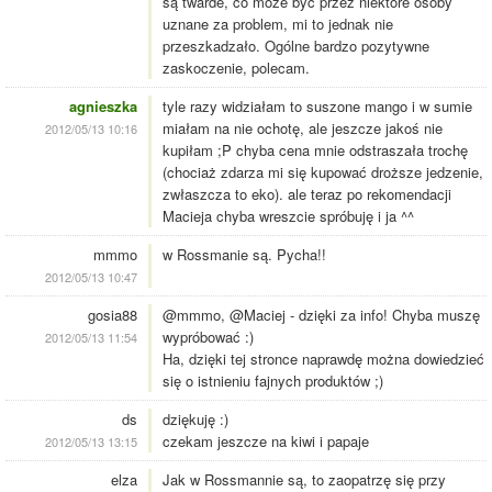
są twarde, co może być przez niektóre osoby
uznane za problem, mi to jednak nie
przeszkadzało. Ogólne bardzo pozytywne
zaskoczenie, polecam.
agnieszka
tyle razy widziałam to suszone mango i w sumie
miałam na nie ochotę, ale jeszcze jakoś nie
2012/05/13 10:16
kupiłam ;P chyba cena mnie odstraszała trochę
(chociaż zdarza mi się kupować droższe jedzenie,
zwłaszcza to eko). ale teraz po rekomendacji
Macieja chyba wreszcie spróbuję i ja ^^
mmmo
w Rossmanie są. Pycha!!
2012/05/13 10:47
gosia88
@mmmo, @Maciej - dzięki za info! Chyba muszę
wypróbować :)
2012/05/13 11:54
Ha, dzięki tej stronce naprawdę można dowiedzieć
się o istnieniu fajnych produktów ;)
ds
dziękuję :)
czekam jeszcze na kiwi i papaje
2012/05/13 13:15
elza
Jak w Rossmannie są, to zaopatrzę się przy