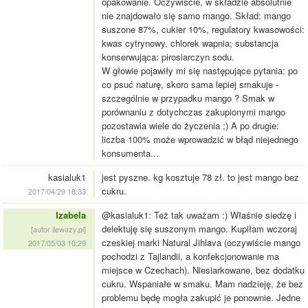
opakowanie. Oczywiście, w składzie absolutnie
nie znajdowało się samo mango. Skład: mango
suszone 87%, cukier 10%, regulatory kwasowości:
kwas cytrynowy, chlorek wapnia; substancja
konserwująca: pirosiarczyn sodu.
W głowie pojawiły mi się następujące pytania: po
co psuć naturę, skoro sama lepiej smakuje -
szczególnie w przypadku mango ? Smak w
porównaniu z dotychczas zakupionymi mango
pozostawia wiele do życzenia ;) A po drugie:
liczba 100% może wprowadzić w błąd niejednego
konsumenta...
kasialuk1
jest pyszne. kg kosztuje 78 zł. to jest mango bez
cukru.
2017/04/29 18:33
Izabela
@kasialuk1: Też tak uważam :) Właśnie siedzę i
delektuję się suszonym mango. Kupiłam wczoraj
[autor ilewazy.pl]
czeskiej marki Natural Jihlava (oczywiście mango
2017/05/03 10:29
pochodzi z Tajlandii, a konfekcjonowanie ma
miejsce w Czechach). Niesiarkowane, bez dodatku
cukru. Wspaniałe w smaku. Mam nadzieję, że bez
problemu będę mogła zakupić je ponownie. Jedne