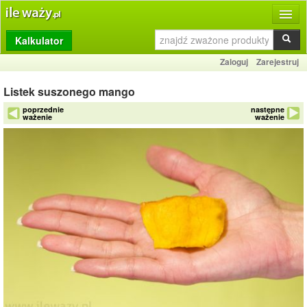
Kalkulator
Produkty
Zaloguj
Zarejestruj
Dziennik
Listek suszonego mango
Przelicznik
poprzednie
następne
ważenie
ważenie
Porównywarka
Porady
Słownik
O stronie
Kontakt