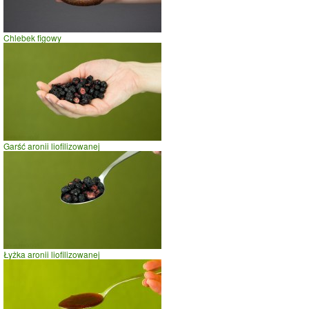
wadze
70
kg -
zobacz dla swojej wagi
jazda na rowerze
Chlebek figowy
szybki taniec,trucht
spacer
prasowanie
prowadzenie samochodu
0
2
4
czas w minutach
Garść aronii liofilizowanej
Łyżka aronii liofilizowanej