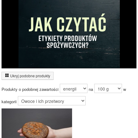
Tłuszcz (2%)
Węglowodany
33%
(62%)
Pozostałe (33%)
62%
Wykres źródeł energii produktu
Energia z białek
(4%)
Ukryj podobne produkty
7%
Energia z
tłuszczów (7%)
Produkty o podobnej zawartości
na
w
Energia z
węglowodanów
(89%)
kategorii
89%
Czas potrzebny na spalenie porcji ze zdjęcia
dla osoby o