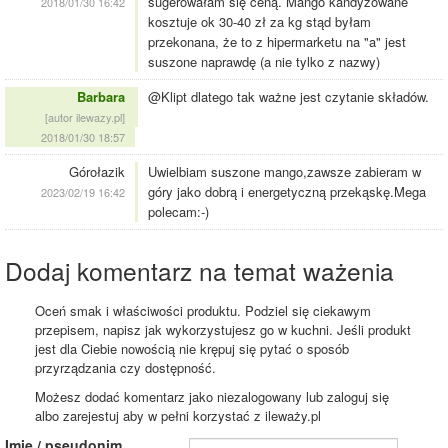
sugerowałam się ceną. Mango kandyzowane
2018/01/30 16:42
kosztuje ok 30-40 zł za kg stąd byłam
przekonana, że to z hipermarketu na "a" jest
suszone naprawdę (a nie tylko z nazwy)
Barbara
@Klipt dlatego tak ważne jest czytanie składów.
[autor ilewazy.pl]
2018/01/30 18:57
Górołazik
Uwielbiam suszone mango,zawsze zabieram w
góry jako dobrą i energetyczną przekąskę.Mega
2023/02/19 16:42
polecam:-)
Dodaj komentarz na temat ważenia
Oceń smak i właściwości produktu. Podziel się ciekawym
przepisem, napisz jak wykorzystujesz go w kuchni. Jeśli produkt
jest dla Ciebie nowością nie krępuj się pytać o sposób
przyrządzania czy dostępność.
Możesz dodać komentarz jako niezalogowany lub zaloguj się
albo zarejestuj aby w pełni korzystać z ileważy.pl
Imię / pseudonim