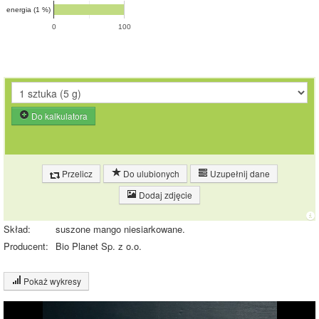
energia (1 %)
0
100
Do kalkulatora
Przelicz
Do ulubionych
Uzupełnij dane
Dodaj zdjęcie
Skład:
suszone mango niesiarkowane.
Producent:
Bio Planet Sp. z o.o.
Pokaż wykresy
Wykres składu produktu
Białko (3%)