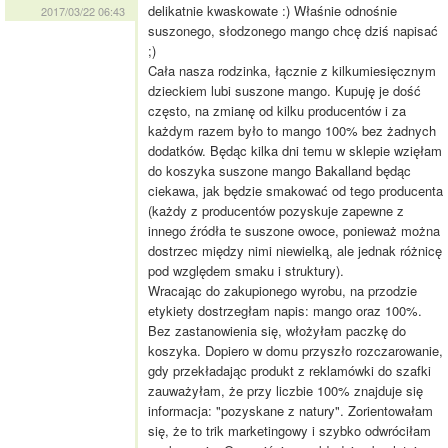
delikatnie kwaskowate :) Właśnie odnośnie
2017/03/22 06:43
suszonego, słodzonego mango chcę dziś napisać
;)
Cała nasza rodzinka, łącznie z kilkumiesięcznym
dzieckiem lubi suszone mango. Kupuję je dość
często, na zmianę od kilku producentów i za
każdym razem było to mango 100% bez żadnych
dodatków. Będąc kilka dni temu w sklepie wzięłam
do koszyka suszone mango Bakalland będąc
ciekawa, jak będzie smakować od tego producenta
(każdy z producentów pozyskuje zapewne z
innego źródła te suszone owoce, ponieważ można
dostrzec między nimi niewielką, ale jednak różnicę
pod względem smaku i struktury).
Wracając do zakupionego wyrobu, na przodzie
etykiety dostrzegłam napis: mango oraz 100%.
Bez zastanowienia się, włożyłam paczkę do
koszyka. Dopiero w domu przyszło rozczarowanie,
gdy przekładając produkt z reklamówki do szafki
zauważyłam, że przy liczbie 100% znajduje się
informacja: "pozyskane z natury". Zorientowałam
się, że to trik marketingowy i szybko odwróciłam