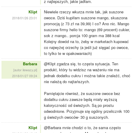
z najlepszych, jakie jadłam.
Klipt
Niewiele rzeczy wkurza mnie tak, jak suszone
owoce. Dziś kupiłam suszone mango, skuszona
2018/01/26 23:01
promocją (z 73 zł na 39,99) I co? Ano nic. Mango
suszone firmy helio to: mango (69 procent) cukier,
sok z mango.. porcja 100 gram ma 388 kcal
Kolejny dowód na to, żeby w marketach kupować
co najwyżej orzechy (a jeśli już sięgać po owoce,
to tylko te w opakowaniach)
Barbara
@Klipt zgadza się, to częsta sytuacja. Ten
produkt, który tu widzisz na ważeniu nie ma
[autor ilewazy.pl]
jednak dodatku cukru i można takie znaleźć, choć
2018/01/27 09:24
nie należą do najtańszych.
Pamiętajcie również, że suszone owoce bez
dodatku cukru zawsze będą miały wyższą
kaloryczność od świeżych. Są po prostu
odwodnione. Przyjmuje się ogólny przelicznik 100
g świeżych owoców- 30 g suszonych.
Klipt
@Barbara mnie chodzi o to, że sama często