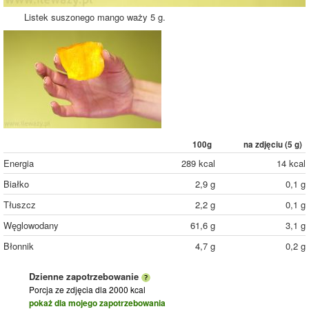
Listek suszonego mango waży 5 g.
100g
na zdjęciu (
5
g)
Energia
289 kcal
14 kcal
Białko
2,9 g
0,1 g
Tłuszcz
2,2 g
0,1 g
Węglowodany
61,6 g
3,1 g
Błonnik
4,7 g
0,2 g
Dzienne zapotrzebowanie
Porcja ze zdjęcia
dla 2000 kcal
pokaż dla mojego zapotrzebowania