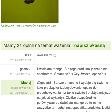
Łyżeczka musu z owoców czarnego bzu
Mamy 21 opinii na temat ważenia -
napisz własną
Izza
uwielbiam! :))
2012/05/12 21:21
gosia88
Uwielbiam mango! Ale tego produktu jeszcze nie
spotkałam. Smaczne? :) Czy świeże lepsze? :)
2012/05/12 21:46
Maciej
@gosia88: Bardzo smaczne i wydaję się świetne
jako przekąska (zdecydowanie lepsze do
[autor ilewazy.pl]
przechowywania niż takie świeże i praktyczniejsze
2012/05/12 22:12
na jakieś wyjazdy). Ciężko bezpośrednio
porównywać ze świeżym mango bo to mimo
wszystko to trochę inna specyfika produktu. Listki