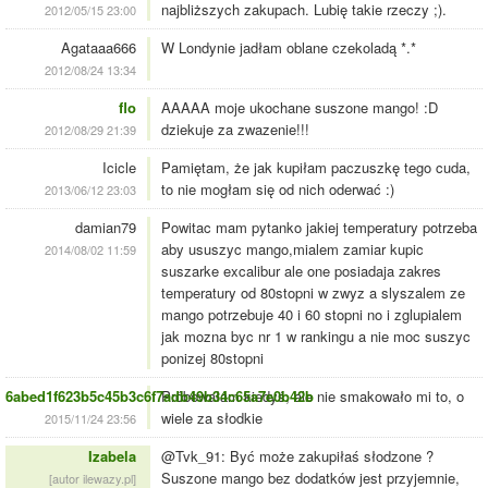
najbliższych zakupach. Lubię takie rzeczy ;).
2012/05/15 23:00
Agataaa666
W Londynie jadłam oblane czekoladą *.*
2012/08/24 13:34
flo
AAAAA moje ukochane suszone mango! :D
dziekuje za zwazenie!!!
2012/08/29 21:39
Icicle
Pamiętam, że jak kupiłam paczuszkę tego cuda,
to nie mogłam się od nich oderwać :)
2013/06/12 23:03
damian79
Powitac mam pytanko jakiej temperatury potrzeba
aby ususzyc mango,mialem zamiar kupic
2014/08/02 11:59
suszarke excalibur ale one posiadaja zakres
temperatury od 80stopni w zwyz a slyszalem ze
mango potrzebuje 40 i 60 stopni no i zglupialem
jak mozna byc nr 1 w rankingu a nie moc suszyc
ponizej 80stopni
6abed1f623b5c45b3c6f7adb49b34c65a7e0b42b
Próbowałam kiedyś, ale nie smakowało mi to, o
wiele za słodkie
2015/11/24 23:56
Izabela
@Tvk_91: Być może zakupiłaś słodzone ?
Suszone mango bez dodatków jest przyjemnie,
[autor ilewazy.pl]