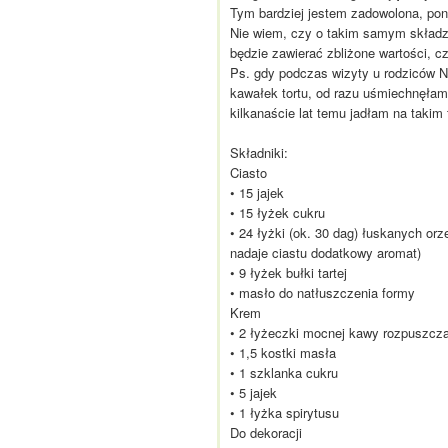
Tym bardziej jestem zadowolona, pon
Nie wiem, czy o takim samym składz
będzie zawierać zbliżone wartości, c
Ps. gdy podczas wizyty u rodziców N
kawałek tortu, od razu uśmiechnęłam
kilkanaście lat temu jadłam na takim 
Składniki:
Ciasto
• 15 jajek
• 15 łyżek cukru
• 24 łyżki (ok. 30 dag) łuskanych o
nadaje ciastu dodatkowy aromat)
• 9 łyżek bułki tartej
• masło do natłuszczenia formy
Krem
• 2 łyżeczki mocnej kawy rozpuszcza
• 1,5 kostki masła
• 1 szklanka cukru
• 5 jajek
• 1 łyżka spirytusu
Do dekoracji