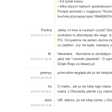
• 5-6 łyżek kremu
• kilka dużych ładnych (podzielonych 
Przepis pochodzi z magazynu "Kuchni
kuchnia.pl/przepisy/spis/158482623/
Paulina
Jakby mi ktos w myslach czytał! Dzis 
szukałam tu alternatywy dla niego, t
2013/01/01 21:47
P.S. Oczywiście nie jestem dumna że g
co zjadłam. Juz nie będe, nastepny z
M.
Hahahaha... Normalnie to ukroiłabym k
jakiś taki "cieniutki plasterek". O zgr
2013/01/01 22:39
Dzięki Bogu za ilewazy.pl
greenyy
przecudnie wygląda,ale ja nie lubiężad
2013/01/02 00:02
ko
O matko...jak ja nie lubię tego ciast
ciasta ;] Chociażby piernik czy cias
2013/01/02 09:41
doris
Ufff, dobrze, że nie lubię tortów ;) C
2013/01/02 13:39