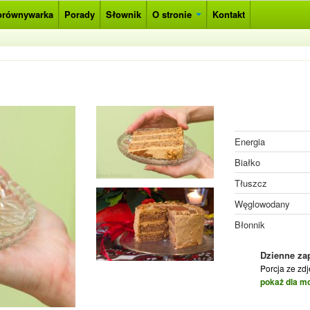
orównywarka
Porady
Słownik
O stronie
Kontakt
Energia
Białko
Tłuszcz
Węglowodany
Błonnik
Dzienne za
Porcja ze zd
pokaż dla m