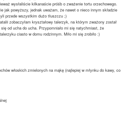
ieważ wysłaliście kilkanaście próśb o zważenie tortu orzechowego.
ie jak powyższy, jednak uważam, że nawet o nieco innym składzie
zyli przede wszystkim dużo tłuszczu ;)
atalii zobaczyłam kryształowy talerzyk, na którym zważony został
 się od ucha do ucha. Przypomniało mi się natychmiast, że
talerzyku ciasto w domu rodzinnym. Miło mi się zrobiło :)
rzechów włoskich zmielonych na mąkę (najlepiej w młynku do kawy, co
lnej