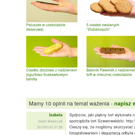
Paluszek w czekoladzie
5 ciastek owsianych
deserowej
"Złotokłosych"
Ciastko zbożowe z nadzieniem
Batonik Pawełek z nadzieni
jogurtowo-truskawkowym
toffi w mlecznej czekoladzie
belvita
Mamy 10 opinii na temat ważenia -
napisz 
Izabela
Spójrzcie, jaki piękny tort wykonała
sporządziła tort Szwarcwaldzki: http
[autor ilewazy.pl]
Cieszę się, że mogliśmy skorzystać z
2013/01/01 21:39
fotografowaniem i degustacją odbyła s