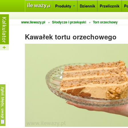
Produkty
Dziennik
Przelicznik
P
www.ilewazy.pl
»
Słodycze i przekąski
»
Tort orzechowy
Kawałek tortu orzechowego