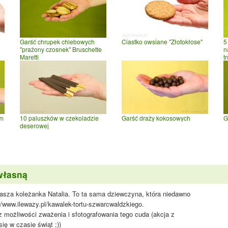
Garść chrupek chlebowych
Ciastko owsiane "Złotokłose"
5
"prażony czosnek" Bruschette
n
Maretti
t
em
10 paluszków w czekoladzie
Garść draży kokosowych
G
deserowej
własną
 nasza koleżanka Natalia. To ta sama dziewczyna, która niedawno
://www.ilewazy.pl/kawalek-tortu-szwarcwaldzkiego.
 możliwości zważenia i sfotografowania tego cuda (akcja z
ię w czasie świąt ;))