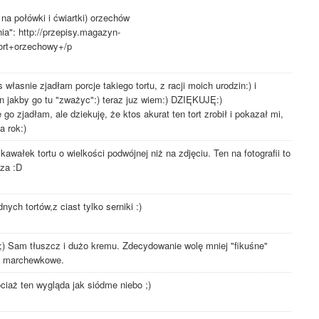
na połówki i ćwiartki) orzechów
a": http://przepisy.magazyn-
tort+orzechowy+/p
własnie zjadłam porcje takiego tortu, z racji moich urodzin:) i
zn jakby go tu "zważyc":) teraz juz wiem:) DZIĘKUJĘ:)
o zjadłam, ale dziekuję, że ktos akurat ten tort zrobił i pokazał mi,
a rok:)
awałek tortu o wielkości podwójnej niż na zdjęciu. Ten na fotografii to
oza :D
nych tortów,z ciast tylko serniki :)
a ;) Sam tłuszcz i dużo kremu. Zdecydowanie wolę mniej "fikuśne"
to marchewkowe.
hociaż ten wygląda jak siódme niebo ;)