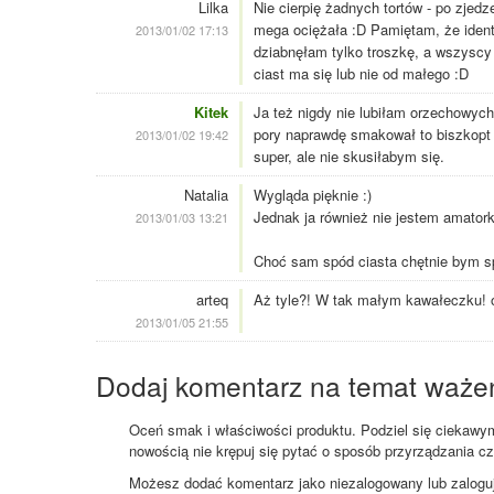
Lilka
Nie cierpię żadnych tortów - po zjed
mega ociężała :D Pamiętam, że identyc
2013/01/02 17:13
dziabnęłam tylko troszkę, a wszyscy 
ciast ma się lub nie od małego :D
Kitek
Ja też nigdy nie lubiłam orzechowych.
pory naprawdę smakował to biszkop
2013/01/02 19:42
super, ale nie skusiłabym się.
Natalia
Wygląda pięknie :)
Jednak ja również nie jestem amator
2013/01/03 13:21
Choć sam spód ciasta chętnie bym sp
arteq
Aż tyle?! W tak małym kawałeczku!
2013/01/05 21:55
Dodaj komentarz na temat waże
Oceń smak i właściwości produktu. Podziel się ciekawym 
nowością nie krępuj się pytać o sposób przyrządzania c
Możesz dodać komentarz jako niezalogowany lub zaloguj s