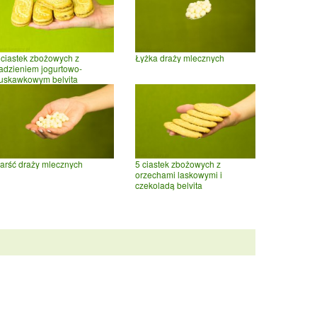
 ciastek zbożowych z
Łyżka draży mlecznych
adzieniem jogurtowo-
ruskawkowym belvita
arść draży mlecznych
5 ciastek zbożowych z
orzechami laskowymi i
czekoladą belvita