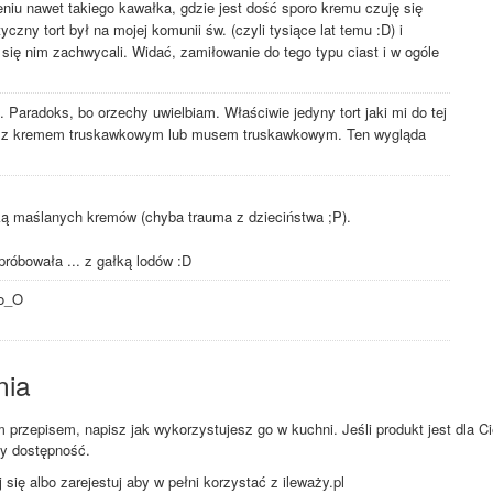
zeniu nawet takiego kawałka, gdzie jest dość sporo kremu czuję się
zny tort był na mojej komunii św. (czyli tysiące lat temu :D) i
się nim zachwycali. Widać, zamiłowanie do tego typu ciast i w ogóle
 Paradoks, bo orzechy uwielbiam. Właściwie jedyny tort jaki mi do tej
t z kremem truskawkowym lub musem truskawkowym. Ten wygląda
ką maślanych kremów (chyba trauma z dzieciństwa ;P).
róbowała ... z gałką lodów :D
 o_O
nia
przepisem, napisz jak wykorzystujesz go w kuchni. Jeśli produkt jest dla Ci
zy dostępność.
ię albo zarejestuj aby w pełni korzystać z ileważy.pl