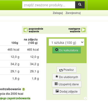
Zaloguj
Zarejestruj
poprzednie
następne
ważenie
ważenie
na zdjęciu
100g
(
100
g)
465 kcal
465 kcal
Do kalkulatora
12,0 g
12,0 g
34,2 g
34,2 g
Przelicz
29,1 g
29,1 g
Do ulubionych
1,8 g
1,8 g
Uzupełnij dane
potrzebowanie
Dodaj zdjęcie
jęcia
dla 2000 kcal
ojego zapotrzebowania