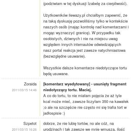
(podziwiam w tej dyskusji Izabelę za cierpliwość).
Użytkowników ilewazy.pl chciałbym zapewnić, że
na taką dyskusję pozwoliliśmy tylko w kontekście
naszych osób (mając kontrolę nad komentarzami i
mogąc wyznaczyć granicę). W przypadku tak
osobistych, dziwnych i nie na miejscu uwag
względem innych internautów odwiedzających
nasz portal reakcja jest zawsze natychmiastowa
(bezwzględne usuwanie).
Wszystkie dalsze komentarze niedotyczące tortu
będą usuwane.
Zoraida
[komentarz wyedytowany] - usunięty fragment
niedotyczący tortu. Maciej.
2011/03/15 14:46
A co do tortu, to nie miałam pojęcia że aż tyle
kcal może mieć, zawsze liczyłam 350 na kawałek
;o ale na szczęście nie często mi się trafia tort w
jadłospisie :)
Szpetot
dobrze, że nie lubię tortów, no ale cóż, na
urodzinach i tak zawsze we mnie wmuszą, ilość
2011/03/15 16:26