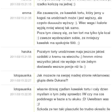
rzadko kończę na jednej :)
2011/03/15 21:15
emma
Ale zauwazcie, ze kawałek tortu, który jemy u
kogoś na urodzinach może i jest węższy, ale
2011/03/15 21:35
często duuuuużo wyższy :). Wiec waga i kalorie
wyjdą mniej wiecej tak samo.
Poza tym cieszę się, ze ten tort ma tylko tyle kcal
:) zawsze wyobrazalam sobie, ze mniejszy
kawałek ma spokojnie 500. ;)
haruka
Pozatym torty urodzinowe maja jeszcze jakieś
ozdobki z kremu na wierzchu ;) hmmm mimo
2011/03/15 21:55
wszystko jakoś nie wydaje mi sie żebym
dostawała wezsze porcje niż ta :)
lotopauanka
Jak mozecie na swojej madrej stronie reklamowac
glupia diete Dukana?!
2011/03/15 22:27
lotopauanka
wlasnie dzisiaj zjadlam kawalek tortu i caly dzien
mysllam o tym zeby sprawdzc IW czy ma cos
2011/03/15 22:35
podobnego w bazie a tu akuku :D! Uwielbiam was
;)!
Szkoda ze ten taki plasciutki bo trudno okreslic ile