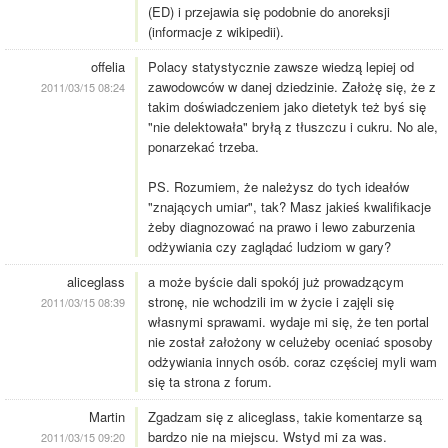
(ED) i przejawia się podobnie do anoreksji
(informacje z wikipedii).
offelia
Polacy statystycznie zawsze wiedzą lepiej od
zawodowców w danej dziedzinie. Założę się, że z
2011/03/15 08:24
takim doświadczeniem jako dietetyk też byś się
"nie delektowała" bryłą z tłuszczu i cukru. No ale,
ponarzekać trzeba.
PS. Rozumiem, że należysz do tych ideałów
"znających umiar", tak? Masz jakieś kwalifikacje
żeby diagnozować na prawo i lewo zaburzenia
odżywiania czy zaglądać ludziom w gary?
aliceglass
a może byście dali spokój już prowadzącym
stronę, nie wchodzili im w życie i zajęli się
2011/03/15 08:39
własnymi sprawami. wydaje mi się, że ten portal
nie został założony w celużeby oceniać sposoby
odżywiania innych osób. coraz częściej myli wam
się ta strona z forum.
Martin
Zgadzam się z aliceglass, takie komentarze są
bardzo nie na miejscu. Wstyd mi za was.
2011/03/15 09:20