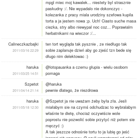
mpgl miec moj kawalek... niestety byl strasznie
paskudny :/. Nie wypadalo nie dokonczyc -
kolezanka z pracy miala urodziny szefowa kupila
torta a ja jestem nowa ;p. Uch! Ciasto suche masa
ciezka, stry albo niewypal noc coz... Poprawialm
herbatnikami na wieczor :/...
Calineczkazbajki
ten tort wygląda tak pysznie , ze niedługo tak
sobie zaplanuje dzień aby go zjeść tzn bede się
2011/03/16 22:29
długo nim delektowac :)
haruka
@lotopauanka a czemu głupia - wielu osobom
pomaga
2011/03/25 14:51
Szpetot
@haruka
pewnie dlatego, że niezdrowa
2011/04/14 21:14
haruka
@Szpetot ja nie uważam żeby była zła. Jesli
miałabym sie na czymś odchudzac to wybralabym
2011/05/18 12:30
właśnie te dietę, chociaż oczywiście wole
poprostu nie pozwolić sobie przytyć niż potem sie
męczyć :)
A tak jeszcze odnośnie tortu to ja lubię go jeść
inaczej niż wszyscy :P czyli warsstwami od góry