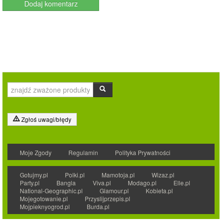
Zgłoś uwagi/błędy
Moje Zgody
Regulamin
Polityka Prywatności
Gotujmy.pl
Polki.pl
Mamotoja.pl
Wizaz.pl
Party.pl
Bangla
Viva.pl
Modago.pl
Elle.pl
National-Geographic.pl
Glamour.pl
Kobieta.pl
Mojegotowanie.pl
Przyslijprzepis.pl
Mojpieknyogrod.pl
Burda.pl