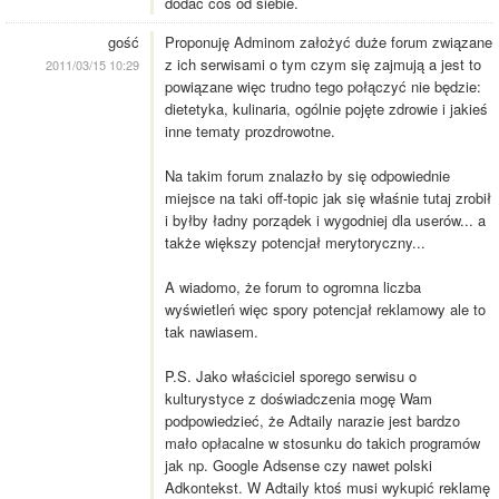
dodać coś od siebie.
gość
Proponuję Adminom założyć duże forum związane
z ich serwisami o tym czym się zajmują a jest to
2011/03/15 10:29
powiązane więc trudno tego połączyć nie będzie:
dietetyka, kulinaria, ogólnie pojęte zdrowie i jakieś
inne tematy prozdrowotne.
Na takim forum znalazło by się odpowiednie
miejsce na taki off-topic jak się właśnie tutaj zrobił
i byłby ładny porządek i wygodniej dla userów... a
także większy potencjał merytoryczny...
A wiadomo, że forum to ogromna liczba
wyświetleń więc spory potencjał reklamowy ale to
tak nawiasem.
P.S. Jako właściciel sporego serwisu o
kulturystyce z doświadczenia mogę Wam
podpowiedzieć, że Adtaily narazie jest bardzo
mało opłacalne w stosunku do takich programów
jak np. Google Adsense czy nawet polski
Adkontekst. W Adtaily ktoś musi wykupić reklamę