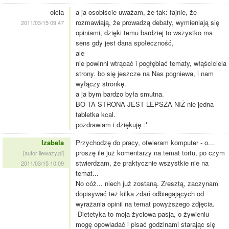
olcia
a ja osobiście uważam, że tak: fajnie, że
rozmawiają, że prowadzą debaty, wymieniają się
2011/03/15 09:47
opiniami, dzięki temu bardziej to wszystko ma
sens gdy jest dana społeczność,
ale
nie powinni wtrącać i pogłębiać tematy, włąściciela
strony. bo się jeszcze na Nas pogniewa, i nam
wyłączy stronkę.
a ja bym bardzo była smutna.
BO TA STRONA JEST LEPSZA NIŻ nie jedna
tabletka kcal.
pozdrawiam i dziękuję :*
Izabela
Przychodzę do pracy, otwieram komputer - o...
proszę ile już komentarzy na temat tortu, po czym
[autor ilewazy.pl]
stwierdzam, że praktycznie wszystkie nie na
2011/03/15 10:09
temat...
No cóż... niech już zostaną. Zresztą, zaczynam
dopisywać też kilka zdań odbiegających od
wyrażania opinii na temat powyższego zdjęcia.
-Dietetyka to moja życiowa pasja, o żywieniu
mogę opowiadać i pisać godzinami starając się