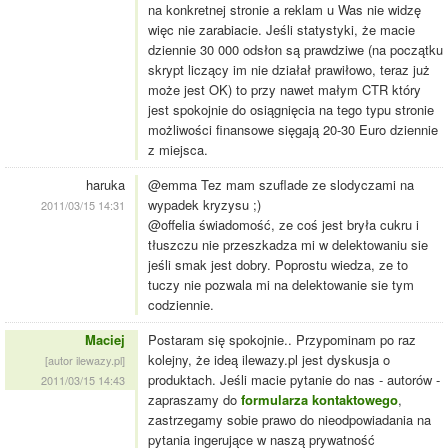
na konkretnej stronie a reklam u Was nie widzę
więc nie zarabiacie. Jeśli statystyki, że macie
dziennie 30 000 odsłon są prawdziwe (na początku
skrypt liczący im nie działał prawiłowo, teraz już
może jest OK) to przy nawet małym CTR który
jest spokojnie do osiągnięcia na tego typu stronie
możliwości finansowe sięgają 20-30 Euro dziennie
z miejsca.
haruka
@emma Tez mam szuflade ze slodyczami na
wypadek kryzysu ;)
2011/03/15 14:31
@offelia świadomość, ze coś jest bryła cukru i
tłuszczu nie przeszkadza mi w delektowaniu sie
jeśli smak jest dobry. Poprostu wiedza, ze to
tuczy nie pozwala mi na delektowanie sie tym
codziennie.
Maciej
Postaram się spokojnie.. Przypominam po raz
kolejny, że ideą ilewazy.pl jest dyskusja o
[autor ilewazy.pl]
produktach. Jeśli macie pytanie do nas - autorów -
2011/03/15 14:43
zapraszamy do
formularza kontaktowego
,
zastrzegamy sobie prawo do nieodpowiadania na
pytania ingerujące w naszą prywatność