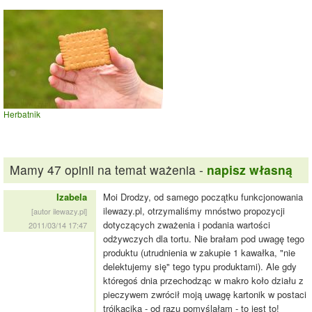
Herbatnik
Mamy 47 opinii na temat ważenia -
napisz własną
Izabela
Moi Drodzy, od samego początku funkcjonowania
ilewazy.pl, otrzymaliśmy mnóstwo propozycji
[autor ilewazy.pl]
dotyczących zważenia i podania wartości
2011/03/14 17:47
odżywczych dla tortu. Nie brałam pod uwagę tego
produktu (utrudnienia w zakupie 1 kawałka, "nie
delektujemy się" tego typu produktami). Ale gdy
któregoś dnia przechodząc w makro koło działu z
pieczywem zwrócił moją uwagę kartonik w postaci
trójkącika - od razu pomyślałam - to jest to!