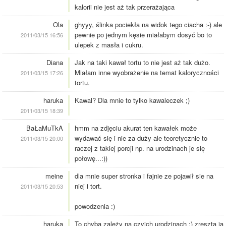
kalorii nie jest aż tak przerażająca
Ola
ghyyy, ślinka pociekła na widok tego ciacha :-) ale
pewnie po jednym kęsie miałabym dosyć bo to
2011/03/15 16:56
ulepek z masła i cukru.
Diana
Jak na taki kawał tortu to nie jest aż tak dużo.
Miałam inne wyobrażenie na temat kaloryczności
2011/03/15 17:26
tortu.
haruka
Kawal? Dla mnie to tylko kawaleczek ;)
2011/03/15 18:39
BaŁaMuTkA
hmm na zdjęciu akurat ten kawałek może
wydawać się i nie za duży ale teoretycznie to
2011/03/15 20:00
raczej z takiej porcji np. na urodzinach je się
połowę...:))
meine
dla mnie super stronka i fajnie ze pojawił sie na
niej i tort.
2011/03/15 20:53
powodzenia :)
haruka
To chyba zależy na czyich urodzinach ;) zreszta ja