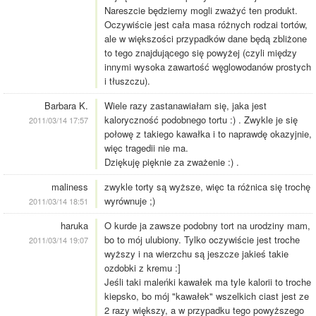
Nareszcie będziemy mogli zważyć ten produkt.
Oczywiście jest cała masa różnych rodzai tortów,
ale w większości przypadków dane będą zbliżone
to tego znajdującego się powyżej (czyli między
innymi wysoka zawartość węglowodanów prostych
i tłuszczu).
Barbara K.
Wiele razy zastanawiałam się, jaka jest
kaloryczność podobnego tortu :) . Zwykle je się
2011/03/14 17:57
połowę z takiego kawałka i to naprawdę okazyjnie,
więc tragedii nie ma.
Dziękuję pięknie za zważenie :) .
maliness
zwykle torty są wyższe, więc ta różnica się trochę
wyrównuje ;)
2011/03/14 18:51
haruka
O kurde ja zawsze podobny tort na urodziny mam,
bo to mój ulubiony. Tylko oczywiście jest troche
2011/03/14 19:07
wyższy i na wierzchu są jeszcze jakieś takie
ozdobki z kremu :]
Jeśli taki maleńki kawałek ma tyle kalorii to troche
kiepsko, bo mój "kawałek" wszelkich ciast jest ze
2 razy większy, a w przypadku tego powyższego