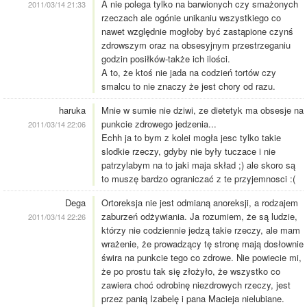
A nie polega tylko na barwionych czy smażonych
2011/03/14 21:33
rzeczach ale ogónie unikaniu wszystkiego co
nawet względnie mogłoby być zastąpione czynś
zdrowszym oraz na obsesyjnym przestrzeganiu
godzin posiłków-także ich ilości.
A to, że ktoś nie jada na codzień tortów czy
smalcu to nie znaczy że jest chory od razu.
haruka
Mnie w sumie nie dziwi, ze dietetyk ma obsesje na
punkcie zdrowego jedzenia...
2011/03/14 22:06
Echh ja to bym z kolei mogła jesc tylko takie
slodkie rzeczy, gdyby nie były tuczace i nie
patrzylabym na to jaki maja skład ;) ale skoro są
to muszę bardzo ograniczać z te przyjemnosci :(
Dega
Ortoreksja nie jest odmianą anoreksji, a rodzajem
zaburzeń odżywiania. Ja rozumiem, że są ludzie,
2011/03/14 22:26
którzy nie codziennie jedzą takie rzeczy, ale mam
wrażenie, że prowadzący tę stronę mają dosłownie
świra na punkcie tego co zdrowe. Nie powiecie mi,
że po prostu tak się złożyło, że wszystko co
zawiera choć odrobinę niezdrowych rzeczy, jest
przez panią Izabelę i pana Macieja nielubiane.