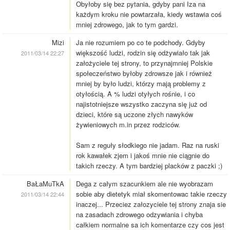
Obyłoby się bez pytania, gdyby pani Iza na
każdym kroku nie powtarzała, kiedy wstawia coś
mniej zdrowego, jak to tym gardzi.
Mizi
Ja nie rozumiem po co te podchody. Gdyby
większość ludzi, rodzin się odżywiało tak jak
2011/03/14 22:27
założyciele tej strony, to przynajmniej Polskie
społeczeństwo byłoby zdrowsze jak i również
mniej by było ludzi, którzy mają problemy z
otyłością. A % ludzi otyłych rośnie, i co
najistotniejsze wszystko zaczyna się już od
dzieci, które są uczone złych nawyków
żywieniowych m.in przez rodziców.
Sam z reguły słodkiego nie jadam. Raz na ruski
rok kawałek zjem i jakoś mnie nie ciągnie do
takich rzeczy. A tym bardziej placków z paczki ;)
BaŁaMuTkA
Dega z całym szacunkiem ale nie wyobrazam
sobie aby dietetyk miał skomentowac takie rzeczy
2011/03/14 22:44
inaczej... Przeciez załozyciele tej strony znaja sie
na zasadach zdrowego odzywiania i chyba
całkiem normalne sa ich komentarze czy cos jest