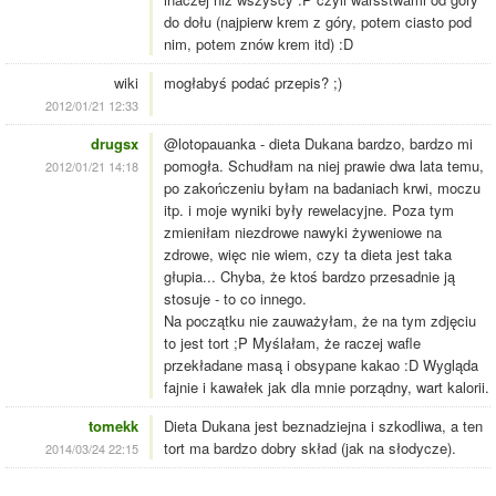
do dołu (najpierw krem z góry, potem ciasto pod
nim, potem znów krem itd) :D
wiki
mogłabyś podać przepis? ;)
2012/01/21 12:33
drugsx
@lotopauanka - dieta Dukana bardzo, bardzo mi
pomogła. Schudłam na niej prawie dwa lata temu,
2012/01/21 14:18
po zakończeniu byłam na badaniach krwi, moczu
itp. i moje wyniki były rewelacyjne. Poza tym
zmieniłam niezdrowe nawyki żyweniowe na
zdrowe, więc nie wiem, czy ta dieta jest taka
głupia... Chyba, że ktoś bardzo przesadnie ją
stosuje - to co innego.
Na początku nie zauważyłam, że na tym zdjęciu
to jest tort ;P Myślałam, że raczej wafle
przekładane masą i obsypane kakao :D Wygląda
fajnie i kawałek jak dla mnie porządny, wart kalorii.
tomekk
Dieta Dukana jest beznadziejna i szkodliwa, a ten
tort ma bardzo dobry skład (jak na słodycze).
2014/03/24 22:15