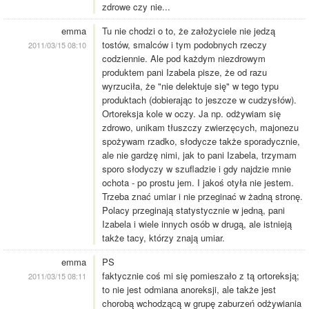
zdrowe czy nie...
emma
Tu nie chodzi o to, że założyciele nie jedzą
tostów, smalców i tym podobnych rzeczy
2011/03/15 08:10
codziennie. Ale pod każdym niezdrowym
produktem pani Izabela pisze, że od razu
wyrzuciła, że "nie delektuje się" w tego typu
produktach (dobierając to jeszcze w cudzysłów).
Ortoreksja kole w oczy. Ja np. odżywiam się
zdrowo, unikam tłuszczy zwierzęcych, majonezu
spożywam rzadko, słodycze także sporadycznie,
ale nie gardzę nimi, jak to pani Izabela, trzymam
sporo słodyczy w szufladzie i gdy najdzie mnie
ochota - po prostu jem. I jakoś otyła nie jestem.
Trzeba znać umiar i nie przeginać w żadną stronę.
Polacy przeginają statystycznie w jedną, pani
Izabela i wiele innych osób w drugą, ale istnieją
także tacy, którzy znają umiar.
emma
PS
faktycznie coś mi się pomieszało z tą ortoreksją;
2011/03/15 08:11
to nie jest odmiana anoreksji, ale także jest
chorobą wchodzącą w grupę zaburzeń odżywiania