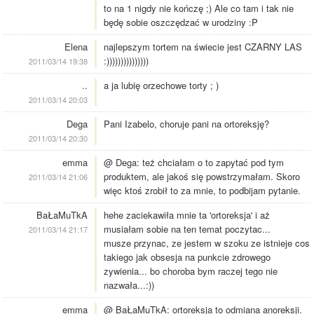
to na 1 nigdy nie kończę ;) Ale co tam i tak nie
będę sobie oszczędzać w urodziny :P
Elena
najlepszym tortem na świecie jest CZARNY LAS
:)))))))))))))))
2011/03/14 19:38
..
a ja lubię orzechowe torty ; )
2011/03/14 20:03
Dega
Pani Izabelo, choruje pani na ortoreksję?
2011/03/14 20:30
emma
@ Dega: też chciałam o to zapytać pod tym
produktem, ale jakoś się powstrzymałam. Skoro
2011/03/14 21:06
więc ktoś zrobił to za mnie, to podbijam pytanie.
BaŁaMuTkA
hehe zaciekawiła mnie ta 'ortoreksja' i aż
musiałam sobie na ten temat poczytac...
2011/03/14 21:17
musze przynac, ze jestem w szoku ze istnieje cos
takiego jak obsesja na punkcie zdrowego
zywienia... bo choroba bym raczej tego nie
nazwała...:))
emma
@ BaŁaMuTkA: ortoreksja to odmiana anoreksji.