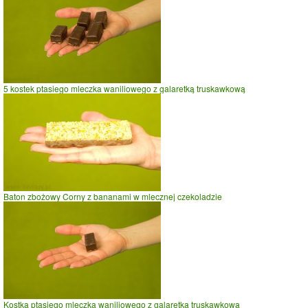
Czas potrzebny na spalenie porcji ze zdjęcia
dla osoby o
wadze
70
kg -
zobacz dla swojej wagi
jazda na rowerze
5 kostek ptasiego mleczka waniliowego z galaretką truskawkową
szybki taniec,trucht
spacer
prasowanie
prowadzenie samochodu
0
50
100
czas w minutach
Baton zbożowy Corny z bananami w mlecznej czekoladzie
Kostka ptasiego mleczka waniliowego z galaretką truskawkową