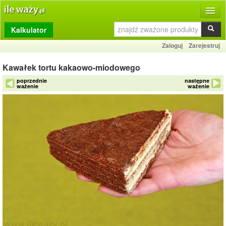
Kalkulator
Produkty
Zaloguj
Zarejestruj
Dziennik
Kawałek tortu kakaowo-miodowego
Przelicznik
poprzednie
następne
ważenie
ważenie
Porównywarka
Porady
Słownik
O stronie
Kontakt