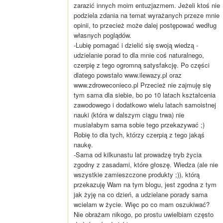
zarazić innych moim entuzjazmem. Jeżeli ktoś nie
podziela zdania na temat wyrażanych przeze mnie
opinii, to przecież może dalej postępować według
własnych poglądów.
-Lubię pomagać i dzielić się swoją wiedzą -
udzielanie porad to dla mnie coś naturalnego,
czerpię z tego ogromną satysfakcję. Po części
dlatego powstało www.ilewazy.pl oraz
www.zdroweconieco.pl Przecież nie zajmuję się
tym sama dla siebie, bo po 10 latach kształcenia
zawodowego i dodatkowo wielu latach samoistnej
nauki (która w dalszym ciągu trwa) nie
musiałabym sama sobie tego przekazywać ;)
Robię to dla tych, którzy czerpią z tego jakąś
naukę.
-Sama od kilkunastu lat prowadzę tryb życia
zgodny z zasadami, które głoszę. Wiedza (ale nie
wszystkie zamieszczone produkty ;)), którą
przekazuję Wam na tym blogu, jest zgodna z tym
jak żyję na co dzień, a udzielane porady sama
wcielam w życie. Więc po co mam oszukiwać?
Nie obrażam nikogo, po prostu uwielbiam często