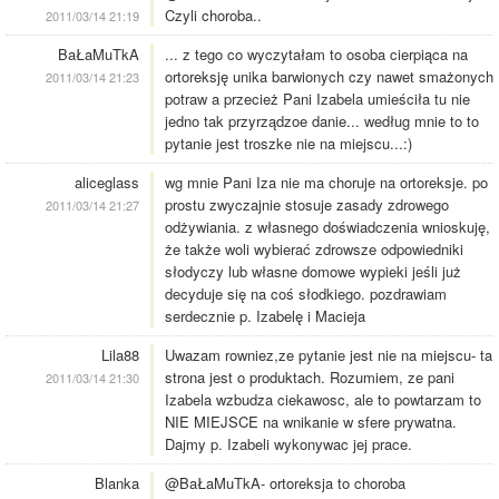
Czyli choroba..
2011/03/14 21:19
BaŁaMuTkA
... z tego co wyczytałam to osoba cierpiąca na
ortoreksję unika barwionych czy nawet smażonych
2011/03/14 21:23
potraw a przecież Pani Izabela umieściła tu nie
jedno tak przyrządzoe danie... według mnie to to
pytanie jest troszke nie na miejscu...:)
aliceglass
wg mnie Pani Iza nie ma choruje na ortoreksje. po
prostu zwyczajnie stosuje zasady zdrowego
2011/03/14 21:27
odżywiania. z własnego doświadczenia wnioskuję,
że także woli wybierać zdrowsze odpowiedniki
słodyczy lub własne domowe wypieki jeśli już
decyduje się na coś słodkiego. pozdrawiam
serdecznie p. Izabelę i Macieja
Lila88
Uwazam rowniez,ze pytanie jest nie na miejscu- ta
strona jest o produktach. Rozumiem, ze pani
2011/03/14 21:30
Izabela wzbudza ciekawosc, ale to powtarzam to
NIE MIEJSCE na wnikanie w sfere prywatna.
Dajmy p. Izabeli wykonywac jej prace.
Blanka
@BaŁaMuTkA- ortoreksja to choroba