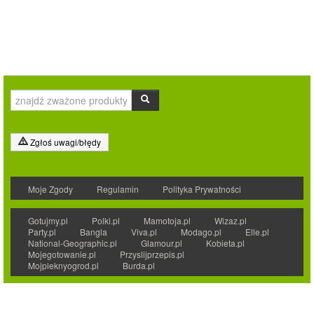
Zgłoś uwagi/błędy
Moje Zgody
Regulamin
Polityka Prywatności
Gotujmy.pl
Polki.pl
Mamotoja.pl
Wizaz.pl
Party.pl
Bangla
Viva.pl
Modago.pl
Elle.pl
National-Geographic.pl
Glamour.pl
Kobieta.pl
Mojegotowanie.pl
Przyslijprzepis.pl
Mojpieknyogrod.pl
Burda.pl