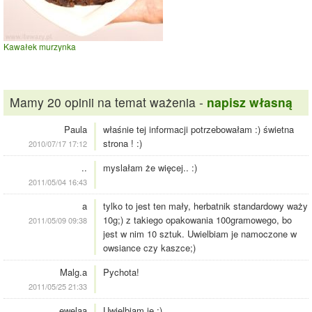
Kawałek murzynka
Mamy 20 opinii na temat ważenia -
napisz własną
Paula
właśnie tej informacji potrzebowałam :) świetna
strona ! :)
2010/07/17 17:12
..
myslałam że więcej.. :)
2011/05/04 16:43
a
tylko to jest ten mały, herbatnik standardowy waży
10g;) z takiego opakowania 100gramowego, bo
2011/05/09 09:38
jest w nim 10 sztuk. Uwielbiam je namoczone w
owsiance czy kaszce;)
Malg.a
Pychota!
2011/05/25 21:33
ewelaa
Uwielbiam je.;)