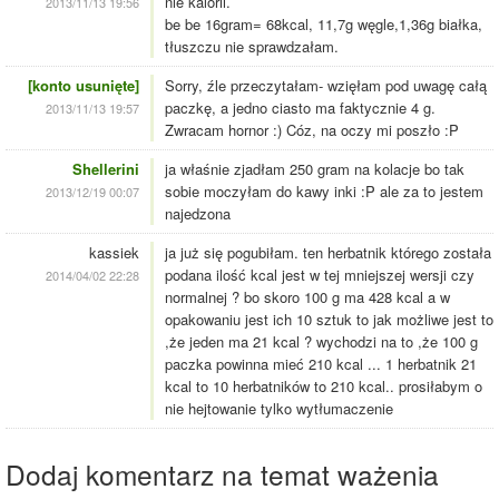
nie kalorii.
2013/11/13 19:56
be be 16gram= 68kcal, 11,7g węgle,1,36g białka,
tłuszczu nie sprawdzałam.
[konto usunięte]
Sorry, źle przeczytałam- wzięłam pod uwagę całą
paczkę, a jedno ciasto ma faktycznie 4 g.
2013/11/13 19:57
Zwracam hornor :) Cóz, na oczy mi poszło :P
Shellerini
ja właśnie zjadłam 250 gram na kolacje bo tak
sobie moczyłam do kawy inki :P ale za to jestem
2013/12/19 00:07
najedzona
kassiek
ja już się pogubiłam. ten herbatnik którego została
podana ilość kcal jest w tej mniejszej wersji czy
2014/04/02 22:28
normalnej ? bo skoro 100 g ma 428 kcal a w
opakowaniu jest ich 10 sztuk to jak możliwe jest to
,że jeden ma 21 kcal ? wychodzi na to ,że 100 g
paczka powinna mieć 210 kcal ... 1 herbatnik 21
kcal to 10 herbatników to 210 kcal.. prosiłabym o
nie hejtowanie tylko wytłumaczenie
Dodaj komentarz na temat ważenia