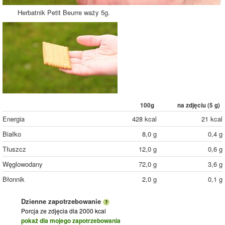
Herbatnik Petit Beurre waży 5g.
100g
na zdjęciu (
5
g)
Energia
428 kcal
21 kcal
Białko
8,0 g
0,4 g
Tłuszcz
12,0 g
0,6 g
Węglowodany
72,0 g
3,6 g
Błonnik
2,0 g
0,1 g
Dzienne zapotrzebowanie
Porcja ze zdjęcia
dla 2000 kcal
pokaż dla mojego zapotrzebowania