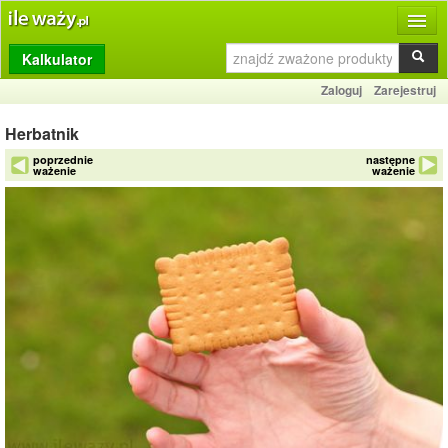
Kalkulator
Produkty
Zaloguj
Zarejestruj
Dziennik
Herbatnik
Przelicznik
poprzednie
następne
ważenie
ważenie
Porównywarka
Porady
Słownik
O stronie
Kontakt