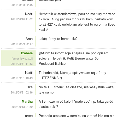
2011/08/03 22:45
Nadii
Herbatnik w standardowej paczce ma 10g ma wiec
42 kcal. 100g paczka z 10 sztukami herbatników
2011/08/10 11:02
to aż 427 kcal. uwielbiam ale jest to ogromna ilosc
kcal :/
Aron
Jakiej firmy te herbatniki?
2011/08/29 22:17
Izabela
@Aron: ta informacja znajduje się pod opisem
zdjęcia: Herbatnik Petit Beurre waży 5g.
[autor ilewazy.pl]
Producent Bahlsen.
2011/08/31 11:33
Nadii
Te herbatniki, ktore ja opisywalam są z firmy
JUTRZENKA :)
2011/09/01 10:49
lilka
No te z Jutrzenki są cięższe, nie wszystkie ważą
tyle samo
2012/08/21 02:16
Martha
A ile może mieć kalorii ''małe zoo'' np. taka garść
ciasteczek ?
2012/09/13 21:59
arteq
Petiberki utopione w serniku na zimno! Nie ma nic