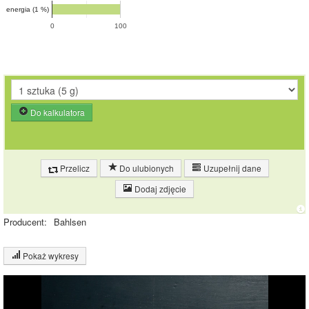
energia (1 %)
0
100
Do kalkulatora
Przelicz
Do ulubionych
Uzupełnij dane
Dodaj zdjęcie
Producent:
Bahlsen
Pokaż wykresy
Wykres składu produktu
Białko (8%)
Tłuszcz (12%)
8%
8%