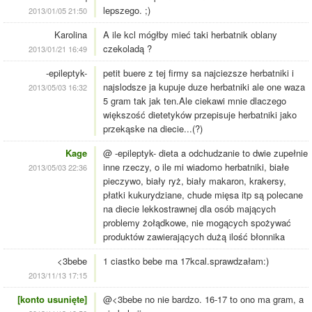
lepszego. ;)
2013/01/05 21:50
Karolina
A ile kcl mógłby mieć taki herbatnik oblany
czekoladą ?
2013/01/21 16:49
-epileptyk-
petit buere z tej firmy sa najciezsze herbatniki i
najslodsze ja kupuje duze herbatniki ale one waza
2013/05/03 16:32
5 gram tak jak ten.Ale ciekawi mnie dlaczego
większość dietetyków przepisuje herbatniki jako
przekąske na diecie...(?)
Kage
@ -epileptyk- dieta a odchudzanie to dwie zupełnie
inne rzeczy, o ile mi wiadomo herbatniki, białe
2013/05/03 22:36
pieczywo, biały ryż, biały makaron, krakersy,
płatki kukurydziane, chude mięsa itp są polecane
na diecie lekkostrawnej dla osób mających
problemy żołądkowe, nie mogących spożywać
produktów zawierających dużą ilość błonnika
<3bebe
1 ciastko bebe ma 17kcal.sprawdzałam:)
2013/11/13 17:15
[konto usunięte]
@<3bebe no nie bardzo. 16-17 to ono ma gram, a