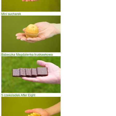
Mini sucharek
Babeczka Magdalenka truskawkowa
5 czekoladek After Eight