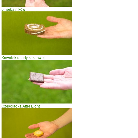
jazda na rowerze
5 herbatników
szybki taniec,trucht
spacer
prasowanie
prowadzenie samochodu
0
2
4
czas w minutach
Kawałek rolady kakaowej
Czekoladka After Eight