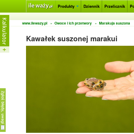
Produkty
Dziennik
Przelicznik
P
www.ilewazy.pl
»
Owoce i ich przetwory
»
Marakuja suszona
Kawałek suszonej marakui