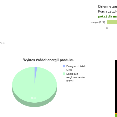
Dzienne za
Porcja ze zd
pokaż dla m
energia (1 %)
0
rza.
Wykres źródeł energii produktu
Energia z białek
(2%)
Energia z
węglowodanów
(98%)
98%