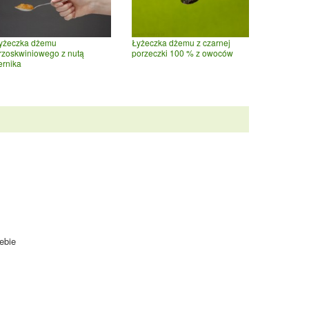
Łyżeczka dżemu z czarnej
yżeczka dżemu
porzeczki 100 % z owoców
rzoskwiniowego z nutą
ernika
ebie