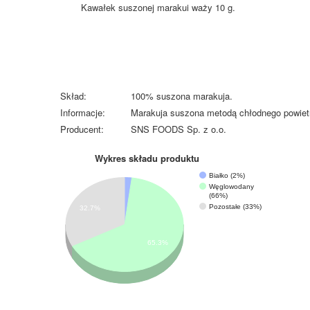
Kawałek suszonej marakui waży 10 g.
Skład:
100% suszona marakuja.
Informacje:
Marakuja suszona metodą chłodnego powiet
Producent:
SNS FOODS Sp. z o.o.
Wykres składu produktu
Białko (2%)
Węglowodany
(66%)
Pozostałe (33%)
32.7%
65.3%