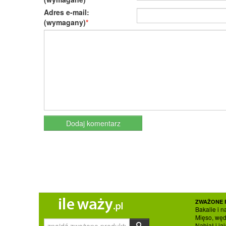
Adres e-mail:
(wymagany)
ZWAŻONE 
Bakalie i n
Mięso, węd
Nabiał i jaj