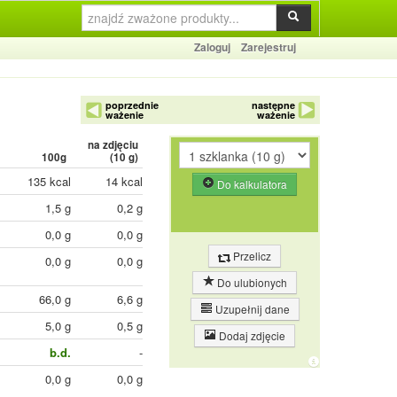
Zaloguj
Zarejestruj
poprzednie
następne
ważenie
ważenie
na zdjęciu
100g
(
10
g)
135 kcal
14 kcal
Do kalkulatora
1,5 g
0,2 g
0,0 g
0,0 g
Przelicz
0,0 g
0,0 g
Do ulubionych
66,0 g
6,6 g
Uzupełnij dane
5,0 g
0,5 g
Dodaj zdjęcie
b.d.
-
0,0 g
0,0 g