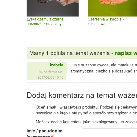
Czereśnia w syropie -
Łyżka dżemu z czarnej
koktajlowa
porzeczki z nutą tarty
Mamy 1 opinia na temat ważenia -
napisz 
Izabela
Lubię suszone owoce, ale marakuja ni
aromatyczna, ciężko się doszukać sm
[autor ilewazy.pl]
2017/02/05 10:46
Dodaj komentarz na temat waże
Oceń smak i właściwości produktu. Podziel się ciekawym 
nowością nie krępuj się pytać o sposób przyrządzania c
Możesz dodać komentarz jako niezalogowany lub zaloguj s
Imię / pseudonim
(wymagane)