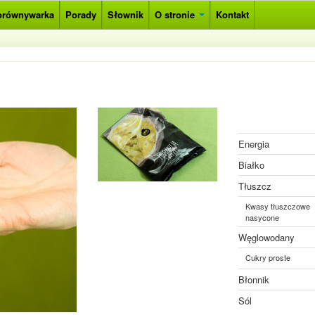
orównywarka
Porady
Słownik
O stronie
Kontakt
Energia
Białko
Tłuszcz
Kwasy tłuszczowe
nasycone
Węglowodany
Cukry proste
Błonnik
Sól