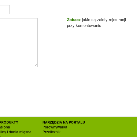
Zobacz
jakie są zalety rejestracji
przy komentowaniu
PRODUKTY
NARZĘDZIA NA PORTALU
asiona
Porównywarka
liny i dania mięsne
Przelicznik
a