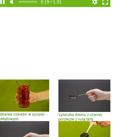
0:19 / 1:31
zklanka czereśni w syropie -
Łyżeczka dżemu z czarnej
oktajlowych
porzeczki z nutą tarty