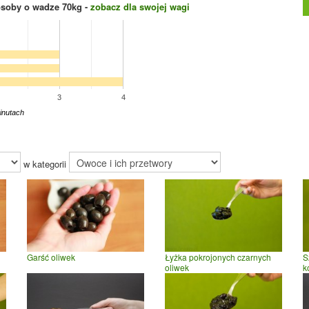
osoby o wadze
70
kg -
zobacz dla swojej wagi
3
4
inutach
w kategorii
Garść oliwek
Łyżka pokrojonych czarnych
S
oliwek
k