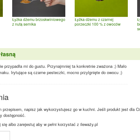
Łyżka dżemu z czarnej
Łyżka dżemu brzoskwiniowego
Ł
porzeczki 100 % z owoców
z nutą sernika
b
s
własną
e przypadła mi do gustu. Przynajmniej ta konkretnie zważona ;) Mało
aku. Irytujące są czarne pesteczki, mocno przylgnięte do owocu ;)
nia
przepisem, napisz jak wykorzystujesz go w kuchni. Jeśli produkt jest dla Ci
zy dostępność.
ię albo zarejestuj aby w pełni korzystać z ileważy.pl