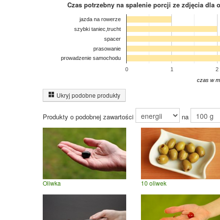
Czas potrzebny na spalenie porcji ze zdjęcia
dla 
jazda na rowerze
szybki taniec,trucht
spacer
prasowanie
prowadzenie samochodu
0
1
2
czas w m
Ukryj podobne produkty
Produkty o podobnej zawartości
na
Oliwka
10 oliwek