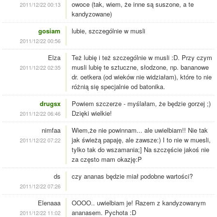
owoce (tak, wiem, że inne są suszone, a te
2011/12/22 00:13
kandyzowane)
gosiam
lubie, szczególnie w musli
2011/12/22 00:56
Elza
Też lubię i też szczególnie w musli :D. Przy czym
musli lubię te sztuczne, słodzone, np. bananowe
2011/12/22 02:35
dr. oetkera (od wieków nie widziałam), które to nie
różnią się specjalnie od batonika.
drugsx
Powiem szczerze - myślałam, że będzie gorzej ;)
Dzięki wielkie!
2011/12/22 06:46
nimfaa
Wiem,że nie powinnam... ale uwielbiam!! Nie tak
jak świeżą papaję, ale zawsze:) I to nie w muesli,
2011/12/22 07:22
tylko tak do wszamania;] Na szczęście jakoś nie
za często mam okazję:P
ds
czy ananas będzie miał podobne wartości?
2011/12/22 07:26
Elenaaa
OOOO.. uwielbiam je! Razem z kandyzowanym
ananasem. Pychota :D
2011/12/22 11:02