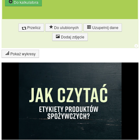
Do kalkulatora
Przelicz
Do ulubionych
Uzupełnij dane
Dodaj zdjęcie
Pokaż wykresy
Wykres składu produktu
Tłuszcz (1%)
Węglowodany
13.9%
(86%)
Pozostałe (14%)
85.1%
Wykres źródeł energii produktu