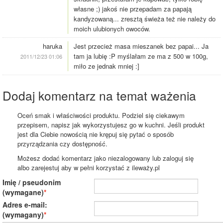
własne ;) jakoś nie przepadam za papają
kandyzowaną... zresztą świeża też nie należy do
moich ulubionych owoców.
haruka
Jest przecież masa mieszanek bez papai... Ja
tam ja lubię :P myślałam ze ma z 500 w 100g,
2011/12/23 01:06
miło ze jednak mniej :]
Dodaj komentarz na temat ważenia
Oceń smak i właściwości produktu. Podziel się ciekawym
przepisem, napisz jak wykorzystujesz go w kuchni. Jeśli produkt
jest dla Ciebie nowością nie krępuj się pytać o sposób
przyrządzania czy dostępność.
Możesz dodać komentarz jako niezalogowany lub zaloguj się
albo zarejestuj aby w pełni korzystać z ileważy.pl
Imię / pseudonim
(wymagane)
Adres e-mail:
(wymagany)