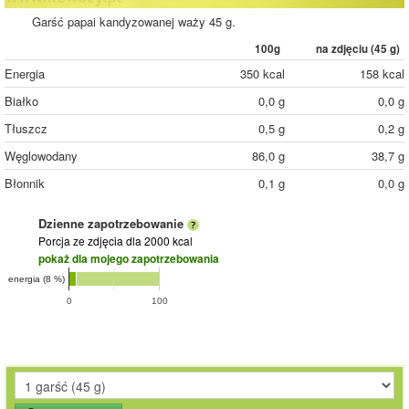
Garść papai kandyzowanej waży 45 g.
100g
na zdjęciu (
45
g)
Energia
350 kcal
158 kcal
Białko
0,0 g
0,0 g
Tłuszcz
0,5 g
0,2 g
Węglowodany
86,0 g
38,7 g
Błonnik
0,1 g
0,0 g
Dzienne zapotrzebowanie
Porcja ze zdjęcia
dla 2000 kcal
pokaż dla mojego zapotrzebowania
energia (8 %)
0
100