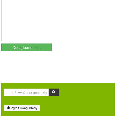
Zgłoś uwagi/błędy