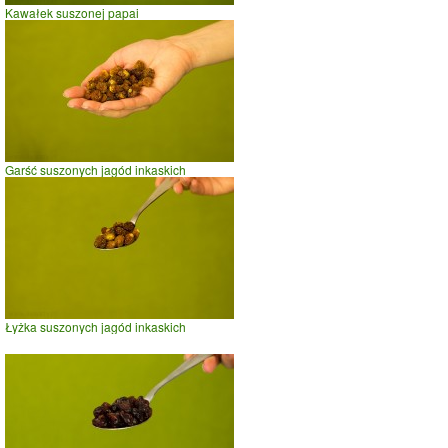
Kawałek suszonej papai
Garść suszonych jagód inkaskich
Łyżka suszonych jagód inkaskich