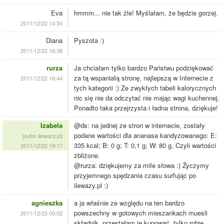
Eva
hmmm... nie tak źle! Myślałam, że będzie gorzej.
2011/12/22 14:54
Diana
Pyszota :)
2011/12/22 16:38
rurza
Ja chciałam tylko bardzo Państwu podziękować
za tą wspaniałą stronę, najlepszą w Internecie z
2011/12/22 16:44
tych kategorii :) Ze zwykłych tabeli kalorycznych
nic się nie da odczytać nie mając wagi kuchennej.
Ponadto taka przejrzysta i ładna strona, dziękuje!
Izabela
@ds: na jednej ze stron w internecie, zostały
podane wartości dla ananasa kandyzowanego: E:
[autor ilewazy.pl]
335 kcal; B: 0 g; T: 0,1 g; W: 80 g. Czyli wartości
2011/12/22 19:17
zbliżone.
@rurza: dziękujemy za miłe słowa :) Życzymy
przyjemnego spędzania czasu surfując po
ilewazy.pl :)
agnieszka
a ja właśnie ze względu na ten bardzo
powszechny w gotowych mieszankach muesli
2011/12/23 00:02
składnik, przestałam je kupować, tylko robię