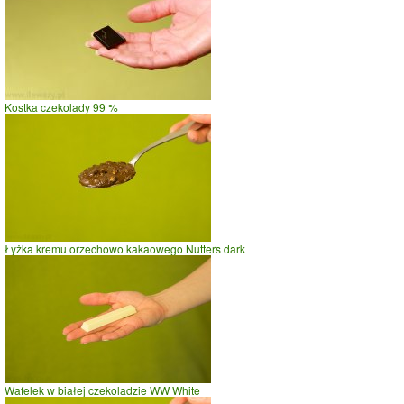
prasowanie
prowadzenie samochodu
0
50
100
czas w minutach
Kostka czekolady 99 %
Łyżka kremu orzechowo kakaowego Nutters dark
Wafelek w białej czekoladzie WW White