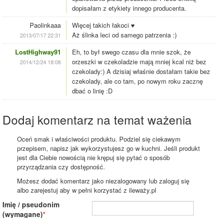
dopisałam z etykiety innego producenta.
Paolinkaaa
Więcej takich łakoci ♥
Aż ślinka leci od samego patrzenia :)
2013/07/17 22:31
LostHighway91
Eh, to był swego czasu dla mnie szok, że
orzeszki w czekoladzie mają mniej kcal niż bez
2014/12/24 18:08
czekolady:) A dzisiaj właśnie dostałam takie bez
czekolady, ale co tam, po nowym roku zacznę
dbać o linię :D
Dodaj komentarz na temat ważenia
Oceń smak i właściwości produktu. Podziel się ciekawym
przepisem, napisz jak wykorzystujesz go w kuchni. Jeśli produkt
jest dla Ciebie nowością nie krępuj się pytać o sposób
przyrządzania czy dostępność.
Możesz dodać komentarz jako niezalogowany lub zaloguj się
albo zarejestuj aby w pełni korzystać z ileważy.pl
Imię / pseudonim
(wymagane)