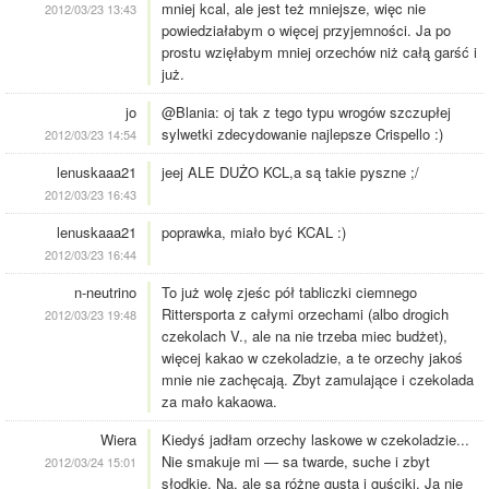
mniej kcal, ale jest też mniejsze, więc nie
2012/03/23 13:43
powiedziałabym o więcej przyjemności. Ja po
prostu wzięłabym mniej orzechów niż całą garść i
już.
jo
@Blania: oj tak z tego typu wrogów szczupłej
sylwetki zdecydowanie najlepsze Crispello :)
2012/03/23 14:54
lenuskaaa21
jeej ALE DUŻO KCL,a są takie pyszne ;/
2012/03/23 16:43
lenuskaaa21
poprawka, miało być KCAL :)
2012/03/23 16:44
n-neutrino
To już wolę zjeśc pół tabliczki ciemnego
Rittersporta z całymi orzechami (albo drogich
2012/03/23 19:48
czekolach V., ale na nie trzeba miec budżet),
więcej kakao w czekoladzie, a te orzechy jakoś
mnie nie zachęcają. Zbyt zamulające i czekolada
za mało kakaowa.
Wiera
Kiedyś jadłam orzechy laskowe w czekoladzie...
Nie smakuje mi — sa twarde, suche i zbyt
2012/03/24 15:01
słodkie. Na, ale są różne gusta i guściki. Ja nie