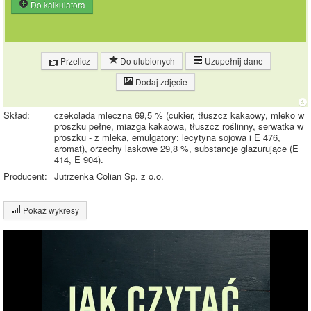
Do kalkulatora
Przelicz
Do ulubionych
Uzupełnij dane
Dodaj zdjęcie
Skład:
czekolada mleczna 69,5 % (cukier, tłuszcz kakaowy, mleko w
proszku pełne, miazga kakaowa, tłuszcz roślinny, serwatka w
proszku - z mleka, emulgatory: lecytyna sojowa i E 476,
aromat), orzechy laskowe 29,8 %, substancje glazurujące (E
414, E 904).
Producent:
Jutrzenka Colian Sp. z o.o.
Pokaż wykresy
Wykres składu produktu
Białko (9%)
Tłuszcz (44%)
8%
9%
Węglowodany
(39%)
Pozostałe (8%)
39%
44%