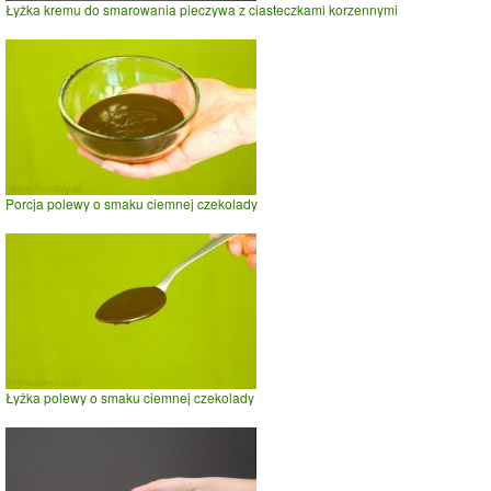
Łyżka kremu do smarowania pieczywa z ciasteczkami korzennymi
Porcja polewy o smaku ciemnej czekolady
Łyżka polewy o smaku ciemnej czekolady