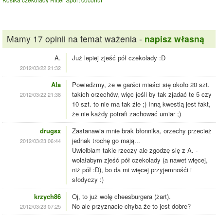
Mamy 17 opinii na temat ważenia -
napisz własną
A.
Już lepiej zjeść pół czekolady :D
2012/03/22 21:32
Ala
Powiedzmy, że w garści mieści się około 20 szt.
takich orzechów, więc jeśli by tak zjadać te 5 czy
2012/03/22 21:38
10 szt. to nie ma tak źle ;) Inną kwestią jest fakt,
że nie każdy potrafi zachować umiar ;)
drugsx
Zastanawia mnie brak błonnika, orzechy przecież
jednak trochę go mają...
2012/03/23 06:44
Uwielbiam takie rzeczy ale zgodzę się z A. -
wolałabym zjeść pół czekolady (a nawet więcej,
niż pół :D), bo da mi więcej przyjemnośći i
słodyczy :)
krzych86
Oj, to już wolę cheesburgera (żart).
No ale przyznacie chyba że to jest dobre?
2012/03/23 07:25