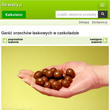
Kalkulator
Produkty
Zaloguj
Zarejestruj
Dziennik
Garść orzechów laskowych w czekoladzie
Przelicznik
poprzednie
następne
ważenie
ważenie
Porównywarka
Porady
Słownik
O stronie
Kontakt