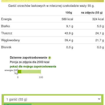
Garść orzechów laskowych w mlecznej czekoladzie waży 55 g.
100g
na zdjęciu (
55
g)
Energia
589 kcal
324 kcal
Białko
9,1 g
5,0 g
Tłuszcz
43,9 g
24,1 g
Węglowodany
39,4 g
21,7 g
Błonnik
0,0 g
0,0 g
Dzienne zapotrzebowanie
Porcja ze zdjęcia
dla 2000 kcal
pokaż dla mojego zapotrzebowania
energia (16
%)
0
100