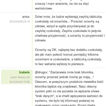
znoszę i mam wrażenie, że nie sa zbyt
wartościowe.
aniss
Dziwi mnie, że ludzie wybierają zwykłą tabliczkę
czekolady od orzechów... Przecież orzechy są
2012/03/28 23:19
zdrowe, wstyd w ogóle przyrównywać je do
zwykłej czekolady. Zwykła czekolada to jedynie
chwilowa przyjemność, a orzechy to przyjemność i
zdrowie.
Orzechy są OK, najlepiej bez dodatku czekolady,
ale jak mam polecić komuś pomiędzy kilkoma
orzechami w czekoladzie, a tabliczką czekolady,
to bez wahania wybiorę to pierwsze.
Izabela
@drugsx: "Zastanawia mnie brak błonnika,
orzechy przecież jednak trochę go mają…"
[autor ilewazy.pl]
Owszem, w powyższym produkcie niewielka ilość
2012/04/03 15:56
błonnika będzie się znajdować. Nasz obecny
system póki co nie pozwala na wpisanie słowa
"brak danych", a w chwili wpisywania wartości do
systemu, nie było tej informacji podanej na
opakowaniu przez producenta. Przed chwilą