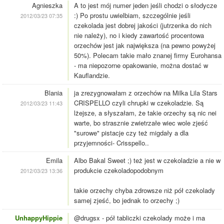
Agnieszka
A to jest mój numer jeden jeśli chodzi o słodycze
:) Po prostu uwielbiam, szczególnie jeśli
2012/03/23 07:35
czekolada jest dobrej jakości (jutrzenka do nich
nie należy), no i kiedy zawartość procentowa
orzechów jest jak największa (na pewno powyżej
50%). Polecam takie mało znanej firmy Eurohansa
- ma niepozorne opakowanie, można dostać w
Kauflandzie.
Blania
ja zrezygnowałam z orzechów na Milka Lila Stars
CRISPELLO czyli chrupki w czekoladzie. Są
2012/03/23 11:43
lżejsze, a słyszałam, że takie orzechy są nic nei
warte, bo strasznie zwietrzałe wiec wole zjeść
"surowe" pistacje czy też migdały a dla
przyjemności- Crisspello..
Emila
Albo Bakal Sweet ;) też jest w czekoladzie a nie w
produkcie czekoladopodobnym
2012/03/23 13:36
takie orzechy chyba zdrowsze niż pół czekolady
samej zjeść, bo jednak to orzechy ;)
UnhappyHippie
@drugsx - pół tabliczki czekolady może i ma