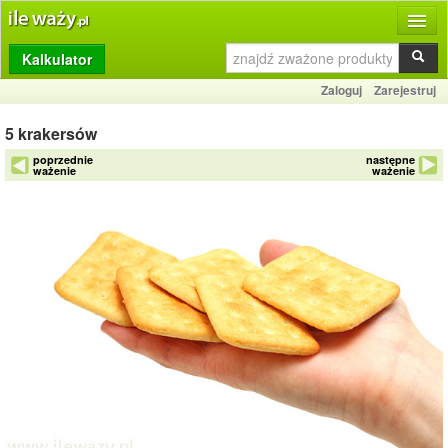
Kalkulator
Produkty
Zaloguj
Zarejestruj
Dziennik
5 krakersów
Przelicznik
poprzednie
następne
ważenie
ważenie
Porównywarka
Porady
Słownik
O stronie
Kontakt