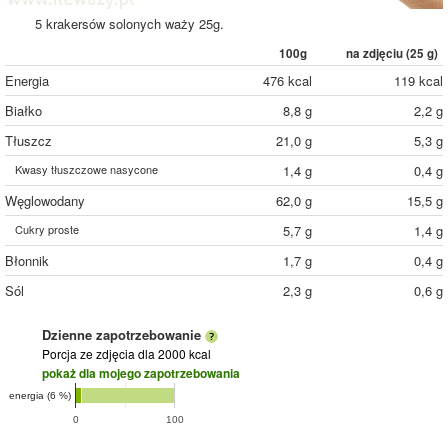
5 krakersów solonych waży 25g.
100g
na zdjęciu (
25
g)
Energia
476 kcal
119 kcal
Białko
8,8 g
2,2 g
Tłuszcz
21,0 g
5,3 g
Kwasy tłuszczowe nasycone
1,4 g
0,4 g
Węglowodany
62,0 g
15,5 g
Cukry proste
5,7 g
1,4 g
Błonnik
1,7 g
0,4 g
Sól
2,3 g
0,6 g
Dzienne zapotrzebowanie
Porcja ze zdjęcia
dla 2000 kcal
pokaż dla mojego zapotrzebowania
energia (6 %)
0
100