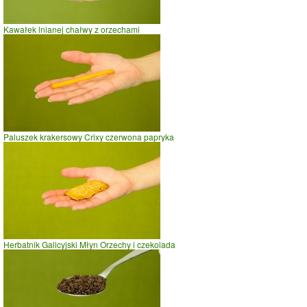
Kawałek lnianej chałwy z orzechami
Paluszek krakersowy Crixy czerwona papryka
Herbatnik Galicyjski Młyn Orzechy i czekolada