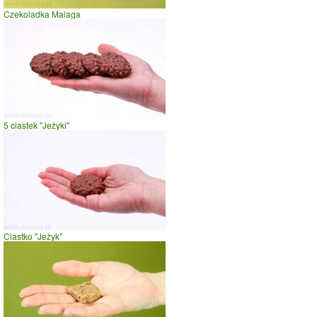
Czekoladka Malaga
szybki taniec,trucht
spacer
prasowanie
prowadzenie samochodu
0
10
20
czas w minutach
5 ciastek "Jeżyki"
Ciastko "Jeżyk"