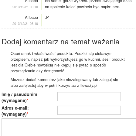
Alibaba
Na samej górze wykresu przedstawiającego czas
na spalenie kalori powinein byc napis: sex.
2013/12/21 03:10
Alibaba
:P
2013/12/21 03:10
Dodaj komentarz na temat ważenia
Oceń smak i właściwości produktu. Podziel się ciekawym
przepisem, napisz jak wykorzystujesz go w kuchni. Jeśli produkt
jest dla Ciebie nowością nie krępuj się pytać o sposób
przyrządzania czy dostępność.
Możesz dodać komentarz jako niezalogowany lub zaloguj się
albo zarejestuj aby w pełni korzystać z ileważy.pl
Imię / pseudonim
(wymagane)
Adres e-mail:
(wymagany)