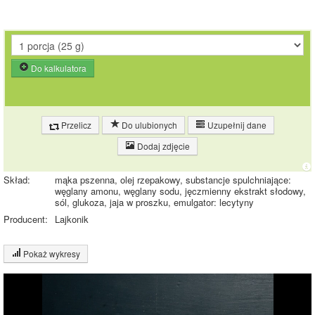
Do kalkulatora
Przelicz
Do ulubionych
Uzupełnij dane
Dodaj zdjęcie
Skład:
mąka pszenna, olej rzepakowy, substancje spulchniające:
węglany amonu, węglany sodu, jęczmienny ekstrakt słodowy,
sól, glukoza, jaja w proszku, emulgator: lecytyny
Producent:
Lajkonik
Pokaż wykresy
Wykres składu produktu
Białko (9%)
Tłuszcz (21%)
9%