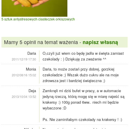
5 sztuk antystresowych ciasteczek orkiszowych
Mamy 5 opinii na temat ważenia -
napisz własną
Daria
O,czyli już wiem co będę jadła w święta zamiast
czekolady : ) Dziękuję za zważenie ^^
2011/12/19 17:30
Monia
Daria, to może zostań przy dobrej, gorzkiej
czekoladzie ;) Wszak dużo cukru ale na moje
2012/08/16 15:02
zdrowsza jest i bardziej świąteczna ;)
Deja
Zamknęli mi dziś bufet w pracy, a w automacie
jedyną rzeczą, którą mogę się w miarę najeść są
2013/10/04 13:52
krakersy :) 100g ponad 6ww.. niech mi będzie
wybaczone :D
Ps. Nie zaminiłabym czekolady na krakersy ! :)