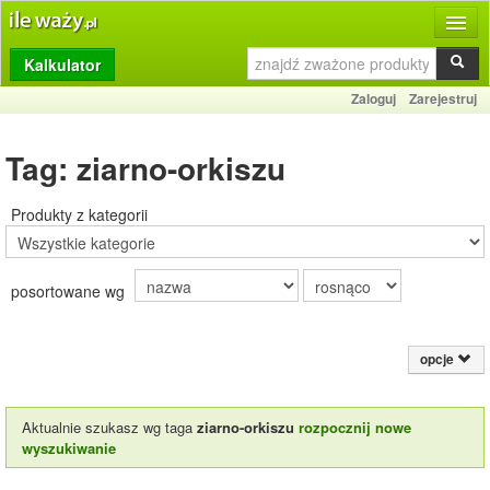
Kalkulator
Produkty
Zaloguj
Zarejestruj
Dziennik
Tag: ziarno-orkiszu
Przelicznik
Porównywarka
Produkty z kategorii
Porady
posortowane wg
Słownik
O stronie
opcje
Kontakt
Aktualnie szukasz wg taga
ziarno-orkiszu
rozpocznij nowe
wyszukiwanie