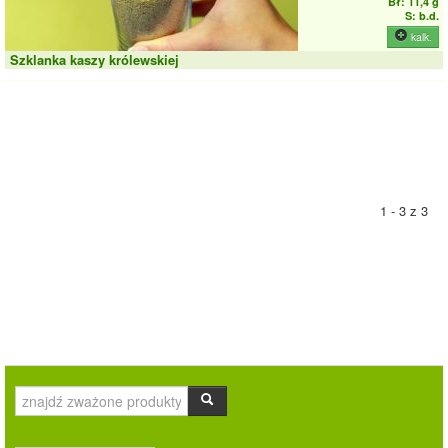
Bł: 11,4 g
S: b.d.
kalk.
Szklanka kaszy królewskiej
1 - 3 z 3