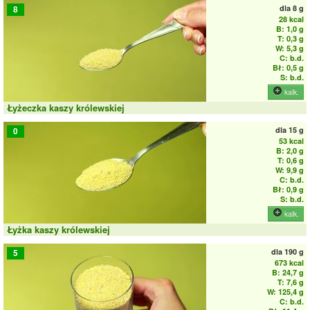
dla
8 g
8
28 kcal
B: 1,0 g
T: 0,3 g
W: 5,3 g
C: b.d.
Bł: 0,5 g
S: b.d.
kalk.
Łyżeczka kaszy królewskiej
dla
15 g
0
53 kcal
B: 2,0 g
T: 0,6 g
W: 9,9 g
C: b.d.
Bł: 0,9 g
S: b.d.
kalk.
Łyżka kaszy królewskiej
dla
190 g
5
673 kcal
B: 24,7 g
T: 7,6 g
W: 125,4 g
C: b.d.