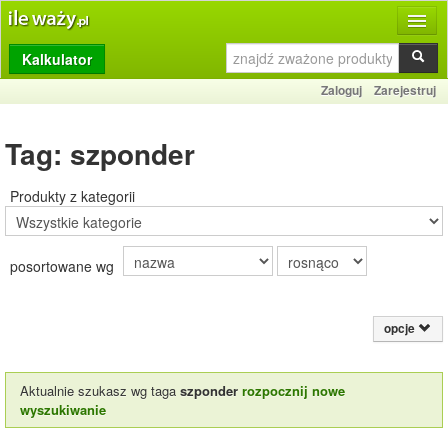
Kalkulator
Produkty
Zaloguj
Zarejestruj
Dziennik
Tag: szponder
Przelicznik
Porównywarka
Produkty z kategorii
Porady
posortowane wg
Słownik
O stronie
opcje
Kontakt
Aktualnie szukasz wg taga
szponder
rozpocznij nowe
wyszukiwanie