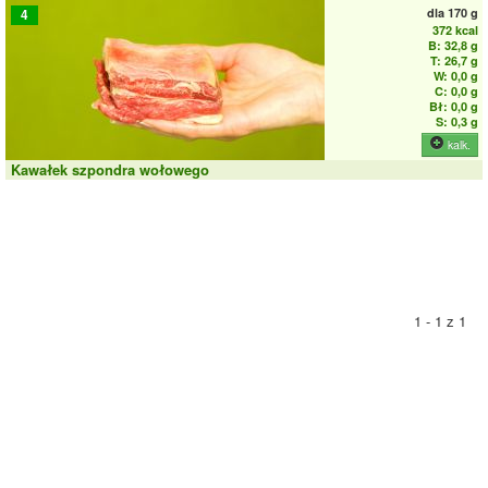
dla
170 g
4
372 kcal
B: 32,8 g
T: 26,7 g
W: 0,0 g
C: 0,0 g
Bł: 0,0 g
S: 0,3 g
kalk.
Kawałek szpondra wołowego
1 - 1 z 1