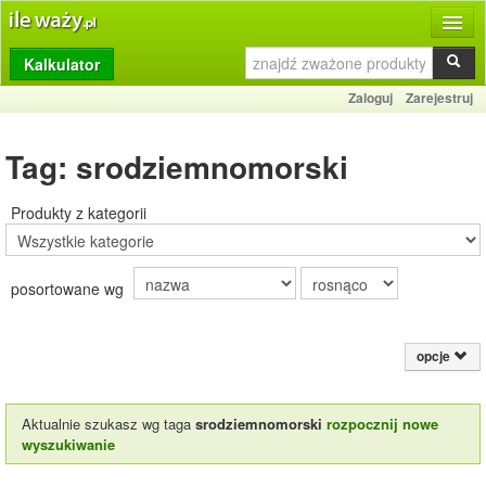
Kalkulator
Produkty
Zaloguj
Zarejestruj
Dziennik
Tag: srodziemnomorski
Przelicznik
Porównywarka
Produkty z kategorii
Porady
posortowane wg
Słownik
O stronie
opcje
Kontakt
Aktualnie szukasz wg taga
srodziemnomorski
rozpocznij nowe
wyszukiwanie