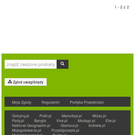
1 - 2 z 2
Zgłoś uwagi/błędy
Moje Zgody
Regulamin
Polityka Prywatności
Gotujmy.pl
Polki.pl
Mamotoja.pl
Wizaz.pl
Party.pl
Bangla
Viva.pl
Modago.pl
Elle.pl
National-Geographic.pl
Glamour.pl
Kobieta.pl
Mojegotowanie.pl
Przyslijprzepis.pl
Mojpieknyogrod.pl
Burda.pl