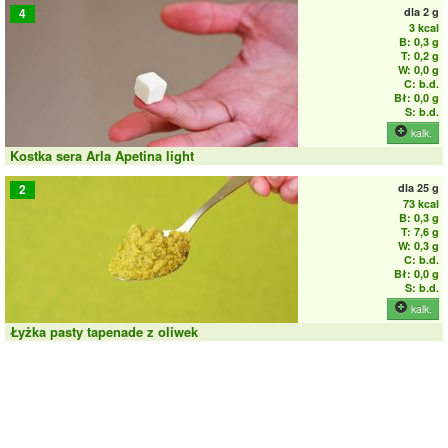
dla
2 g
4
3 kcal
B: 0,3 g
T: 0,2 g
W: 0,0 g
C: b.d.
Bł: 0,0 g
S: b.d.
kalk.
Kostka sera Arla Apetina light
dla
25 g
2
73 kcal
B: 0,3 g
T: 7,6 g
W: 0,3 g
C: b.d.
Bł: 0,0 g
S: b.d.
kalk.
Łyżka pasty tapenade z oliwek