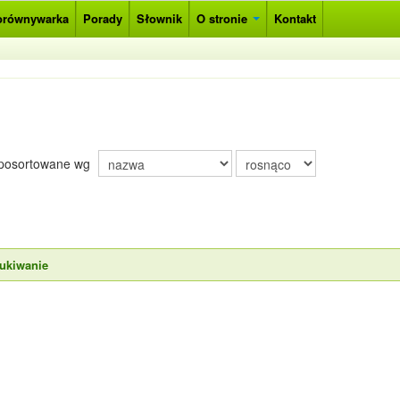
orównywarka
Porady
Słownik
O stronie
Kontakt
posortowane wg
ukiwanie