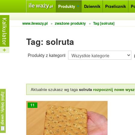
Produkty
Dziennik
Przelicznik
P
www.ilewazy.pl
»
zważone produkty
»
Tag [solruta]
Tag: solruta
Produkty z kategorii
Aktualnie szukasz wg taga
solruta
rozpocznij nowe wysz
11