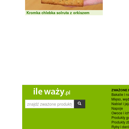
Kromka chlebka solruta z orkiszem
ZWAŻONE 
Bakalie i n
Mięso, węd
Nabiał i jaj
Napoje
Owoce i ic
Produkty g
Produkty 
Ryby i dan