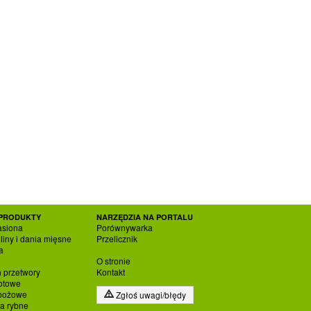
PRODUKTY
NARZĘDZIA NA PORTALU
asiona
Porównywarka
liny i dania mięsne
Przelicznik
a
O stronie
h przetwory
Kontakt
otowe
zbożowe
Zgłoś uwagi/błędy
ia rybne