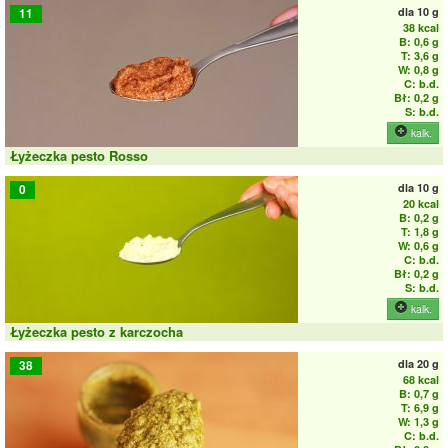
dla
10 g
11
38 kcal
B: 0,6 g
T: 3,6 g
W: 0,8 g
C: b.d.
Bł: 0,2 g
S: b.d.
kalk.
Łyżeczka pesto Rosso
dla
10 g
0
20 kcal
B: 0,2 g
T: 1,8 g
W: 0,6 g
C: b.d.
Bł: 0,2 g
S: b.d.
kalk.
Łyżeczka pesto z karczocha
dla
20 g
38
68 kcal
B: 0,7 g
T: 6,9 g
W: 1,3 g
C: b.d.