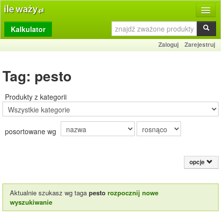
Kalkulator
Produkty
Zaloguj
Zarejestruj
Dziennik
Tag: pesto
Przelicznik
Porównywarka
Produkty z kategorii
Porady
posortowane wg
Słownik
O stronie
opcje
Kontakt
Aktualnie szukasz wg taga
pesto
rozpocznij nowe
wyszukiwanie