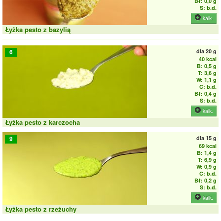
Bł: 0,0 g
S: b.d.
kalk.
Łyżka pesto z bazylią
dla
20 g
6
40 kcal
B: 0,5 g
T: 3,6 g
W: 1,1 g
C: b.d.
Bł: 0,4 g
S: b.d.
kalk.
Łyżka pesto z karczocha
dla
15 g
9
69 kcal
B: 1,4 g
T: 6,9 g
W: 0,9 g
C: b.d.
Bł: 0,2 g
S: b.d.
kalk.
Łyżka pesto z rzeżuchy