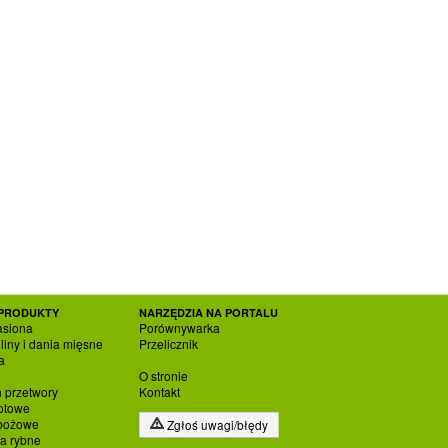
PRODUKTY
NARZĘDZIA NA PORTALU
asiona
Porównywarka
liny i dania mięsne
Przelicznik
a
O stronie
h przetwory
Kontakt
otowe
zbożowe
Zgłoś uwagi/błędy
ia rybne