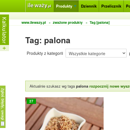
Produkty
Dziennik
Przelicznik
P
www.ilewazy.pl
»
zważone produkty
»
Tag [palona]
Tag: palona
Produkty z kategorii
Aktualnie szukasz wg taga
palona
rozpocznij nowe wysz
27