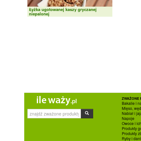
Łyżka ugotowanej kaszy gryczanej
niepalonej
ZWAŻONE 
Bakalie i n
Mięso, węd
Nabiał i jaj
Napoje
Owoce i ic
Produkty g
Produkty 
Ryby i dan