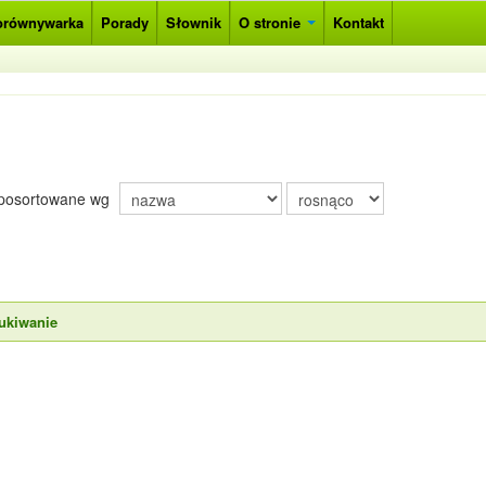
orównywarka
Porady
Słownik
O stronie
Kontakt
posortowane wg
ukiwanie