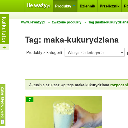
Produkty
Dziennik
Przelicznik
P
www.ilewazy.pl
»
zważone produkty
»
Tag [maka-kukurydziana
Tag: maka-kukurydziana
Produkty z kategorii
Aktualnie szukasz wg taga
maka-kukurydziana
rozpoczn
7