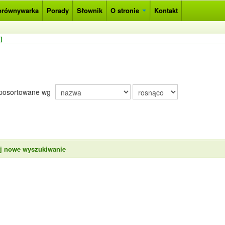
orównywarka
Porady
Słownik
O stronie
Kontakt
]
posortowane wg
ij nowe wyszukiwanie