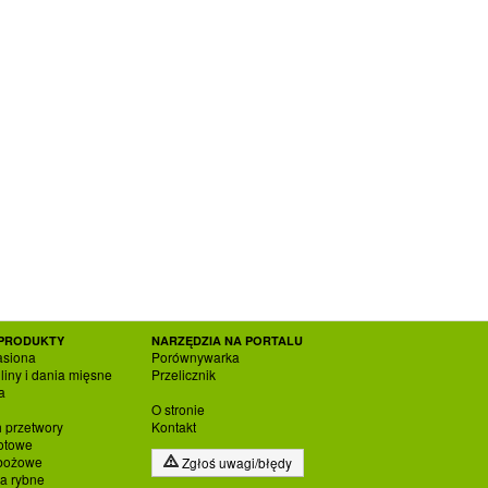
PRODUKTY
NARZĘDZIA NA PORTALU
asiona
Porównywarka
liny i dania mięsne
Przelicznik
a
O stronie
h przetwory
Kontakt
otowe
zbożowe
Zgłoś uwagi/błędy
ia rybne