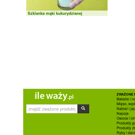
Szklanka mąki kukurydzianej
ZWAŻONE 
Bakalie i n
Mięso, węd
Nabiał i jaj
Napoje
Owoce i ic
Produkty g
Produkty 
Ryby i dan