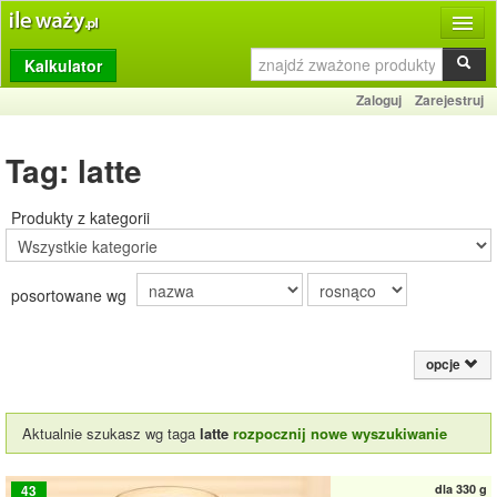
Kalkulator
Produkty
Zaloguj
Zarejestruj
Dziennik
Tag: latte
Przelicznik
Porównywarka
Produkty z kategorii
Porady
posortowane wg
Słownik
O stronie
opcje
Kontakt
Aktualnie szukasz wg taga
latte
rozpocznij nowe wyszukiwanie
dla
330 g
43