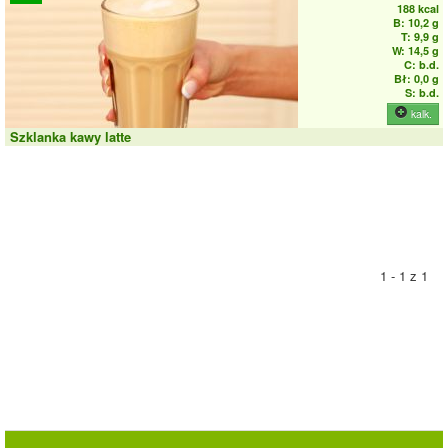
188 kcal
B: 10,2 g
T: 9,9 g
W: 14,5 g
C: b.d.
Bł: 0,0 g
S: b.d.
kalk.
Szklanka kawy latte
1 - 1 z 1