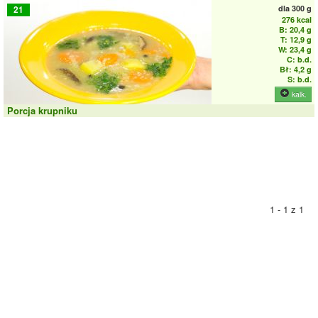
dla
300 g
21
276 kcal
B: 20,4 g
T: 12,9 g
W: 23,4 g
C: b.d.
Bł: 4,2 g
S: b.d.
kalk.
Porcja krupniku
1 - 1 z 1