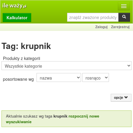
Kalkulator
Produkty
Zaloguj
Zarejestruj
Dziennik
Tag: krupnik
Przelicznik
Porównywarka
Produkty z kategorii
Porady
posortowane wg
Słownik
O stronie
opcje
Kontakt
Aktualnie szukasz wg taga
krupnik
rozpocznij nowe
wyszukiwanie