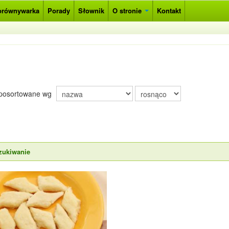
orównywarka
Porady
Słownik
O stronie
Kontakt
posortowane wg
zukiwanie