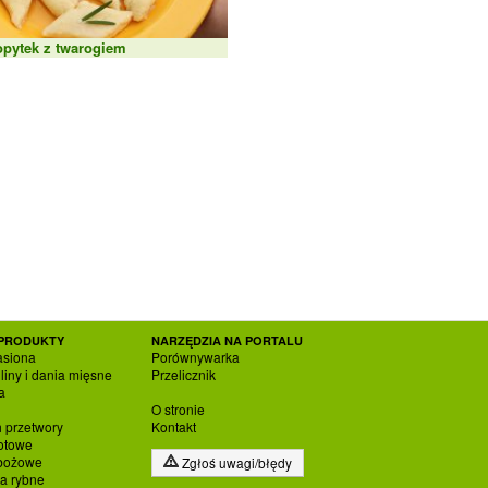
opytek z twarogiem
PRODUKTY
NARZĘDZIA NA PORTALU
asiona
Porównywarka
liny i dania mięsne
Przelicznik
a
O stronie
h przetwory
Kontakt
otowe
zbożowe
Zgłoś uwagi/błędy
ia rybne