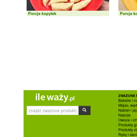
Porcja kopytek
Porcja k
ZWAŻONE 
Bakalie i n
Mięso, węd
Nabiał i jaj
Napoje
Owoce i ic
Produkty g
Produkty 
Ryby i dan