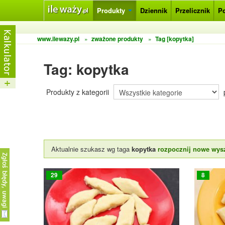
Produkty
Dziennik
Przelicznik
P
www.ilewazy.pl
»
zważone produkty
»
Tag [kopytka]
Tag: kopytka
Produkty z kategorii
Aktualnie szukasz wg taga
kopytka
rozpocznij nowe wys
29
8