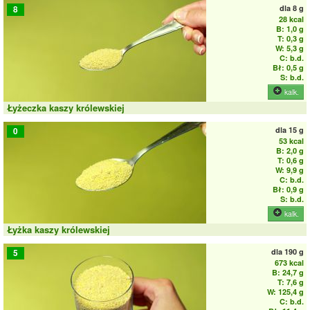
dla
8 g
8
28 kcal
B: 1,0 g
T: 0,3 g
W: 5,3 g
C: b.d.
Bł: 0,5 g
S: b.d.
kalk.
Łyżeczka kaszy królewskiej
dla
15 g
0
53 kcal
B: 2,0 g
T: 0,6 g
W: 9,9 g
C: b.d.
Bł: 0,9 g
S: b.d.
kalk.
Łyżka kaszy królewskiej
dla
190 g
5
673 kcal
B: 24,7 g
T: 7,6 g
W: 125,4 g
C: b.d.