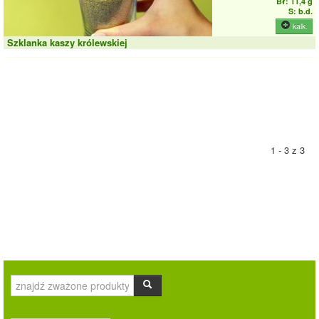
Bł: 11,4 g
S: b.d.
kalk.
Szklanka kaszy królewskiej
1 - 3 z 3