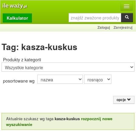
Kalkulator
Produkty
Zaloguj
Zarejestruj
Dziennik
Tag: kasza-kuskus
Przelicznik
Porównywarka
Produkty z kategorii
Porady
posortowane wg
Słownik
O stronie
opcje
Kontakt
Aktualnie szukasz wg taga
kasza-kuskus
rozpocznij nowe
wyszukiwanie