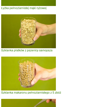
Łyżka pełnoziarnistej mąki ryżowej
Szklanka płatków z pszenicy samopsza
Szklanka makaronu pełnoziarnistego z 5 zbóż