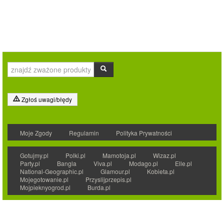
Zgłoś uwagi/błędy
Moje Zgody
Regulamin
Polityka Prywatności
Gotujmy.pl
Polki.pl
Mamotoja.pl
Wizaz.pl
Party.pl
Bangla
Viva.pl
Modago.pl
Elle.pl
National-Geographic.pl
Glamour.pl
Kobieta.pl
Mojegotowanie.pl
Przyslijprzepis.pl
Mojpieknyogrod.pl
Burda.pl