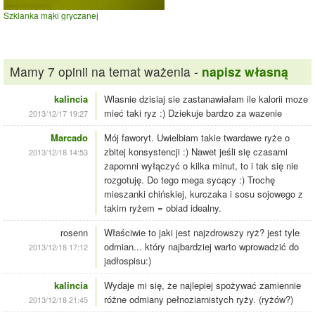
Szklanka mąki gryczanej
Mamy 7 opinii na temat ważenia -
napisz własną
kalincia
Wlasnie dzisiaj sie zastanawiałam ile kalorii moze
mieć taki ryz :) Dziekuje bardzo za wazenie
2013/12/17 19:27
Marcado
Mój faworyt. Uwielbiam takie twardawe ryże o
zbitej konsystencji :) Nawet jeśli się czasami
2013/12/18 14:53
zapomni wyłączyć o kilka minut, to i tak się nie
rozgotuję. Do tego mega sycący :) Trochę
mieszanki chińskiej, kurczaka i sosu sojowego z
takim ryżem = obiad idealny.
rosenn
Właściwie to jaki jest najzdrowszy ryż? jest tyle
odmian... który najbardziej warto wprowadzić do
2013/12/18 17:12
jadłospisu:)
kalincia
Wydaje mi się, że najlepiej spożywać zamiennie
różne odmiany pełnoziarnistych ryży. (ryżów?)
2013/12/18 21:45