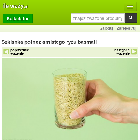
Kalkulator
Produkty
Zaloguj
Zarejestruj
Dziennik
Szklanka pełnoziarnistego ryżu basmati
Przelicznik
poprzednie
następne
ważenie
ważenie
Porównywarka
Porady
Słownik
O stronie
Kontakt