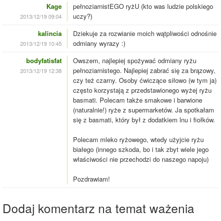
Kage
pełnoziarnistEGO ryżU (kto was ludzie polskiego
uczy?)
2013/12/19 09:04
kalincia
Dziekuje za rozwianie moich wątpliwości odnośnie
odmiany wyrazy :)
2013/12/19 10:45
bodyfatisfat
Owszem, najlepiej spożywać odmiany ryżu
pełnoziarnistego. Najlepiej zabrać się za brązowy,
2013/12/19 12:38
czy też czarny. Osoby ćwiczące siłowo (w tym ja)
często korzystają z przedstawionego wyżej ryżu
basmati. Polecam także smakowe i barwione
(naturalnie!) ryże z supermarketów. Ja spotkałam
się z basmati, który był z dodatkiem lnu i fiołków.
Polecam mleko ryżowego, wtedy użyjcie ryżu
białego (innego szkoda, bo i tak zbyt wiele jego
właściwości nie przechodzi do naszego napoju)
Pozdrawiam!
Dodaj komentarz na temat ważenia