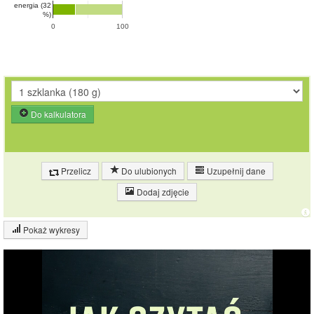
energia (32
%)
0
100
Do kalkulatora
Przelicz
Do ulubionych
Uzupełnij dane
Dodaj zdjęcie
Pokaż wykresy
Wykres składu produktu
Białko (9%)
Tłuszcz (3%)
9%
16%
Węglowodany
(72%)
Pozostałe (16%)