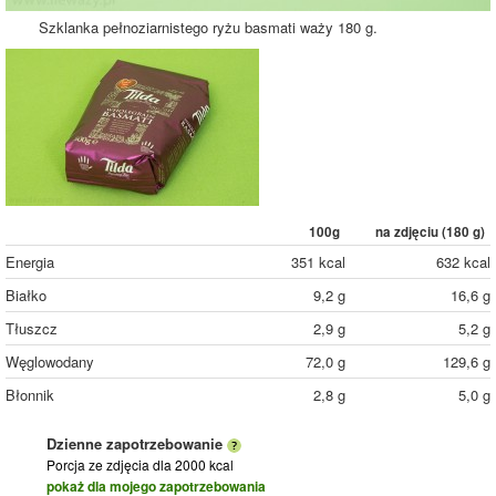
Szklanka pełnoziarnistego ryżu basmati waży 180 g.
100g
na zdjęciu (
180
g)
Energia
351 kcal
632 kcal
Białko
9,2 g
16,6 g
Tłuszcz
2,9 g
5,2 g
Węglowodany
72,0 g
129,6 g
Błonnik
2,8 g
5,0 g
Dzienne zapotrzebowanie
Porcja ze zdjęcia
dla 2000 kcal
pokaż dla mojego zapotrzebowania