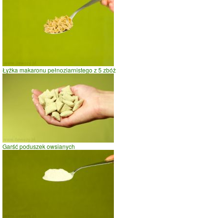
spacer
prasowanie
prowadzenie samochodu
0
100
200
czas w minutach
Łyżka makaronu pełnoziarnistego z 5 zbóż
Garść poduszek owsianych