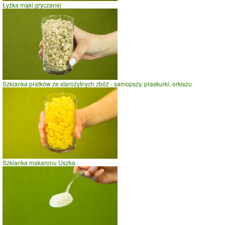
Łyżka mąki gryczanej
Szklanka płatków ze starożytnych zbóż - samopszy, płaskurki, orkiszu
Szklanka makaronu Uszka