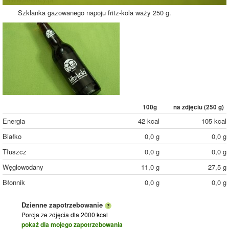
Szklanka gazowanego napoju fritz-kola waży 250 g.
100g
na zdjęciu (
250
g)
Energia
42 kcal
105 kcal
Białko
0,0 g
0,0 g
Tłuszcz
0,0 g
0,0 g
Węglowodany
11,0 g
27,5 g
Błonnik
0,0 g
0,0 g
Dzienne zapotrzebowanie
Porcja ze zdjęcia
dla 2000 kcal
pokaż dla mojego zapotrzebowania