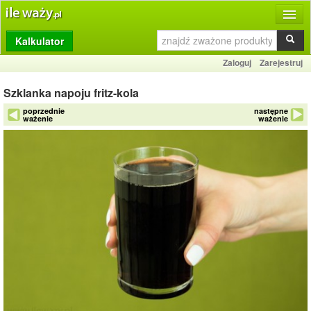
Kalkulator
Produkty
Zaloguj
Zarejestruj
Dziennik
Szklanka napoju fritz-kola
Przelicznik
poprzednie
następne
ważenie
ważenie
Porównywarka
Porady
Słownik
O stronie
Kontakt