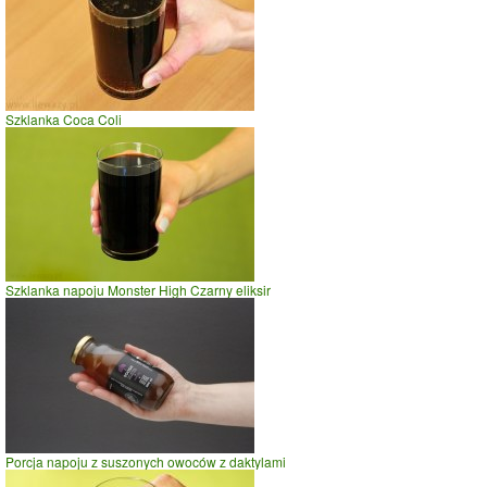
Porcja napoju fritz-kola
Czas potrzebny na spalenie porcji ze zdjęcia
dla osoby o
wadze
70
kg -
zobacz dla swojej wagi
jazda na rowerze
Szklanka Coca Coli
szybki taniec,trucht
spacer
prasowanie
prowadzenie samochodu
0
10
20
czas w minutach
Szklanka napoju Monster High Czarny eliksir
Porcja napoju z suszonych owoców z daktylami