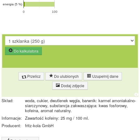
energia (5 %)
0
100
Do kalkulatora
Przelicz
Do ulubionych
Uzupełnij dane
Dodaj zdjęcie
Skład:
woda, cukier, dwutlenek węgla, barwnik: karmel amoniakalno-
siarczynowy, substancja zakwaszająca: kwas fosforowy,
kofeina, aromat naturalny.
Informacje:
Zawartość kofeiny: 25 mg / 100 ml.
Producent:
fritz-kola GmbH