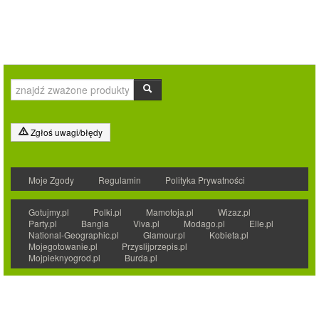
Zgłoś uwagi/błędy
Moje Zgody
Regulamin
Polityka Prywatności
Gotujmy.pl
Polki.pl
Mamotoja.pl
Wizaz.pl
Party.pl
Bangla
Viva.pl
Modago.pl
Elle.pl
National-Geographic.pl
Glamour.pl
Kobieta.pl
Mojegotowanie.pl
Przyslijprzepis.pl
Mojpieknyogrod.pl
Burda.pl