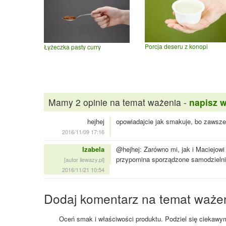
Porcja deseru z konopi
Łyżeczka pasty curry
Mamy 2 opinie na temat ważenia -
napisz 
hejhej
opowiadajcie jak smakuje, bo zawsze
2016/11/09 17:16
Izabela
@hejhej: Zarówno mi, jak i Maciejow
przypomina sporządzone samodzieln
[autor ilewazy.pl]
2016/11/21 10:54
Dodaj komentarz na temat waże
Oceń smak i właściwości produktu. Podziel się ciekawym 