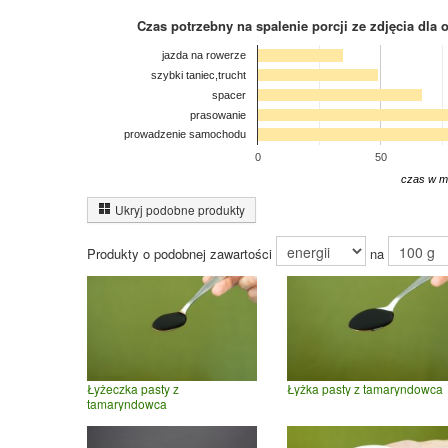
Czas potrzebny na spalenie porcji ze zdjęcia
dla 
jazda na rowerze
szybki taniec,trucht
spacer
prasowanie
prowadzenie samochodu
0
50
czas w m
Ukryj podobne produkty
Produkty o podobnej zawartości
na
Łyżeczka pasty z
Łyżka pasty z tamaryndowca
tamaryndowca