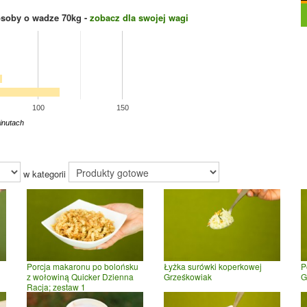
osoby o wadze
70
kg -
zobacz dla swojej wagi
100
150
inutach
w kategorii
Porcja makaronu po bolońsku
Łyżka surówki koperkowej
P
z wołowiną Quicker Dzienna
Grześkowiak
G
Racja; zestaw 1