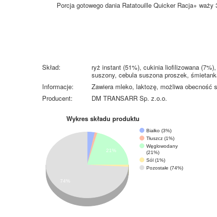
Porcja gotowego dania Ratatouille Quicker Racja+ waży 
Skład:
ryż instant (51%), cukinia liofilizowana (7
suszony, cebula suszona proszek, śmietanka 
Informacje:
Zawiera mleko, laktozę, możliwa obecność s
Producent:
DM TRANSARR Sp. z.o.o.
Wykres składu produktu
Białko (3%)
Tłuszcz (1%)
Węglowodany
21%
(21%)
Sól (1%)
Pozostałe (74%)
74%