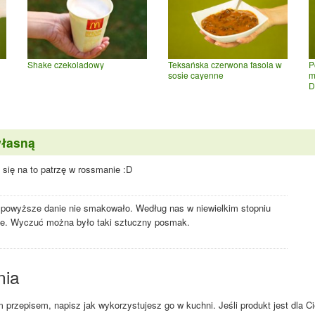
Shake czekoladowy
Teksańska czerwona fasola w
P
sosie cayenne
m
D
własną
 się na to patrzę w rossmanie :D
i powyższe danie nie smakowało. Według nas w niewielkim stopniu
ie. Wyczuć można było taki sztuczny posmak.
nia
przepisem, napisz jak wykorzystujesz go w kuchni. Jeśli produkt jest dla Ci