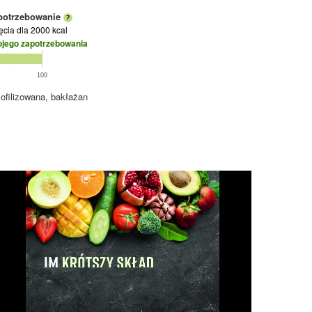
potrzebowanie
jęcia
dla 2000 kcal
ojego zapotrzebowania
100
iofilizowana, bakłażan