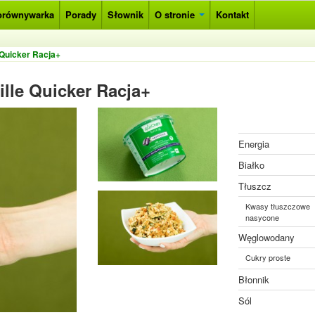
orównywarka
Porady
Słownik
O stronie
Kontakt
 Quicker Racja+
lle Quicker Racja+
Energia
Białko
Tłuszcz
Kwasy tłuszczowe
nasycone
Węglowodany
Cukry proste
Błonnik
Sól