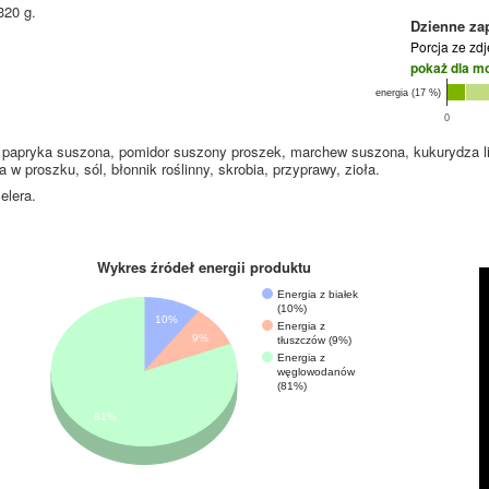
320 g.
Dzienne za
Porcja ze zd
pokaż dla m
energia (17 %)
0
%), papryka suszona, pomidor suszony proszek, marchew suszona, kukurydza l
w proszku, sól, błonnik roślinny, skrobia, przyprawy, zioła.
elera.
Wykres źródeł energii produktu
Energia z białek
(10%)
10%
Energia z
9%
tłuszczów (9%)
Energia z
węglowodanów
(81%)
81%