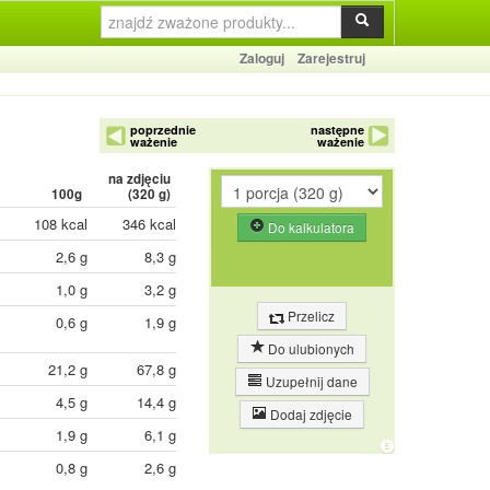
Zaloguj
Zarejestruj
poprzednie
następne
ważenie
ważenie
na zdjęciu
100g
(
320
g)
108 kcal
346 kcal
Do kalkulatora
2,6 g
8,3 g
1,0 g
3,2 g
Przelicz
0,6 g
1,9 g
Do ulubionych
21,2 g
67,8 g
Uzupełnij dane
4,5 g
14,4 g
Dodaj zdjęcie
1,9 g
6,1 g
0,8 g
2,6 g