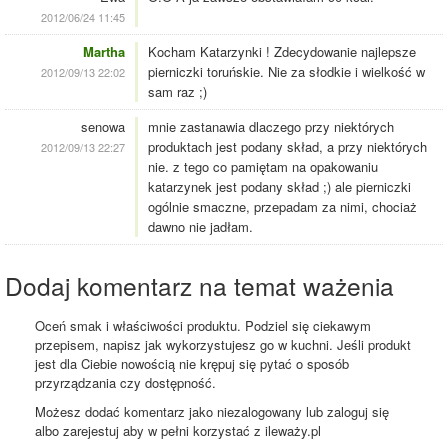
2012/06/24 11:45
Martha
Kocham Katarzynki ! Zdecydowanie najlepsze
pierniczki toruńskie. Nie za słodkie i wielkość w
2012/09/13 22:02
sam raz ;)
senowa
mnie zastanawia dlaczego przy niektórych
produktach jest podany skład, a przy niektórych
2012/09/13 22:27
nie. z tego co pamiętam na opakowaniu
katarzynek jest podany skład ;) ale pierniczki
ogólnie smaczne, przepadam za nimi, chociaż
dawno nie jadłam.
Dodaj komentarz na temat ważenia
Oceń smak i właściwości produktu. Podziel się ciekawym
przepisem, napisz jak wykorzystujesz go w kuchni. Jeśli produkt
jest dla Ciebie nowością nie krępuj się pytać o sposób
przyrządzania czy dostępność.
Możesz dodać komentarz jako niezalogowany lub zaloguj się
albo zarejestuj aby w pełni korzystać z ileważy.pl