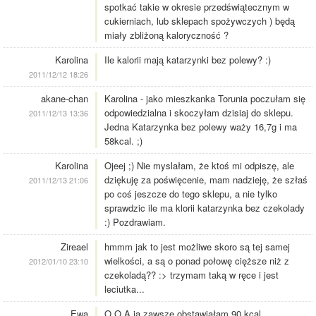
spotkać takie w okresie przedświątecznym w
cukierniach, lub sklepach spożywczych ) będą
miały zbliżoną kaloryczność ?
Karolina
Ile kalorii mają katarzynki bez polewy? :)
2011/12/12 18:26
akane-chan
Karolina - jako mieszkanka Torunia poczułam się
odpowiedzialna i skoczyłam dzisiaj do sklepu.
2011/12/13 13:36
Jedna Katarzynka bez polewy waży 16,7g i ma
58kcal. ;)
Karolina
Ojeej ;) Nie myslałam, że ktoś mi odpiszę, ale
dziękuję za poświęcenie, mam nadzieję, że szłaś
2011/12/13 21:06
po coś jeszcze do tego sklepu, a nie tylko
sprawdzic ile ma klorii katarzynka bez czekolady
:) Pozdrawiam.
Zireael
hmmm jak to jest możliwe skoro są tej samej
wielkości, a są o ponad połowę cięższe niż z
2012/01/10 23:10
czekoladą?? :> trzymam taką w ręce i jest
leciutka...
Ewa
O.O A ja zawsze obstawiałam 90 kcal.