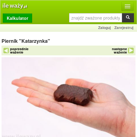
Kalkulator
Produkty
Zaloguj
Zarejestruj
Dziennik
Piernik "Katarzynka"
Przelicznik
poprzednie
następne
ważenie
ważenie
Porównywarka
Porady
Słownik
O stronie
Kontakt