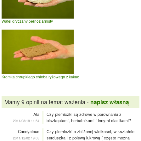
Wafel gryczany pełnoziarnisty
Kromka chrupkiego chleba ryżowego z kakao
Mamy 9 opinii na temat ważenia -
napisz własną
Ala
Czy pierniczki są zdrowe w porównaniu z
biszkoptami, herbatnikami i innymi ciastkami?
2011/08/19 11:54
Candycloud
Czy pierniczki o zbliżonej wielkości, w kształcie
serduszka i z polewą lukrową ( często można
2011/12/02 19:03