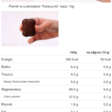
Piernik w czekoladzie "Katarzynki" waży 10g.
100g
na zdjęciu (
10
g)
Energia
393 kcal
39 kcal
Białko
6,4 g
0,6 g
Tłuszcz
9,3 g
0,9 g
Kwasy tłuszczowe nasycone
5,6 g
0,6 g
Węglowodany
69,0 g
6,9 g
Cukry proste
37,0 g
3,7 g
Błonnik
1,8 g
0,2 g
Sól
0,1 g
0,0 g