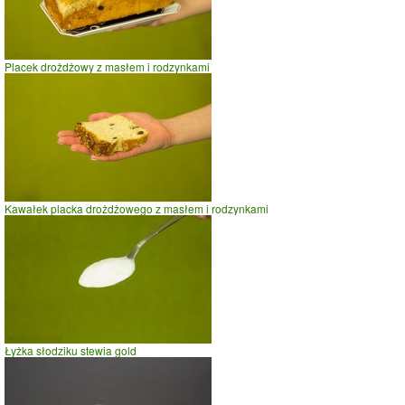
Placek drożdżowy z masłem i rodzynkami
Kawałek placka drożdżowego z masłem i rodzynkami
Łyżka słodziku stewia gold