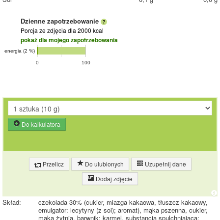
Dzienne zapotrzebowanie
Porcja ze zdjęcia
dla 2000 kcal
pokaż dla mojego zapotrzebowania
energia (2 %)
0
100
Do kalkulatora
Przelicz
Do ulubionych
Uzupełnij dane
Dodaj zdjęcie
Skład:
czekolada 30% (cukier, miazga kakaowa, tłuszcz kakaowy,
emulgator: lecytyny (z soi); aromat), mąka pszenna, cukier,
mąka żytnia, barwnik: karmel, substancja spulchniająca: