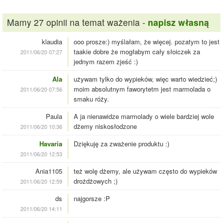
Mamy 27 opinii na temat ważenia -
napisz własną
klaudia
ooo prosze:) myślałam, że więcej. pozatym to jest
taakie dobre że mogłabym cały słoiczek za
2011/06/20 07:27
jednym razem zjeść :)
Ala
używam tylko do wypieków, więc warto wiedzieć;)
moim absolutnym faworytetm jest marmolada o
2011/06/20 07:56
smaku róży.
Paula
A ja nienawidze marmolady o wiele bardziej wole
dżemy niskosłodzone
2011/06/20 10:36
Havaria
Dziękuję za zważenie produktu :)
2011/06/20 12:53
Ania1105
też wolę dżemy, ale używam często do wypieków
drożdżowych ;)
2011/06/20 12:59
ds
najgorsze :P
2011/06/20 14:11