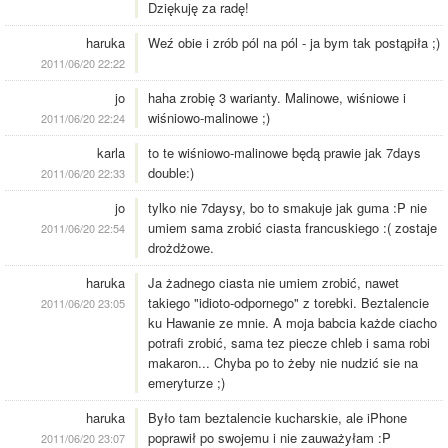
Dziękuję za radę!
haruka
Weź obie i zrób pól na pól - ja bym tak postąpiła ;)
2011/06/20 22:22
jo
haha zrobię 3 warianty. Malinowe, wiśniowe i
wiśniowo-malinowe ;)
2011/06/20 22:24
karla
to te wiśniowo-malinowe będą prawie jak 7days
double:)
2011/06/20 22:33
jo
tylko nie 7daysy, bo to smakuje jak guma :P nie
umiem sama zrobić ciasta francuskiego :( zostaje
2011/06/20 22:54
drożdżowe.
haruka
Ja żadnego ciasta nie umiem zrobić, nawet
takiego "idioto-odpornego" z torebki. Beztalencie
2011/06/20 23:05
ku Hawanie ze mnie. A moja babcia każde ciacho
potrafi zrobić, sama tez piecze chleb i sama robi
makaron... Chyba po to żeby nie nudzić sie na
emeryturze ;)
haruka
Było tam beztalencie kucharskie, ale iPhone
poprawił po swojemu i nie zauważyłam :P
2011/06/20 23:07