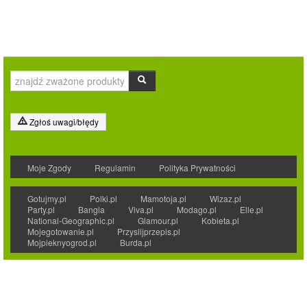
Zgłoś uwagi/błędy
Moje Zgody
Regulamin
Polityka Prywatności
Gotujmy.pl
Polki.pl
Mamotoja.pl
Wizaz.pl
Party.pl
Bangla
Viva.pl
Modago.pl
Elle.pl
National-Geographic.pl
Glamour.pl
Kobieta.pl
Mojegotowanie.pl
Przyslijprzepis.pl
Mojpieknyogrod.pl
Burda.pl