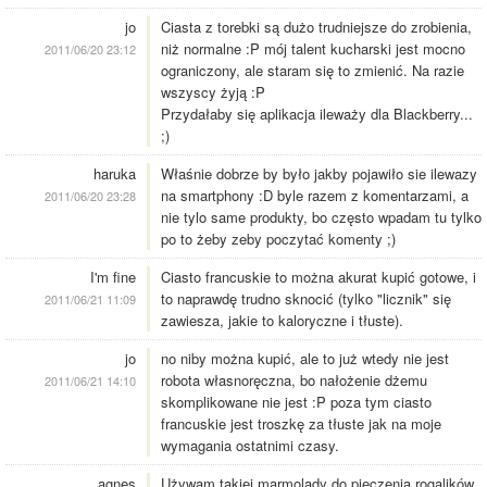
jo
Ciasta z torebki są dużo trudniejsze do zrobienia,
niż normalne :P mój talent kucharski jest mocno
2011/06/20 23:12
ograniczony, ale staram się to zmienić. Na razie
wszyscy żyją :P
Przydałaby się aplikacja ileważy dla Blackberry...
;)
haruka
Właśnie dobrze by było jakby pojawiło sie ilewazy
na smartphony :D byle razem z komentarzami, a
2011/06/20 23:28
nie tylo same produkty, bo często wpadam tu tylko
po to żeby zeby poczytać komenty ;)
I'm fine
Ciasto francuskie to można akurat kupić gotowe, i
to naprawdę trudno sknocić (tylko "licznik" się
2011/06/21 11:09
zawiesza, jakie to kaloryczne i tłuste).
jo
no niby można kupić, ale to już wtedy nie jest
robota własnoręczna, bo nałożenie dżemu
2011/06/21 14:10
skomplikowane nie jest :P poza tym ciasto
francuskie jest troszkę za tłuste jak na moje
wymagania ostatnimi czasy.
agnes
Używam takiej marmolady do pieczenia rogalików