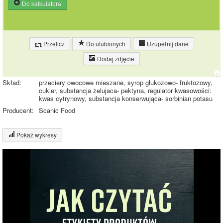
Do kalkulatora
Przelicz
Do ulubionych
Uzupełnij dane
Dodaj zdjęcie
Skład:
przeciery owocowe mieszane, syrop glukozowo- fruktozowy,
cukier, substancja żelujaca- pektyna, regulator kwasowości:
kwas cytrynowy, substancja konserwująca- sorbinian potasu
Producent:
Scanic Food
Pokaż wykresy
Wykres składu produktu
Białko (1%)
Węglowodany
(63%)
Pozostałe (36%)
36%
63%