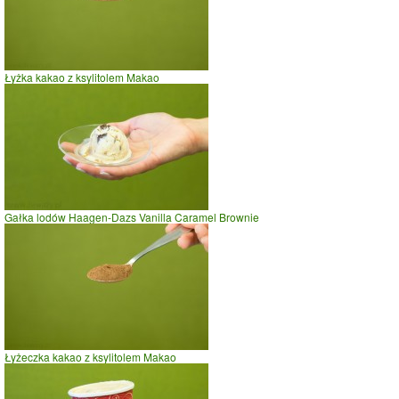
0
10
20
czas w minutach
Łyżka kakao z ksylitolem Makao
Gałka lodów Haagen-Dazs Vanilla Caramel Brownie
Łyżeczka kakao z ksylitolem Makao