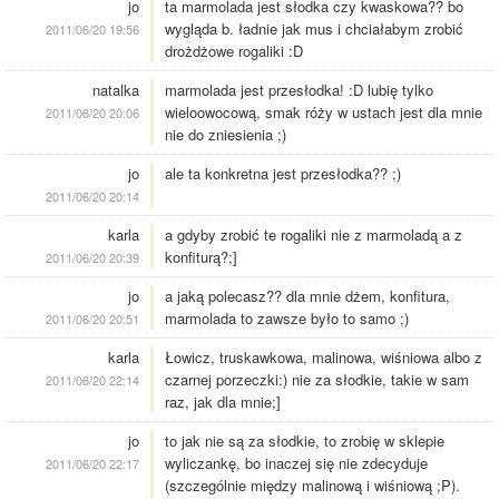
jo
ta marmolada jest słodka czy kwaskowa?? bo
wygląda b. ładnie jak mus i chciałabym zrobić
2011/06/20 19:56
drożdżowe rogaliki :D
natalka
marmolada jest przesłodka! :D lubię tylko
wieloowocową, smak róży w ustach jest dla mnie
2011/06/20 20:06
nie do zniesienia ;)
jo
ale ta konkretna jest przesłodka?? ;)
2011/06/20 20:14
karla
a gdyby zrobić te rogaliki nie z marmoladą a z
konfiturą?;]
2011/06/20 20:39
jo
a jaką polecasz?? dla mnie dżem, konfitura,
marmolada to zawsze było to samo ;)
2011/06/20 20:51
karla
Łowicz, truskawkowa, malinowa, wiśniowa albo z
czarnej porzeczki:) nie za słodkie, takie w sam
2011/06/20 22:14
raz, jak dla mnie;]
jo
to jak nie są za słodkie, to zrobię w sklepie
wyliczankę, bo inaczej się nie zdecyduje
2011/06/20 22:17
(szczególnie między malinową i wiśniową ;P).