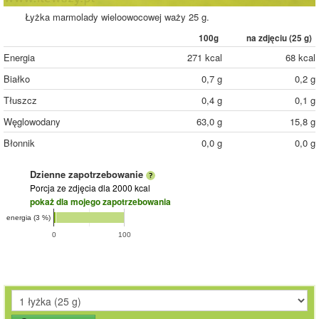
Łyżka marmolady wieloowocowej waży 25 g.
100g
na zdjęciu (
25
g)
Energia
271 kcal
68 kcal
Białko
0,7 g
0,2 g
Tłuszcz
0,4 g
0,1 g
Węglowodany
63,0 g
15,8 g
Błonnik
0,0 g
0,0 g
Dzienne zapotrzebowanie
Porcja ze zdjęcia
dla 2000 kcal
pokaż dla mojego zapotrzebowania
energia (3 %)
0
100