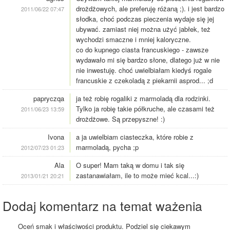
drożdżowych, ale preferuję różaną ;). i jest bardzo
2011/06/22 07:47
słodka, choć podczas pieczenia wydaje się jej
ubywać. zamiast niej można użyć jabłek, też
wychodzi smaczne i mniej kaloryczne.
co do kupnego ciasta francuskiego - zawsze
wydawało mi się bardzo słone, dlatego już w nie
nie inwestuję. choć uwielbiałam kiedyś rogale
francuskie z czekoladą z piekarnii asprod... ;d
papryczqa
ja też robię rogaliki z marmoladą dla rodzinki.
Tylko ja robię takie półkruche, ale czasami też
2011/06/23 13:59
drożdżowe. Są przepyszne! :)
Ivona
a ja uwielbiam ciasteczka, które robie z
marmoladą, pycha ;p
2012/07/23 01:23
Ala
O super! Mam taką w domu i tak się
zastanawiałam, ile to może mieć kcal...:)
2013/01/21 20:21
Dodaj komentarz na temat ważenia
Oceń smak i właściwości produktu. Podziel się ciekawym