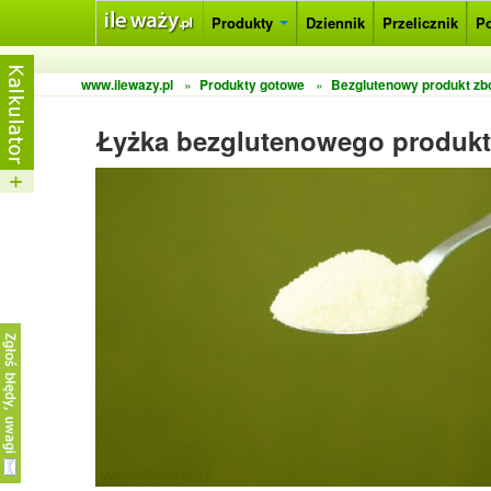
Produkty
Dziennik
Przelicznik
P
www.ilewazy.pl
»
Produkty gotowe
»
Bezglutenowy produkt zb
Łyżka bezglutenowego produkt