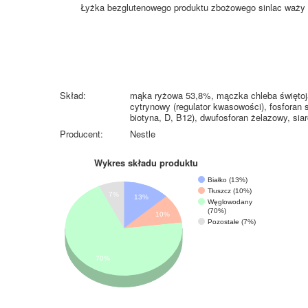
Łyżka bezglutenowego produktu zbożowego sinlac waży
Skład:
mąka ryżowa 53,8%, mączka chleba świętoja
cytrynowy (regulator kwasowości), fosforan 
biotyna, D, B12), dwufosforan żelazowy, siar
Producent:
Nestle
Wykres składu produktu
Białko (13%)
Tłuszcz (10%)
7%
13%
Węglowodany
(70%)
10%
Pozostałe (7%)
70%