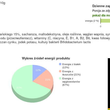
 10g
Dzienne za
Porcja ze zd
pokaż dla m
energia (2 %)
0
ńskiego 15%, sacharoza, maltodekstryna, oleje roślinne, węglan wapnia, sy
sodu (przeciwutleniacz), witaminy (C, niacyna, E, B1, A, B2, B6, kwas foliow
czan cynku, jodek potasu, kultury bakterii Bifidobacterium lactis
Wykres źródeł energii produktu
Energia z białek
(12%)
12%
Energia z
tłuszczów (21%)
Energia z
21%
węglowodanów
(67%)
67%