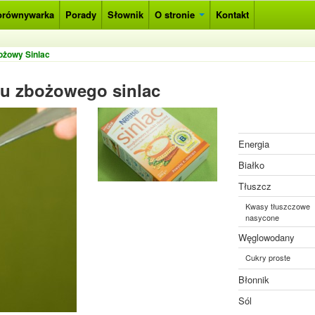
orównywarka
Porady
Słownik
O stronie
Kontakt
ożowy Sinlac
u zbożowego sinlac
Energia
Białko
Tłuszcz
Kwasy tłuszczowe
nasycone
Węglowodany
Cukry proste
Błonnik
Sól