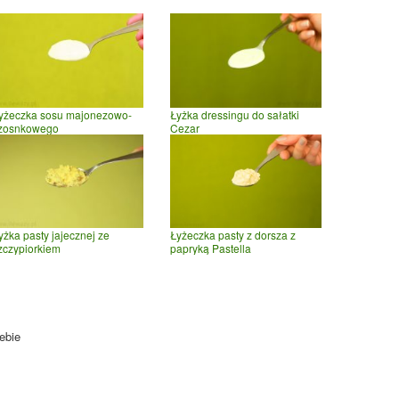
yżeczka sosu majonezowo-
Łyżka dressingu do sałatki
zosnkowego
Cezar
yżka pasty jajecznej ze
Łyżeczka pasty z dorsza z
zczypiorkiem
papryką Pastella
ebie