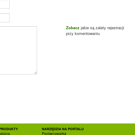
Zobacz
jakie są zalety rejestracji
przy komentowaniu
PRODUKTY
NARZĘDZIA NA PORTALU
asiona
Porównywarka