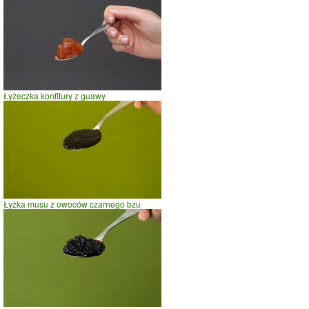
Łyżeczka konfitury z guawy
Łyżka musu z owoców czarnego bzu