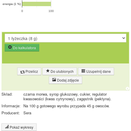
energia (1 %)
0
100
Do kalkulatora
Przelicz
Do ulubionych
Uzupełnij dane
Dodaj zdjęcie
Skład:
czarna morwa, syrop glukozowy, cukier, regulator
kwasowości (kwas cytrynowy), zagęstnik (pektyna).
Informacje:
Na 100 g gotowego wyrobu przypada 45 g owoców.
Producent:
Sera
Pokaż wykresy