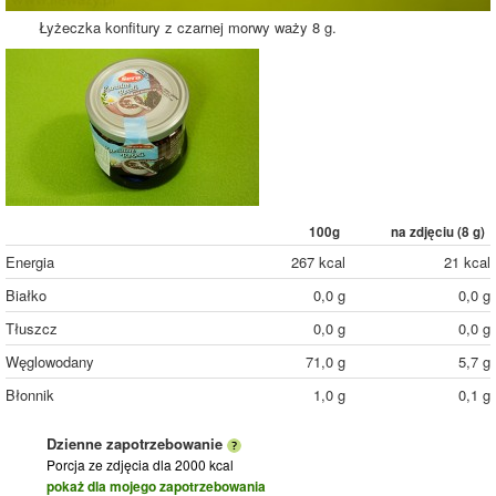
Łyżeczka konfitury z czarnej morwy waży 8 g.
100g
na zdjęciu (
8
g)
Energia
267 kcal
21 kcal
Białko
0,0 g
0,0 g
Tłuszcz
0,0 g
0,0 g
Węglowodany
71,0 g
5,7 g
Błonnik
1,0 g
0,1 g
Dzienne zapotrzebowanie
Porcja ze zdjęcia
dla 2000 kcal
pokaż dla mojego zapotrzebowania