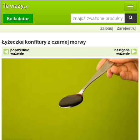
Kalkulator
Produkty
Zaloguj
Zarejestruj
Dziennik
Łyżeczka konfitury z czarnej morwy
Przelicznik
poprzednie
następne
ważenie
ważenie
Porównywarka
Porady
Słownik
O stronie
Kontakt