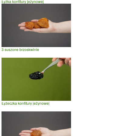
Łyżka konfitury jeżynowej
3 suszone brzoskwinie
Łyżeczka konfitury jeżynowej