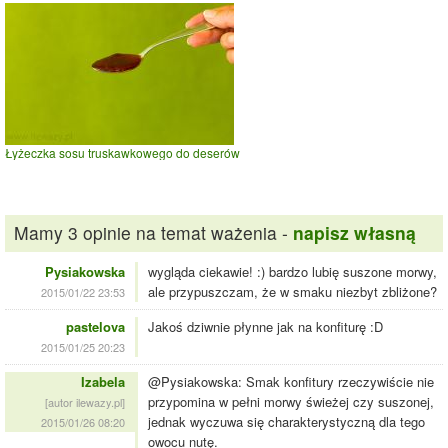
Łyżeczka sosu truskawkowego do deserów
Mamy 3 opinie na temat ważenia -
napisz własną
Pysiakowska
wygląda ciekawie! :) bardzo lubię suszone morwy,
ale przypuszczam, że w smaku niezbyt zbliżone?
2015/01/22 23:53
pastelova
Jakoś dziwnie płynne jak na konfiturę :D
2015/01/25 20:23
Izabela
@Pysiakowska: Smak konfitury rzeczywiście nie
przypomina w pełni morwy świeżej czy suszonej,
[autor ilewazy.pl]
jednak wyczuwa się charakterystyczną dla tego
2015/01/26 08:20
owocu nutę.