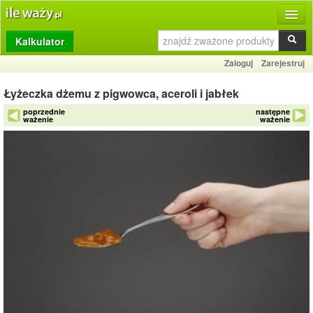
Kalkulator
Produkty
Zaloguj
Zarejestruj
Dziennik
Łyżeczka dżemu z pigwowca, aceroli i jabłek
Przelicznik
poprzednie
następne
ważenie
ważenie
Porównywarka
Porady
Słownik
O stronie
Kontakt