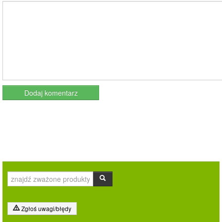
Zgłoś uwagi/błędy