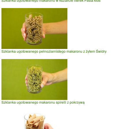
Szklanka ugotowanego makaronu w kształcie literek Pasta kids
Szklanka ugotowanego pełnoziarnistego makaronu z żytem Świdry
Szklanka ugotowanego makaronu spirelli z pokrzywą