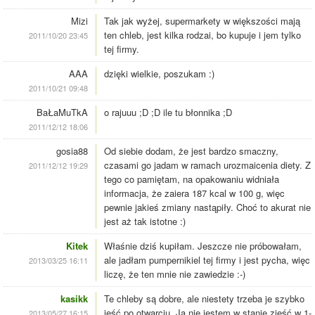
Mizi
Tak jak wyżej, supermarkety w większości mają
ten chleb, jest kilka rodzai, bo kupuje i jem tylko
2011/10/20 23:45
tej firmy.
AAA
dzięki wielkie, poszukam :)
2011/10/21 09:48
BaŁaMuTkA
o rajuuu ;D ;D ile tu błonnika ;D
2011/12/12 18:06
gosia88
Od siebie dodam, że jest bardzo smaczny,
czasami go jadam w ramach urozmaicenia diety. Z
2011/12/12 19:29
tego co pamiętam, na opakowaniu widniała
informacja, że zaiera 187 kcal w 100 g, więc
pewnie jakieś zmiany nastąpiły. Choć to akurat nie
jest aż tak istotne :)
Kitek
Właśnie dziś kupiłam. Jeszcze nie próbowałam,
ale jadłam pumpernikiel tej firmy i jest pycha, więc
2013/03/25 16:11
liczę, że ten mnie nie zawiedzie :-)
kasikk
Te chleby są dobre, ale niestety trzeba je szybko
jeść po otwarciu. Ja nie jestem w stanie zjeść w 1-
2013/05/27 16:15