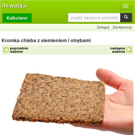
Kalkulator
Produkty
Zaloguj
Zarejestruj
Dziennik
Kromka chleba z siemieniem i otrębami
Przelicznik
poprzednie
następne
ważenie
ważenie
Porównywarka
Porady
Słownik
O stronie
Kontakt