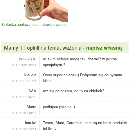
Szklanka ugotowanego makaronu penne
Mamy 11 opinii na temat ważenia -
napisz własną
kikikikikiki
w jakim sklepie mogę taki dostać? w jakimś
specjalnym ?
2011/01/25 12:14
Klaudia
Oooo super chlebek;) Dołączam się do pytania
kiikiki
2011/09/10 21:25
AAA
też się dołączam, co to za chlebek?
2011/10/18 16:06
Marta
podbijam pytania :)
2011/10/20 19:17
haruka
Tesco, Alma, Carrefour - tam są na bank produkty
tej firmy
2011/10/20 22:41