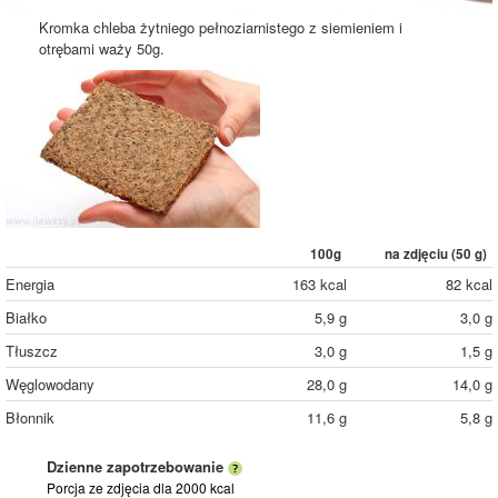
Kromka chleba żytniego pełnoziarnistego z siemieniem i
otrębami waży 50g.
100g
na zdjęciu (
50
g)
Energia
163 kcal
82 kcal
Białko
5,9 g
3,0 g
Tłuszcz
3,0 g
1,5 g
Węglowodany
28,0 g
14,0 g
Błonnik
11,6 g
5,8 g
Dzienne zapotrzebowanie
Porcja ze zdjęcia
dla 2000 kcal