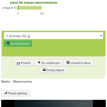
pokaż dla mojego zapotrzebowania
energia (4 %)
0
100
Do kalkulatora
Przelicz
Do ulubionych
Uzupełnij dane
Dodaj zdjęcie
Marka:
Mestemacher
Pokaż wykresy
Wykres składu produktu
Białko (6%)