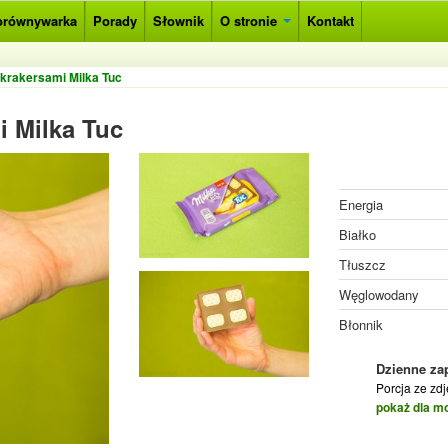
orównywarka
Porady
Słownik
O stronie
Kontakt
krakersami Milka Tuc
i Milka Tuc
Energia
Białko
Tłuszcz
Węglowodany
Błonnik
Dzienne za
Porcja ze zd
pokaż dla m