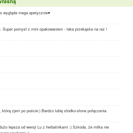
własną
 to wygląda mega apetycznie♥
e. Super pomysł z mini opakowaniem - taka przekąska na raz !
, którą zjem po poście:) Bardzo lubię słodko-słone połączenia.
żo lepsza od wersji Lu z herbatnikami :) Szkoda, że milka nie
innymi smakami :(