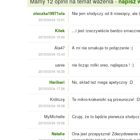
Mamy 12 opinii na temat ważenia -
napisz 
oleczka19971ola
Nie jem słodyczy od 8 miesięcy, ale
2015/03/04 15:01
Kitek
...i jest rzeczywiście bardzo smaczn
2015/03/04 15:40
Ala47
A mi nie smakuje to połączenie :(
2015/03/04 15:43
uanie
nie licząc milki oreo, najlepsza ! :)
2015/03/04 16:35
Haribari
No, skład też mega apetyczny :D
2015/03/04 17:26
Króliczę
Te mikro-krakersiki są przeurocze! :D
2015/03/04 18:08
MyMichelle
Czuję, że to będzie pierwsza słodycz
2015/03/04 19:06
Natalie
Ona jest przepyszna! Zdecydowanie du
wprowadziła takich mini tabliczek z 