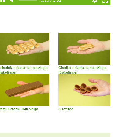
0:19 / 1:31
 ciastek z ciasta francuskiego
Ciastko z ciasta francuskiego
rakelingen
Krakelingen
afel Grześki Toffi Mega
5 Toffifee