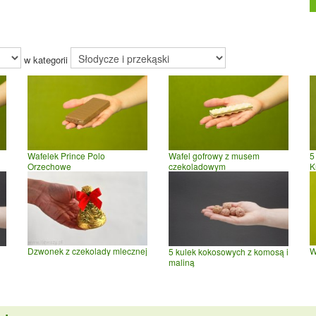
w kategorii
Wafelek Prince Polo
Wafel gofrowy z musem
5
Orzechowe
czekoladowym
K
Dzwonek z czekolady mlecznej
W
5 kulek kokosowych z komosą i
maliną