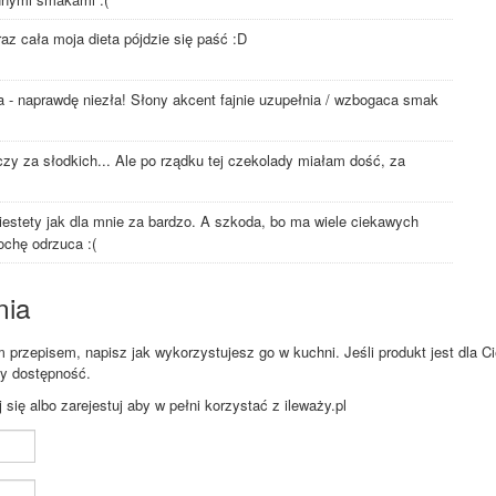
az cała moja dieta pójdzie się paść :D
 - naprawdę niezła! Słony akcent fajnie uzupełnia / wzbogaca smak
eczy za słodkich... Ale po rządku tej czekolady miałam dość, za
iestety jak dla mnie za bardzo. A szkoda, bo ma wiele ciekawych
chę odrzuca :(
nia
przepisem, napisz jak wykorzystujesz go w kuchni. Jeśli produkt jest dla Ci
zy dostępność.
ię albo zarejestuj aby w pełni korzystać z ileważy.pl