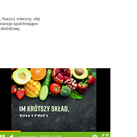
 tłuszcz mleczny, olej
stancje spulchniające
t drożdżowy,