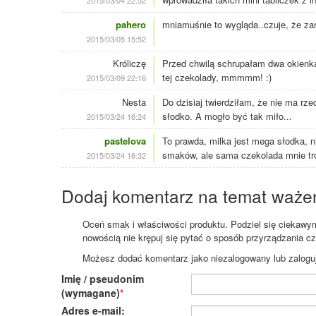
2015/03/04 22:52
pahero
mniamuśnie to wygląda..czuje, że zar
2015/03/05 15:52
Króliczę
Przed chwilą schrupałam dwa okienka
tej czekolady, mmmmm! :)
2015/03/09 22:16
Nesta
Do dzisiaj twierdziłam, że nie ma rz
słodko. A mogło być tak miło...
2015/03/24 16:24
pastelova
To prawda, milka jest mega słodka, n
smaków, ale sama czekolada mnie tro
2015/03/24 16:32
Dodaj komentarz na temat waże
Oceń smak i właściwości produktu. Podziel się ciekawym 
nowością nie krępuj się pytać o sposób przyrządzania c
Możesz dodać komentarz jako niezalogowany lub zaloguj s
Imię / pseudonim
(wymagane)
Adres e-mail: