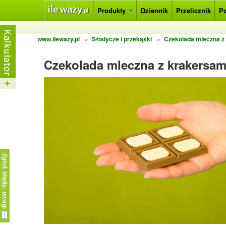
Produkty
Dziennik
Przelicznik
P
www.ilewazy.pl
»
Słodycze i przekąski
»
Czekolada mleczna z 
Czekolada mleczna z krakersam