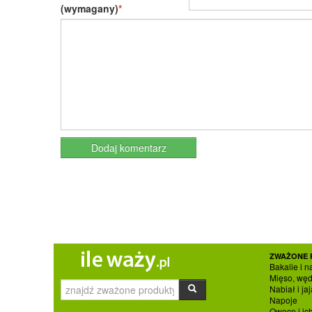
(wymagany)
ZWAŻONE 
Bakalie i n
Mięso, węd
Nabiał i jaj
Napoje
Owoce i ic