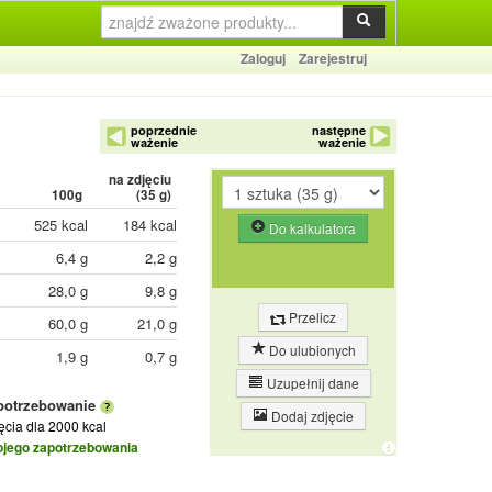
Zaloguj
Zarejestruj
poprzednie
następne
ważenie
ważenie
na zdjęciu
100g
(
35
g)
525 kcal
184 kcal
Do kalkulatora
6,4 g
2,2 g
28,0 g
9,8 g
Przelicz
60,0 g
21,0 g
Do ulubionych
1,9 g
0,7 g
Uzupełnij dane
potrzebowanie
Dodaj zdjęcie
jęcia
dla 2000 kcal
ojego zapotrzebowania