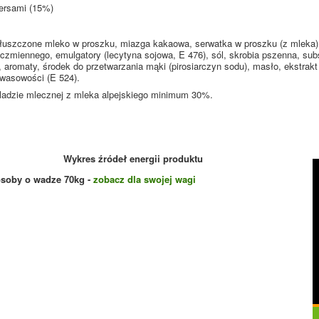
kersami (15%)
łuszczone mleko w proszku, miazga kakaowa, serwatka w proszku (z mleka),
czmiennego, emulgatory (lecytyna sojowa, E 476), sól, skrobia pszenna, sub
 aromaty, środek do przetwarzania mąki (pirosiarczyn sodu), masło, ekstrak
wasowości (E 524).
ladzie mlecznej z mleka alpejskiego minimum 30%.
Wykres źródeł energii produktu
osoby o wadze
70
kg -
zobacz dla swojej wagi