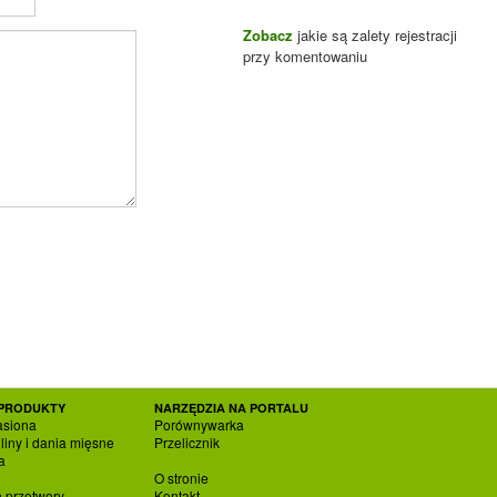
Zobacz
jakie są zalety rejestracji
przy komentowaniu
PRODUKTY
NARZĘDZIA NA PORTALU
asiona
Porównywarka
liny i dania mięsne
Przelicznik
a
O stronie
h przetwory
Kontakt