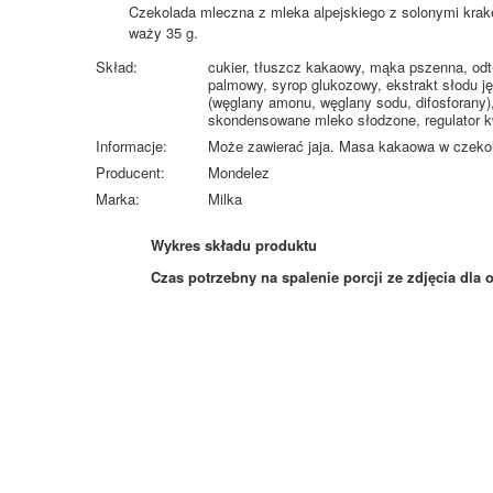
Czekolada mleczna z mleka alpejskiego z solonymi kra
waży 35 g.
Skład:
cukier, tłuszcz kakaowy, mąka pszenna, odt
palmowy, syrop glukozowy, ekstrakt słodu ję
(węglany amonu, węglany sodu, difosforany),
skondensowane mleko słodzone, regulator k
Informacje:
Może zawierać jaja. Masa kakaowa w czeko
Producent:
Mondelez
Marka:
Milka
Wykres składu produktu
Czas potrzebny na spalenie porcji ze zdjęcia
dla 