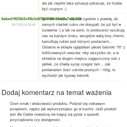
ale jak zwykle taka sytuacja pokazuje, że trzeba
być czujnym ;)
6abed1f623b5c45b3c6f7adb49b34c65a7e0b42b
@ Pani Izabelo, napisali zgodnie z prawdą, do
samych ciastek cukru nie dosypali, bo już był w
2017/03/16 23:43
żurawinie ;) a tak na serio, to producenci oszukują
nas na każdym kroku, wszędzie walą tony chemii,
kamuflują cukier pod różnymi postaciami...
Ostatnio w sklepie oglądałam jakieś batoniki "fit" z
liofilizowanych owoców; niby wszystko ok, a w
składzie na drugim miejscu zagęszczony sok z
jabłek, za chwilę syrop czegoś tam... Jak
porównałam ilość cukrów prostych / 100g, to
wychodzi jak typowy batonik
Dodaj komentarz na temat ważenia
Oceń smak i właściwości produktu. Podziel się ciekawym
przepisem, napisz jak wykorzystujesz go w kuchni. Jeśli produkt
jest dla Ciebie nowością nie krępuj się pytać o sposób
przyrządzania czy dostępność.