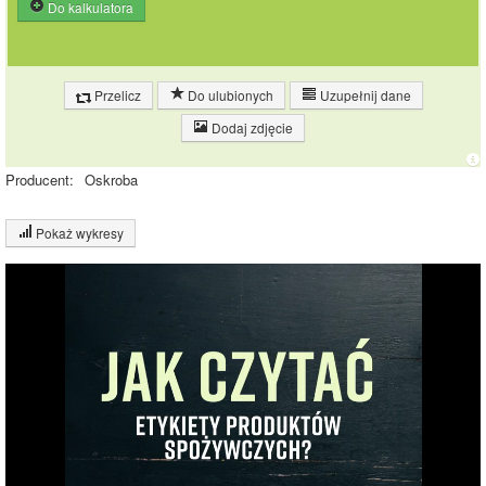
Do kalkulatora
Przelicz
Do ulubionych
Uzupełnij dane
Dodaj zdjęcie
Producent:
Oskroba
Pokaż wykresy
Wykres składu produktu
Białko (10%)
Tłuszcz (28%)
9.9%
9.9%
Węglowodany
(53%)
27.7%
Pozostałe (10%)
52.5%