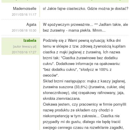
Mademoiselle
o! Jakie fajne ciasteczko. Gdzie można je dostać?
2011/03/16 11:17
Agata
W spożywczym przeważnie... ^^ Jadłam takie, ale
bez żurawiny - mama piekła. Mmm...
2011/08/18 10:30
Izabela
Podzielę się z Wami pewną sytuacją: kilka dni
temu w sklepie z tzw. zdrową żywnością kupiłam
[autor ilewazy.pl]
ciastka z mąki jaglanej z żurawiną. Ich nazwa
2017/03/16 17:27
brzmi tak: "Ciastka żurawinowe bez dodatku
cukru". Dodatkowe informacje na opakowaniu:
"bez dodatku cukru", "słodycz w 100% z
owoców".
Skład brzmi następująco: mąka z kaszy jaglanej,
żurawina suszona (33,6%) (żurawina, cukier, olej
słonecznikowy), olej rzepakowy rafinowany, jaja,
skrobia ziemniaczana.
Ciekawa jestem, czy pracownicy w firmie pomylili
nazwę produktu ze składem czy chodzi o
niekompetencję w tym zakresie... Ciastka nie
przypadły mi do gustu, dlatego nie będę tracić
swojego cennego czasu na rozwikłanie zagadki,