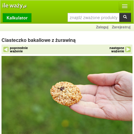
Kalkulator
Produkty
Zaloguj
Zarejestruj
Dziennik
Ciasteczko bakaliowe z żurawiną
Przelicznik
poprzednie
następne
ważenie
ważenie
Porównywarka
Porady
Słownik
O stronie
Kontakt