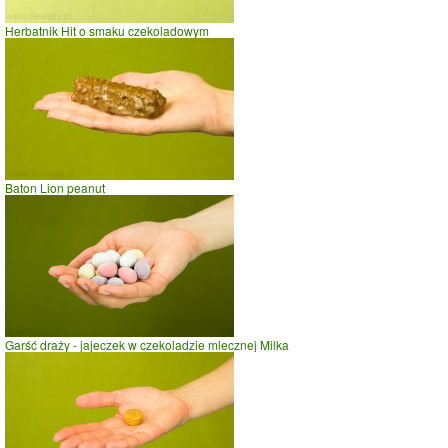
Herbatnik Hit o smaku czekoladowym
Baton Lion peanut
Garść draży - jajeczek w czekoladzie mlecznej Milka