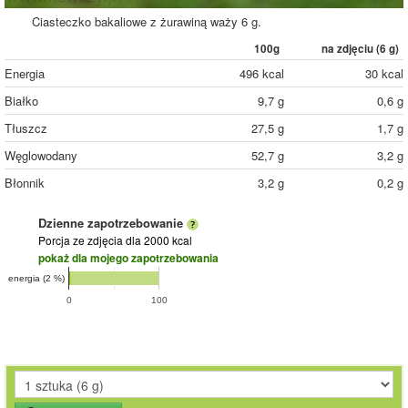
Ciasteczko bakaliowe z żurawiną waży 6 g.
100g
na zdjęciu (
6
g)
Energia
496 kcal
30 kcal
Białko
9,7 g
0,6 g
Tłuszcz
27,5 g
1,7 g
Węglowodany
52,7 g
3,2 g
Błonnik
3,2 g
0,2 g
Dzienne zapotrzebowanie
Porcja ze zdjęcia
dla 2000 kcal
pokaż dla mojego zapotrzebowania
energia (2 %)
0
100