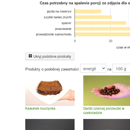
Czas potrzebny na spalenie porcji ze zdjęcia
dla 
jazda na rowerze
szybki taniec,trucht
spacer
prasowanie
prowadzenie samochodu
0
20
czas w m
Ukryj podobne produkty
Produkty o podobnej zawartości
na
Kawałek murzynka
Garść czarnej porzeczki w
czekoladzie