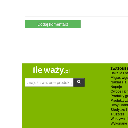
ZWAŻONE 
Bakalie i n
Mięso, węd
Nabiał i jaj
Napoje
Owoce i ic
Produkty g
Produkty 
Ryby i dan
Słodycze i
Tłuszcze
Warzywa i 
Wykonane p