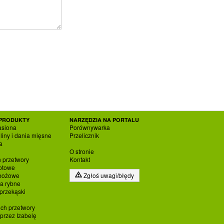
PRODUKTY
NARZĘDZIA NA PORTALU
asiona
Porównywarka
liny i dania mięsne
Przelicznik
a
O stronie
h przetwory
Kontakt
otowe
zbożowe
Zgłoś uwagi/błędy
ia rybne
 przekąski
ich przetwory
rzez Izabelę