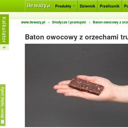
Produkty
Dziennik
Przelicznik
P
www.ilewazy.pl
»
Słodycze i przekąski
»
Baton owocowy z orz
Baton owocowy z orzechami tr