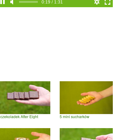
0:19 / 1:31
 czekoladek After Eight
5 mini sucharków