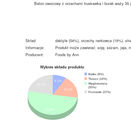
Baton owocowy z orzechami truskawka i burak waży 35 
Skład:
daktyle (54%), orzechy nerkowca (19%), sł
Informacje:
Produkt może zawierać: soję, sezam, jaja, m
Producent:
Foods by Ann
Wykres składu produktu
Białko (9%)
Tłuszcz (18%)
9.1%
Węglowodany
22.2%
(50%)
18.2%
Pozostałe (22%)
50.5%