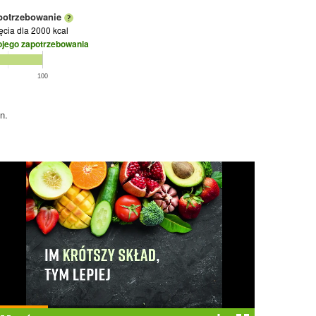
potrzebowanie
jęcia
dla 2000 kcal
ojego zapotrzebowania
100
n.