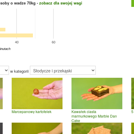
osoby o wadze
70
kg -
zobacz dla swojej wagi
40
60
inutach
w kategorii
Marcepanowy kartofelek
Kawałek ciasta
5
marmurkowego Marble Dan
Cake