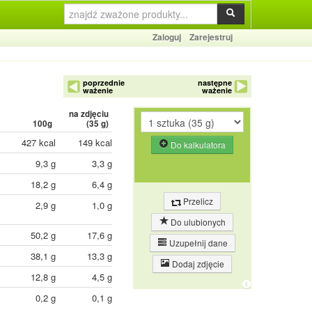
Zaloguj
Zarejestruj
poprzednie
następne
ważenie
ważenie
na zdjęciu
100g
(
35
g)
427 kcal
149 kcal
Do kalkulatora
9,3 g
3,3 g
18,2 g
6,4 g
Przelicz
2,9 g
1,0 g
Do ulubionych
50,2 g
17,6 g
Uzupełnij dane
38,1 g
13,3 g
Dodaj zdjęcie
12,8 g
4,5 g
0,2 g
0,1 g