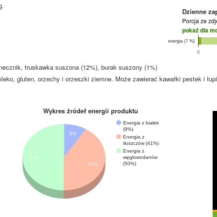
g.
Dzienne za
Porcja ze zd
pokaż dla m
energia (7 %)
0
onecznik, truskawka suszona (12%), burak suszony (1%)
leko, gluten, orzechy i orzeszki ziemne. Może zawierać kawałki pestek i łupi
Wykres źródeł energii produktu
Energia z białek
(9%)
9%
Energia z
tłuszczów (41%)
Energia z
węglowodanów
50%
(50%)
41%