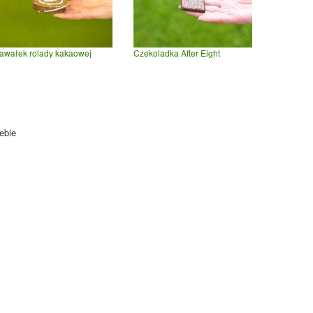
awałek rolady kakaowej
Czekoladka After Eight
ebie