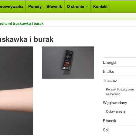
orównywarka
Porady
Słownik
O stronie
Kontakt
echami truskawka i burak
uskawka i burak
Energia
Białko
Tłuszcz
Kwasy tłuszczowe
nasycone
Węglowodany
Cukry proste
Błonnik
Sól