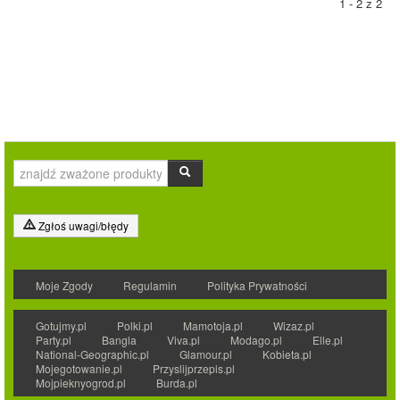
1 - 2 z 2
Zgłoś uwagi/błędy
Moje Zgody
Regulamin
Polityka Prywatności
Gotujmy.pl
Polki.pl
Mamotoja.pl
Wizaz.pl
Party.pl
Bangla
Viva.pl
Modago.pl
Elle.pl
National-Geographic.pl
Glamour.pl
Kobieta.pl
Mojegotowanie.pl
Przyslijprzepis.pl
Mojpieknyogrod.pl
Burda.pl