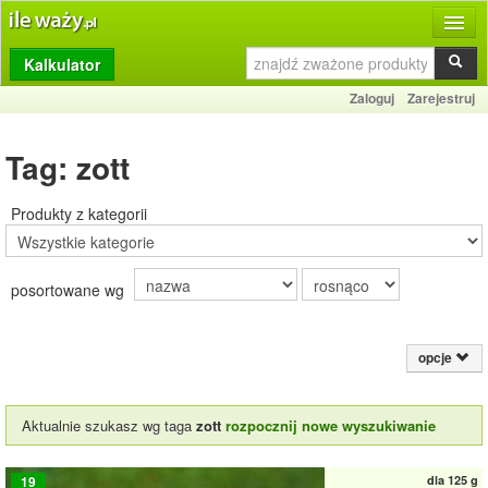
Kalkulator
Produkty
Zaloguj
Zarejestruj
Dziennik
Tag: zott
Przelicznik
Porównywarka
Produkty z kategorii
Porady
posortowane wg
Słownik
O stronie
opcje
Kontakt
Aktualnie szukasz wg taga
zott
rozpocznij nowe wyszukiwanie
dla
125 g
19