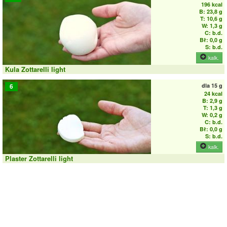
196 kcal
B: 23,8 g
T: 10,6 g
W: 1,3 g
C: b.d.
Bł: 0,0 g
S: b.d.
kalk.
Kula Zottarelli light
dla
15 g
6
24 kcal
B: 2,9 g
T: 1,3 g
W: 0,2 g
C: b.d.
Bł: 0,0 g
S: b.d.
kalk.
Plaster Zottarelli light