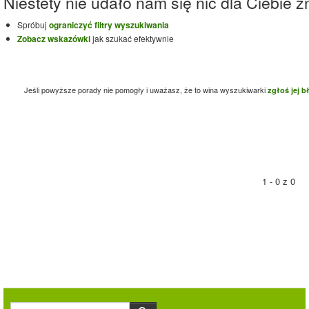
Niestety nie udało nam się nic dla Ciebie zn
Spróbuj
ograniczyć filtry wyszukiwania
Zobacz wskazówki
jak szukać efektywnie
Jeśli powyższe porady nie pomogły i uważasz, że to wina wyszukiwarki
zgłoś jej b
1 - 0 z 0