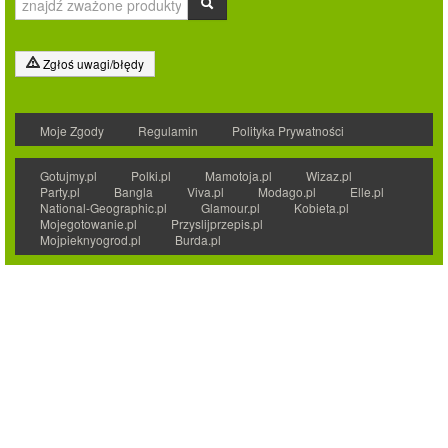
Zgłoś uwagi/błędy
Moje Zgody
Regulamin
Polityka Prywatności
Gotujmy.pl
Polki.pl
Mamotoja.pl
Wizaz.pl
Party.pl
Bangla
Viva.pl
Modago.pl
Elle.pl
National-Geographic.pl
Glamour.pl
Kobieta.pl
Mojegotowanie.pl
Przyslijprzepis.pl
Mojpieknyogrod.pl
Burda.pl