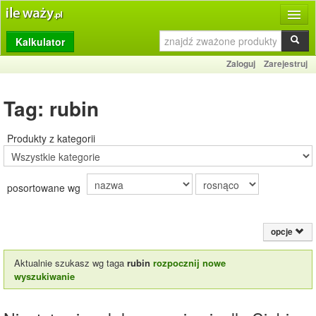
Kalkulator
Produkty
Zaloguj
Zarejestruj
Dziennik
Tag: rubin
Przelicznik
Porównywarka
Produkty z kategorii
Porady
posortowane wg
Słownik
O stronie
opcje
Kontakt
Aktualnie szukasz wg taga
rubin
rozpocznij nowe
wyszukiwanie