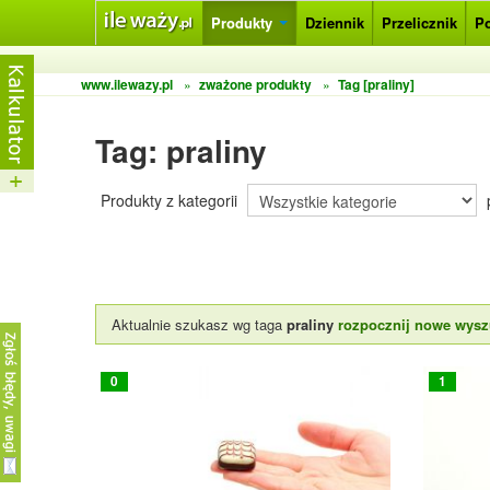
Produkty
Dziennik
Przelicznik
P
www.ilewazy.pl
»
zważone produkty
»
Tag [praliny]
Tag: praliny
Produkty z kategorii
Aktualnie szukasz wg taga
praliny
rozpocznij nowe wysz
0
1