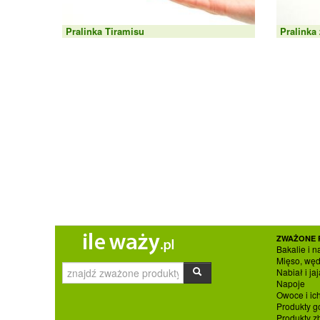
Pralinka Tiramisu
Pralinka
ZWAŻONE 
Bakalie i n
Mięso, węd
Nabiał i jaj
Napoje
Owoce i ic
Produkty g
Produkty 