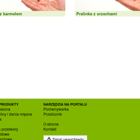
 z karmelem
Pralinka z orzechami
PRODUKTY
NARZĘDZIA NA PORTALU
asiona
Porównywarka
liny i dania mięsne
Przelicznik
a
O stronie
h przetwory
Kontakt
otowe
zbożowe
Zgłoś uwagi/błędy