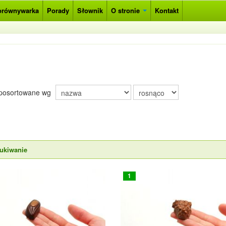
orównywarka
Porady
Słownik
O stronie
Kontakt
posortowane wg
ukiwanie
1