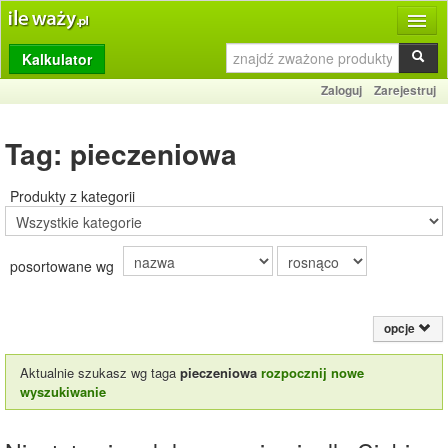
Kalkulator
Produkty
Zaloguj
Zarejestruj
Dziennik
Tag: pieczeniowa
Przelicznik
Porównywarka
Produkty z kategorii
Porady
posortowane wg
Słownik
O stronie
opcje
Kontakt
Aktualnie szukasz wg taga
pieczeniowa
rozpocznij nowe
wyszukiwanie