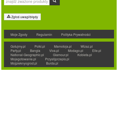
Zgłoś uwagi/błędy
Moje Zgody
Regulamin
Polityka Prywatności
Gotujmy.pl
Polki.pl
Mamotoja.pl
Wizaz.pl
Party.pl
Bangla
Viva.pl
Modago.pl
Elle.pl
National-Geographic.pl
Glamour.pl
Kobieta.pl
Mojegotowanie.pl
Przyslijprzepis.pl
Mojpieknyogrod.pl
Burda.pl