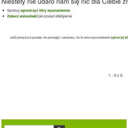
Niestety nie udało nam się nic dla Ciebie zn
Spróbuj
ograniczyć filtry wyszukiwania
Zobacz wskazówki
jak szukać efektywnie
Jeśli powyższe porady nie pomogły i uważasz, że to wina wyszukiwarki
zgłoś jej b
1 - 0 z 0