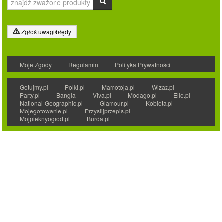
Zgłoś uwagi/błędy
Moje Zgody
Regulamin
Polityka Prywatności
Gotujmy.pl
Polki.pl
Mamotoja.pl
Wizaz.pl
Party.pl
Bangla
Viva.pl
Modago.pl
Elle.pl
National-Geographic.pl
Glamour.pl
Kobieta.pl
Mojegotowanie.pl
Przyslijprzepis.pl
Mojpieknyogrod.pl
Burda.pl