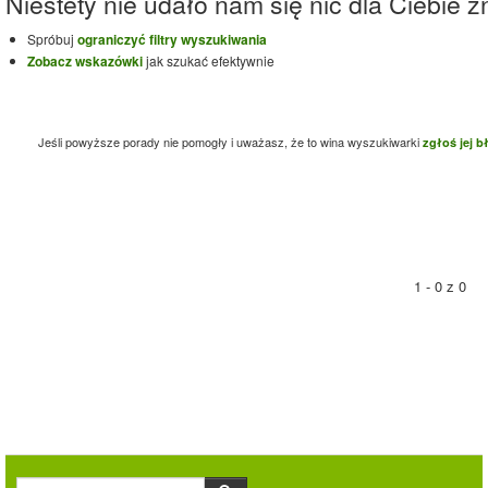
Niestety nie udało nam się nic dla Ciebie zn
Spróbuj
ograniczyć filtry wyszukiwania
Zobacz wskazówki
jak szukać efektywnie
Jeśli powyższe porady nie pomogły i uważasz, że to wina wyszukiwarki
zgłoś jej b
1 - 0 z 0