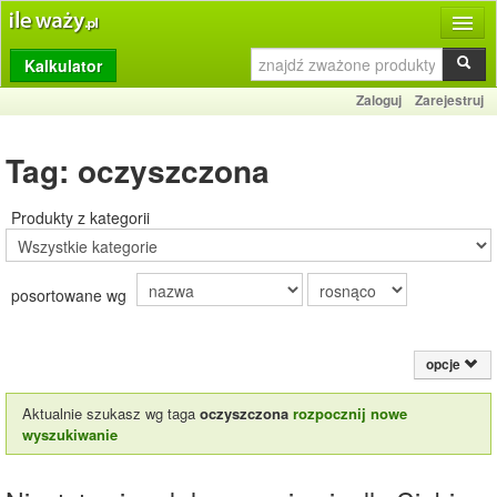
Kalkulator
Produkty
Zaloguj
Zarejestruj
Dziennik
Tag: oczyszczona
Przelicznik
Porównywarka
Produkty z kategorii
Porady
posortowane wg
Słownik
O stronie
opcje
Kontakt
Aktualnie szukasz wg taga
oczyszczona
rozpocznij nowe
wyszukiwanie