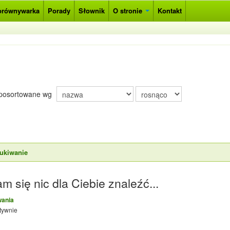
orównywarka
Porady
Słownik
O stronie
Kontakt
posortowane wg
ukiwanie
m się nic dla Ciebie znaleźć...
wania
tywnie