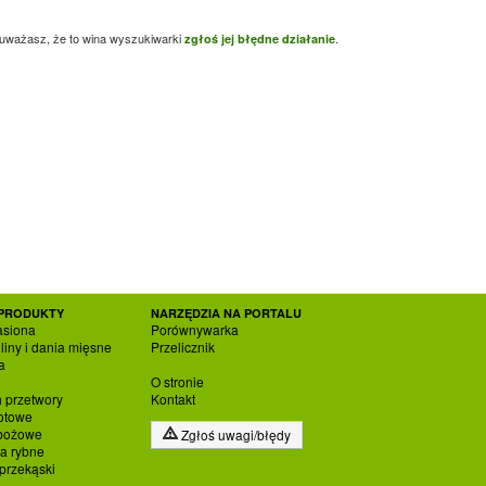
 uważasz, że to wina wyszukiwarki
.
zgłoś jej błędne działanie
PRODUKTY
NARZĘDZIA NA PORTALU
asiona
Porównywarka
liny i dania mięsne
Przelicznik
a
O stronie
h przetwory
Kontakt
otowe
zbożowe
Zgłoś uwagi/błędy
ia rybne
 przekąski