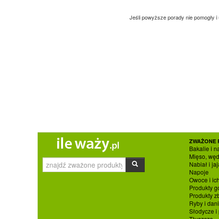
Jeśli powyższe porady nie pomogły i
ZWAŻONE 
Bakalie i n
Mięso, węd
Nabiał i jaj
Napoje
Owoce i ic
Produkty g
Produkty 
Ryby i dan
Słodycze i
Tłuszcze