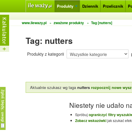
Produkty
Dziennik
Przelicznik
P
www.ilewazy.pl
»
zważone produkty
»
Tag [nutters]
Tag: nutters
Produkty z kategorii
Aktualnie szukasz wg taga
nutters
rozpocznij nowe wysz
Niestety nie udało na
Spróbuj
ograniczyć filtry wyszuki
Zobacz wskazówki
jak szukać efek