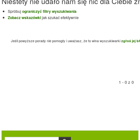
Niestety nie udało nam się nic dla Ciebie zn
Spróbuj
ograniczyć filtry wyszukiwania
Zobacz wskazówki
jak szukać efektywnie
Jeśli powyższe porady nie pomogły i uważasz, że to wina wyszukiwarki
zgłoś jej b
1 - 0 z 0