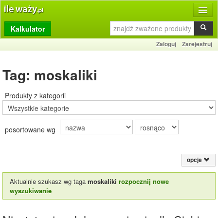
Kalkulator
Produkty
Zaloguj
Zarejestruj
Dziennik
Tag: moskaliki
Przelicznik
Porównywarka
Produkty z kategorii
Porady
posortowane wg
Słownik
O stronie
opcje
Kontakt
Aktualnie szukasz wg taga
moskaliki
rozpocznij nowe
wyszukiwanie