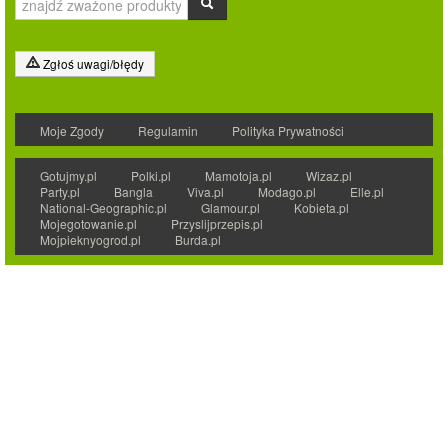
Zgłoś uwagi/błędy
Moje Zgody
Regulamin
Polityka Prywatności
Gotujmy.pl
Polki.pl
Mamotoja.pl
Wizaz.pl
Party.pl
Bangla
Viva.pl
Modago.pl
Elle.pl
National-Geographic.pl
Glamour.pl
Kobieta.pl
Mojegotowanie.pl
Przyslijprzepis.pl
Mojpieknyogrod.pl
Burda.pl