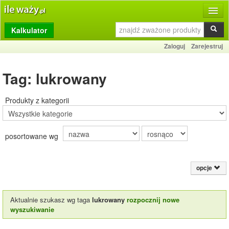
Kalkulator
Produkty
Zaloguj
Zarejestruj
Dziennik
Tag: lukrowany
Przelicznik
Porównywarka
Produkty z kategorii
Porady
posortowane wg
Słownik
O stronie
opcje
Kontakt
Aktualnie szukasz wg taga
lukrowany
rozpocznij nowe
wyszukiwanie