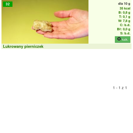
dla
10 g
32
35 kcal
B: 0,8 g
T: 0,1 g
W: 7,8 g
C: b.d.
Bł: 0,0 g
S: b.d.
kalk.
Lukrowany pierniczek
1 - 1 z 1